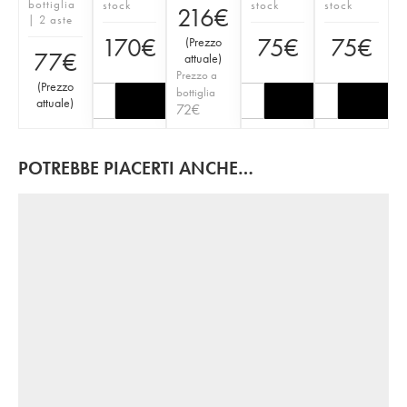
bottiglia
stock
stock
stock
216
€
| 2 aste
170
€
75
€
75
€
(
Prezzo
77
€
attuale
)
Prezzo a
(
Prezzo
bottiglia
attuale
)
72
€
POTREBBE PIACERTI ANCHE…