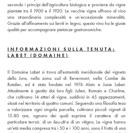
secondo i principi dell’agricoltura biologica e proviene da vigne 
piantate tra il 1900 e il 1920. Le vecchie vigne offrono al vino 
una straordinaria complessità e un’eccezionale mineralità. 
Grazie all’affinamento sui lieviti in legno, questo vino ha le giuste 
qualità per accompagnare pietanze gastronomiche.
INFORMAZIONI SULLA TENUTA:
LABET (DOMAINE)
Il Domaine Labet si trova all'estremità meridionale del vigneto 
dello Jura, nella zona sud di Revermont, nella Combe de 
Rotalier, ed è stato fondato nel 1974 Alain e Josie Labet. 
Attualmente è gestito dai loro figli: Julien, Romain e Charline, 
che coltivano 14 ettari di vigne, suddivisi in 45 appezzamenti, 
situati nel territorio di quattro comuni. Seguendo una filosofia tesa 
a valorizzare ogni singola parcella, coltivano piccoli vigneti di 
15-80 are, ognuno dei quali esprime il carattere di un 
particolare terroir, di un 
lieu-dit
 e di un vitigno. Le vigne hanno 
un'età media compresa tra i 50 e i 100 anni, sono il frutto di una 