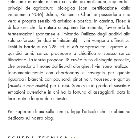
selezione massale e sono coltivate da molti anni seguendo i 
principi dell’agricoltura biologica (con certificazione dalla 
vendemmia 2016). Julien, Romain e Charline possiedono una 
vera e propria sensibilità artistica e poetica. In cantina, l'idea è 
di lasciare che la natura si esprima liberamente, favorendo le 
fermentazioni spontanee e limitando l’utilizzo degli additivi alla 
sola solforosa (in dosi infinitesimali). I vini vengono affinati sui 
lieviti in barrique da 228 litri, di età compresa tra i quattro e i 
quindici anni, senza procedere a chiarifica e spesso senza 
filtrazione. La tenuta propone 18 cuvée frutto di singole parcelle, 
che prendono il nome dai lieu-dit d’origine. I vini sono realizzati 
fondamentalmente con chardonnay e savagnin per quanto 
riguarda i bianchi; con poulsard, pinot noir, trousseau e gamay 
(
ouillés
 e 
non ouillés
) per i rossi. Sono vini in grado di suscitare 
emozioni autentiche in chi ha la fortuna di assaggiarli, data la 
loro rarità e la grande richiesta.
Per saperne di più sulla tenuta, leggi l'articolo che le abbiamo 
dedicato sul nostro blog.