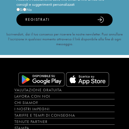
consigli e suggerimenti personalizzati
Sì
No
REGISTRATI
Iscrivendoti, dai il tuo consenso per ricevere le nostre newsletter. Puoi annullare
l’iscrizione in qualsiasi momento attraverso il link disponibile alla fine di ogni
messaggio.
VALUTAZIONE GRATUITA
LAVORA CON NOI
CHI SIAMO?
I NOSTRI IMPEGNI
TARIFFE E TEMPI DI CONSEGNA
TENUTE PARTNER
STAMPA