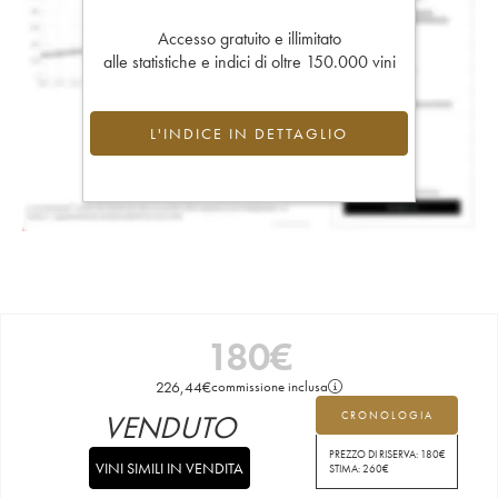
Accesso gratuito e illimitato
alle statistiche e indici di oltre 150.000 vini
L'INDICE IN DETTAGLIO
180
€
226,44
€
commissione inclusa
VENDUTO
CRONOLOGIA
PREZZO DI RISERVA:
180
€
VINI SIMILI IN VENDITA
STIMA:
260
€