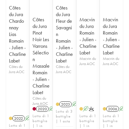
Côtes
Côtes
du Jura
du Jura
Côtes
Macvin
Macvin
Chardo
Fleur de
du Jura
du Jura
du Jura
nnay
Savagni
Pinot
Romain
Romain
Lias
n
Noir Les
- Julien -
- Julien -
Romain
Romain
Varrons
Charline
Charline
- Julien -
- Julien -
Sélectio
Labet
Labet
Charline
Charline
n
Macvin du
Macvin du
Labet
Labet
Jura AOC
Jura AOC
Massale
Côtes du
Côtes du
Jura AOC
Romain
Jura AOC
- Julien -
Charline
Labet
Côtes du
Jura AOC
2023
A
K
2020
A
K
A
K
2006
A
Lotto di 3
Lotto di 1
Lotto di 1
Lotto di 1
bottiglie
2022
A
K
bottiglia
bottiglia
bottiglia
| 1 asta
Lotto di 1
| 1 in
| 1 in
| 1 in