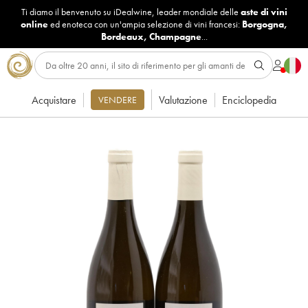
Ti diamo il benvenuto su iDealwine, leader mondiale delle
aste di vini
online
ed enoteca con un'ampia selezione di vini francesi:
Borgogna
,
Bordeaux
,
Champagne
...
Acquistare
Valutazione
Enciclopedia
VENDERE