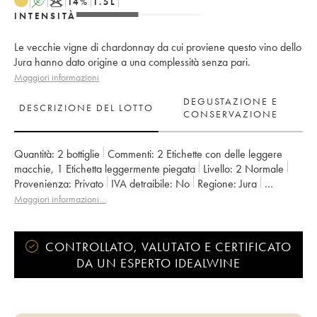
A
K
14
%
1.5
L
INTENSITÀ
Le vecchie vigne di chardonnay da cui proviene questo vino dello
Jura hanno dato origine a una complessità senza pari.
Maggiori informazioni
DEGUSTAZIONE E
DESCRIZIONE DEL LOTTO
CONSERVAZIONE
Quantità:
2 bottiglie
Commenti:
2 Etichette con delle leggere
macchie
,
1 Etichetta leggermente piegata
Livello:
2
Normale
Provenienza:
privato
IVA detraibile:
no
Regione:
Jura
Denominazione:
Côtes du Jura
Maggiori informazioni…
Proprietario:
Romain - Julien - Charline Labet
CONTROLLATO, VALUTATO E CERTIFICATO
DA UN ESPERTO IDEALWINE