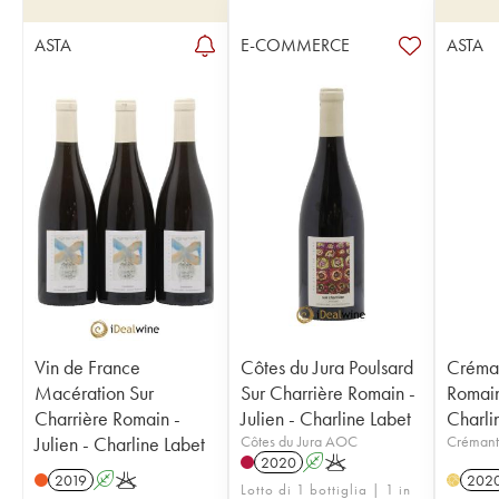
ASTA
E-COMMERCE
ASTA
Vin de France
Côtes du Jura Poulsard
Créman
Macération Sur
Sur Charrière Romain -
Romain 
Charrière Romain -
Julien - Charline Labet
Charli
Julien - Charline Labet
Côtes du Jura AOC
Crémant
2020
A
K
2019
A
K
202
H
Lotto di 1 bottiglia | 1 in