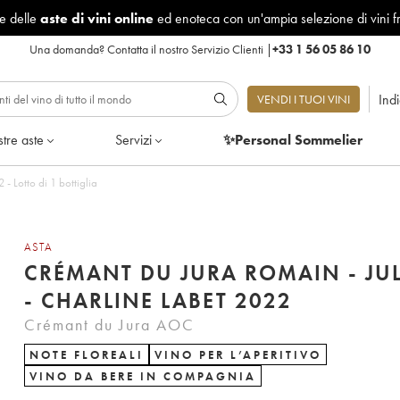
le delle
aste di vini online
ed enoteca con un'ampia selezione di vini f
Una domanda?
Contatta il nostro Servizio Clienti
|
+33 1 56 05 86 10
Ind
VENDI I TUOI VINI
tre aste
Servizi
✨Personal Sommelier
- Lotto di 1 bottiglia
ASTA
CRÉMANT DU JURA ROMAIN - JU
- CHARLINE LABET 2022
Crémant du Jura AOC
NOTE FLOREALI
VINO PER L’APERITIVO
VINO DA BERE IN COMPAGNIA