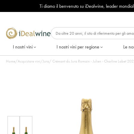
Ti diamo il benvenuto su iDealwine, leader mondia
I nostri vini
I nostri vini per regione
Le nos
Home
/
Acquistare vini
/
Jura
/
Crémant du Jura Romain - Julien - Charline Labet 2022 