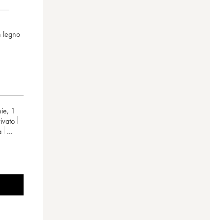
n legno
hie
,
1
privato
a