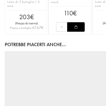
Lotto di 3 bottiglie | 0
Lotto di
stock
aste
aste
110
€
203
€
(
Prezzo di riserva
)
(
P
67,67
€
Prezzo a bottiglia
POTREBBE PIACERTI ANCHE…