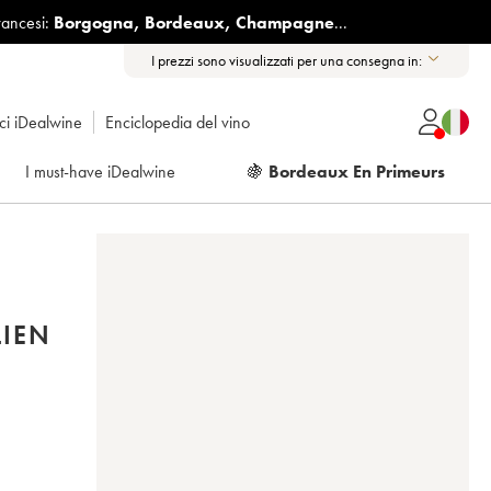
rancesi:
Borgogna
,
Bordeaux
,
Champagne
...
I prezzi sono visualizzati per una consegna in:
ici iDealwine
Enciclopedia del vino
I must-have iDealwine
🍇
Bordeaux En Primeurs
LIEN