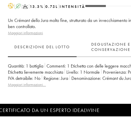
H
A
K
13.3
%
0.75
L
INTENSITÀ
Un Crémant dello Jura molto fine, strutturato da un invecchiamento i
ben controllato.
Maggiori informazioni
DEGUSTAZIONE E
DESCRIZIONE DEL LOTTO
CONSERVAZIONE
Quantità:
1 bottiglia
Commenti:
1 Etichetta con delle leggere macc
Etichetta lievemente macchiata
Livello:
1
Normale
Provenienza:
IVA detraibile:
no
Regione:
Jura
Denominazione:
Crémant du Jur
Proprietario:
Romain - Julien - Charline Labet
Maggiori informazioni…
CERTIFICATO DA UN ESPERTO IDEALWINE