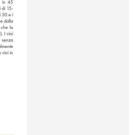
 in 45 
i di 15-
 50 e i 
e dalla 
che la 
 I vini 
 senza 
almente 
 vini in 