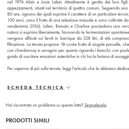
nel 1974 Alain e Josie Labet. Attualmente è gestito dai loro figli:
appezzamenti, situati nel territorio di quattro comuni. Seguendo una f
80 are, ognuno dei quali esprime il carattere di un particolare terroir,
100 anni, sono il frutto di una selezione massale e sono coltivate da m
vendemmia 2016). Julien, Romain e Charline possiedono una vera e pr
natura si esprima liberamente, favorendo le fermentazioni spontanee e lim
vengono affinati sui lieviti in barrique da 228 litri, di età compre
filtrazione. La tenuta propone 18 cuvée frutto di singole parcelle, ch
con chardonnay e savagnin per quanto riguarda i bianchi; con pouls
grado di suscitare emozioni autentiche in chi ha la fortuna di assaggiar
Per saperne di più sulla tenuta, leggi l'articolo che le abbiamo dedica
SCHEDA TECNICA
Hai riscontrato un problema su questo lotto?
Segnalacelo
PRODOTTI SIMILI