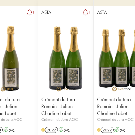
ASTA
ASTA
1
1
t du Jura
Crémant du Jura
Crémant du Jura
- Julien -
Romain - Julien -
Romain - Julien -
ne Labet
Charline Labet
Charline Labet
 du Jura AOC
Crémant du Jura AOC
Crémant du Jura AOC
0
A
K
2022
A
K
2022
A
K
H
H