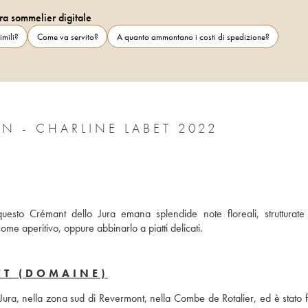
ra sommelier digitale
imili?
Come va servito?
A quanto ammontano i costi di spedizione?
N - CHARLINE LABET 2022
uesto Crémant dello Jura emana splendide note floreali, strutturate
me aperitivo, oppure abbinarlo a piatti delicati.
ET (DOMAINE)
o Jura, nella zona sud di Revermont, nella Combe de Rotalier, ed è stato 