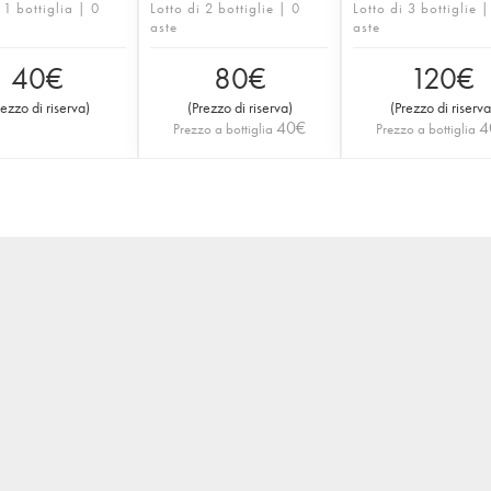
 1 bottiglia | 0
Lotto di 2 bottiglie | 0
Lotto di 3 bottiglie |
aste
aste
40
€
80
€
120
€
rezzo di riserva
)
(
Prezzo di riserva
)
(
Prezzo di riserva
40
€
4
Prezzo a bottiglia
Prezzo a bottiglia