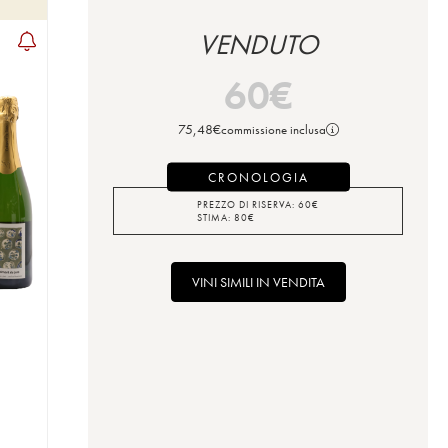
VENDUTO
60
€
75,48
€
commissione inclusa
CRONOLOGIA
PREZZO DI RISERVA:
60
€
STIMA:
80
€
VINI SIMILI IN VENDITA