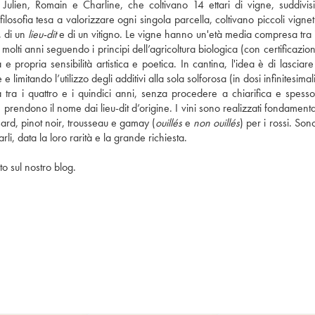
 Julien, Romain e Charline, che coltivano 14 ettari di vigne, suddivisi
ilosofia tesa a valorizzare ogni singola parcella, coltivano piccoli vignet
 di un 
lieu-dit
 e di un vitigno. Le vigne hanno un'età media compresa tra i
olti anni seguendo i principi dell’agricoltura biologica (con certificazion
opria sensibilità artistica e poetica. In cantina, l'idea è di lasciare 
itando l’utilizzo degli additivi alla sola solforosa (in dosi infinitesimali).
sa tra i quattro e i quindici anni, senza procedere a chiarifica e spesso
e prendono il nome dai lieu-dit d’origine. I vini sono realizzati fondament
ard, pinot noir, trousseau e gamay (
ouillés
 e 
non ouillés
) per i rossi. Sono
li, data la loro rarità e la grande richiesta.
to sul nostro blog.