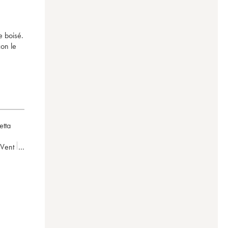
e boisé.
con le
etta
-Vent