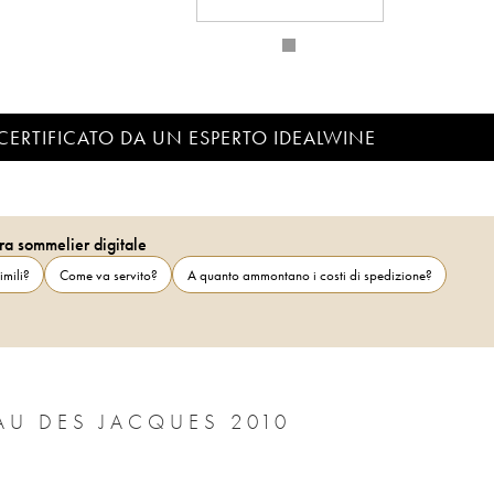
CERTIFICATO DA UN ESPERTO IDEALWINE
ra sommelier digitale
imili?
Come va servito?
A quanto ammontano i costi di spedizione?
AU DES JACQUES 2010