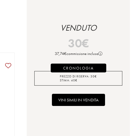
VENDUTO
30
€
37,74
€
commissione inclusa
CRONOLOGIA
PREZZO DI RISERVA:
30
€
STIMA:
40
€
VINI SIMILI IN VENDITA