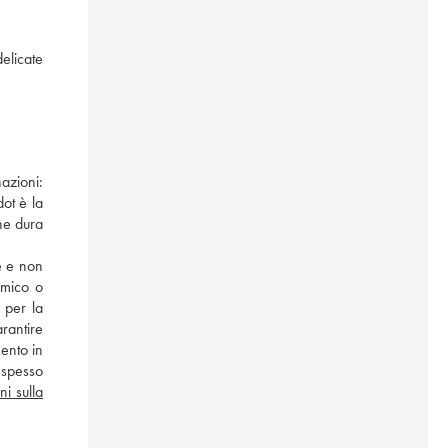
elicate 
zioni: 
t è la 
e dura 
 e non 
mico o 
per la 
antire 
ento in 
spesso 
i sulla 