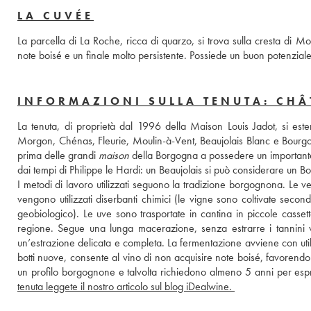
LA CUVÉE
La parcella di La Roche, ricca di quarzo, si trova sulla cresta di Mo
note boisé e un finale molto persistente. Possiede un buon potenzial
INFORMAZIONI SULLA TENUTA: CHÂ
La tenuta, di proprietà dal 1996 della Maison Louis Jadot, si este
Morgon, Chénas, Fleurie, Moulin-à-Vent, Beaujolais Blanc e Bourgogn
prima delle grandi 
maison
 della Borgogna a possedere un importante 
dai tempi di Philippe le Hardi: un Beaujolais si può considerare un 
I metodi di lavoro utilizzati seguono la tradizione borgognona. Le 
vengono utilizzati diserbanti chimici (le vigne sono coltivate secon
geobiologico). Le uve sono trasportate in cantina in piccole casset
regione. Segue una lunga macerazione, senza estrarre i tannini 
un’estrazione delicata e completa. La fermentazione avviene con utilizz
botti nuove, consente al vino di non acquisire note boisé, favorendo
un profilo borgognone e talvolta richiedono almeno 5 anni per espr
tenuta leggete il nostro articolo sul blog iDealwine. 