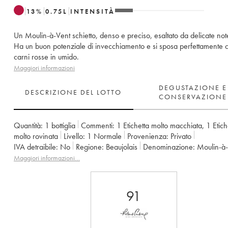
13
%
0.75
L
INTENSITÀ
Un Moulin-à-Vent schietto, denso e preciso, esaltato da delicate not
Ha un buon potenziale di invecchiamento e si sposa perfettamente 
carni rosse in umido.
Maggiori informazioni
DEGUSTAZIONE E
DESCRIZIONE DEL LOTTO
CONSERVAZIONE
Quantità:
1 bottiglia
Commenti:
1 Etichetta molto macchiata
,
1 Etich
molto rovinata
Livello:
1
Normale
Provenienza:
privato
IVA detraibile:
no
Regione:
Beaujolais
Denominazione:
Moulin-à
Proprietario:
Château des Jacques
Maggiori informazioni…
91