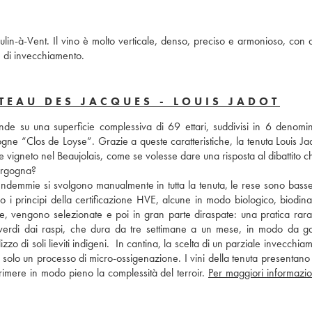
ulin-à-Vent. Il vino è molto verticale, denso, preciso e armonioso, con d
e di invecchiamento.
TEAU DES JACQUES - LOUIS JADOT
nde su una superficie complessiva di 69 ettari, suddivisi in 6 denomina
e “Clos de Loyse”. Grazie a queste caratteristiche, la tenuta Louis Jado
vigneto nel Beaujolais, come se volesse dare una risposta al dibattito ch
Borgogna? 
vendemmie si svolgono manualmente in tutta la tenuta, le rese sono basse
do i principi della certificazione HVE, alcune in modo biologico, biodina
te, vengono selezionate e poi in gran parte diraspate: una pratica rara 
verdi dai raspi, che dura da tre settimane a un mese, in modo da gar
o di soli lieviti indigeni.  In cantina, la scelta di un parziale invecchiam
 solo un processo di micro-ossigenazione. I vini della tenuta presentano 
imere in modo pieno la complessità del terroir. 
Per maggiori informazion