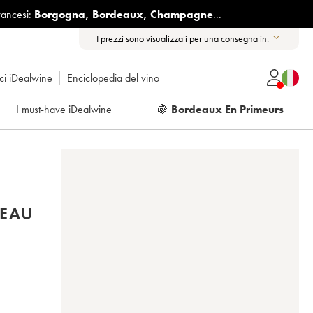
rancesi:
Borgogna
,
Bordeaux
,
Champagne
...
I prezzi sono visualizzati per una consegna in:
ici iDealwine
Enciclopedia del vino
I must-have iDealwine
🍇
Bordeaux En Primeurs
TEAU