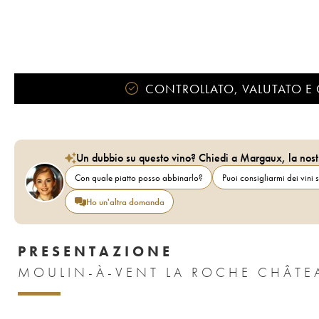
CONTROLLATO, VALUTATO E 
Un dubbio su questo vino? Chiedi a Margaux, la nost
Con quale piatto posso abbinarlo?
Puoi consigliarmi dei vini s
Ho un'altra domanda
PRESENTAZIONE
MOULIN-À-VENT LA ROCHE CHÂTE