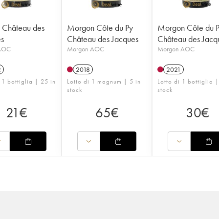
e Château des
Morgon Côte du Py
Morgon Côte du 
s
Château des Jacques
Château des Jacq
 AOC
Morgon AOC
Morgon AOC
2
2018
2021
 1 bottiglia | 25 in
Lotto di 1 magnum | 5 in
Lotto di 1 bottiglia |
stock
stock
21
€
65
€
30
€