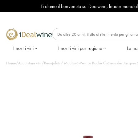
Ti diamo il benvenuto su iDealwine, leader mondia
I nostri vini
I nostri vini per regione
Le nos
Home
/
Acquistare vini
/
Beaujolais
/
Moulin-à-Vent La Roche Château des Jacques 20