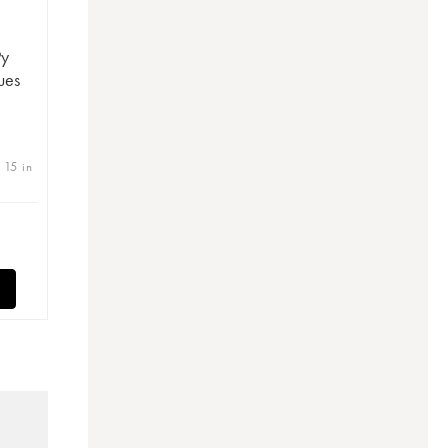
Py
ues
 15 in