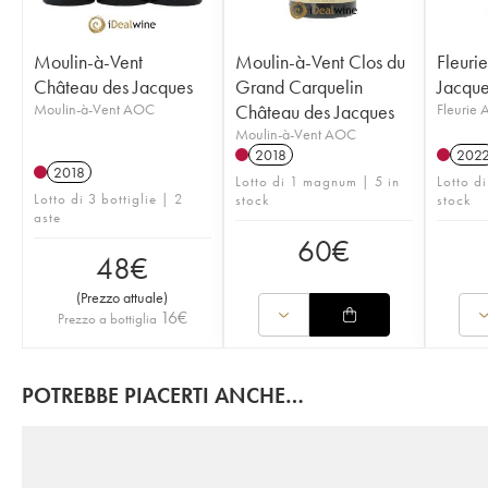
Moulin-à-Vent
Moulin-à-Vent Clos du
Fleuri
Château des Jacques
Grand Carquelin
Jacque
Moulin-à-Vent AOC
Château des Jacques
Fleurie
Moulin-à-Vent AOC
2018
202
2018
Lotto di 1 magnum | 5 in
Lotto di
Lotto di 3 bottiglie | 2
stock
stock
aste
60
€
48
€
(
Prezzo attuale
)
16
€
Prezzo a bottiglia
POTREBBE PIACERTI ANCHE…