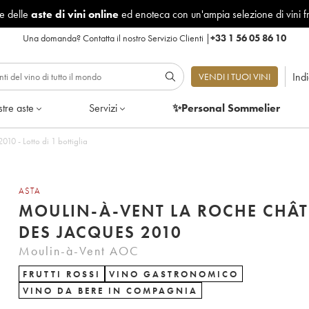
le delle
aste di vini online
ed enoteca con un'ampia selezione di vini f
Una domanda?
Contatta il nostro Servizio Clienti
|
+33 1 56 05 86 10
Ind
VENDI I TUOI VINI
tre aste
Servizi
✨Personal Sommelier
10 - Lotto di 1 bottiglia
ASTA
MOULIN-À-VENT LA ROCHE CHÂ
DES JACQUES 2010
Moulin-à-Vent AOC
FRUTTI ROSSI
VINO GASTRONOMICO
VINO DA BERE IN COMPAGNIA