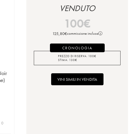
VENDUTO
100
€
125,80
€
commissione inclusa
CRONOLOGIA
PREZZO DI RISERVA:
100
€
STIMA:
130
€
Noir
VINI SIMILI IN VENDITA
ne)
| 0