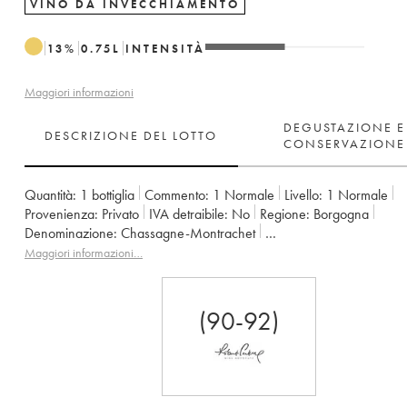
VINO DA INVECCHIAMENTO
13
%
0.75
L
INTENSITÀ
Maggiori informazioni
DEGUSTAZIONE E
DESCRIZIONE DEL LOTTO
CONSERVAZIONE
Quantità:
1 bottiglia
Commento:
1 Normale
Livello:
1
Normale
Provenienza:
privato
IVA detraibile:
no
Regione:
Borgogna
Denominazione:
Chassagne-Montrachet
Proprietario:
Paul Pillot (Domaine)
Maggiori informazioni…
(90-92)