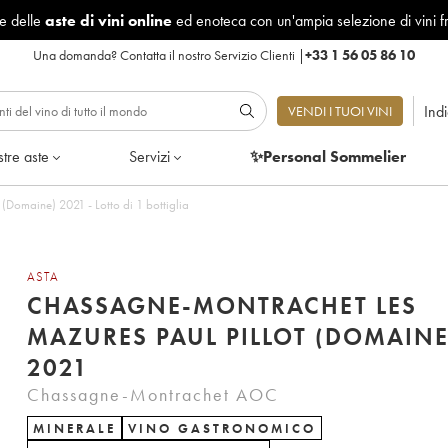
le delle
aste di vini online
ed enoteca con un'ampia selezione di vini f
Una domanda?
Contatta il nostro Servizio Clienti
|
+33 1 56 05 86 10
Ind
VENDI I TUOI VINI
tre aste
Servizi
✨Personal Sommelier
Domaine) 2021 - Lotto di 1 bottiglia
ASTA
CHASSAGNE-MONTRACHET LES
MAZURES PAUL PILLOT (DOMAINE
2021
Chassagne-Montrachet AOC
MINERALE
VINO GASTRONOMICO