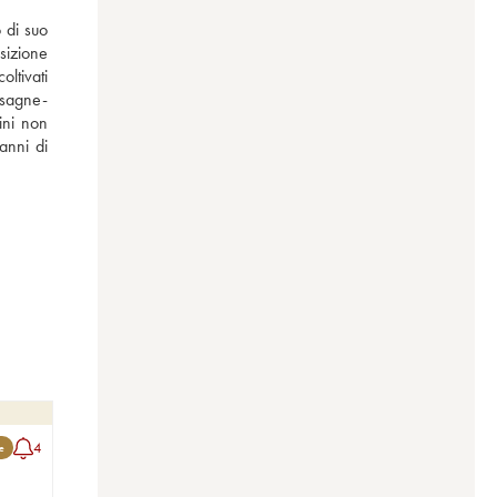
 di suo 
sizione 
tivati 
ssagne-
ni non 
nni di 
4
le