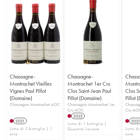
Chassagne-
Chassagne-
Chass
Montrachet Vieilles
Montrachet 1er Cru
Montra
Vignes Paul Pillot
Clos Saint-Jean Paul
Clos S
(Domaine)
Pillot (Domaine)
Pillot
Chassagne-Montrachet AOC
Chassagne-Montrachet 1er
Chassag
Cru AOC
Cru AO
2022
2021
202
Lotto di 1 bottiglia |
Lotto di 3 bottiglie | 1
Lotto di
Quantità limitate
asta
aste