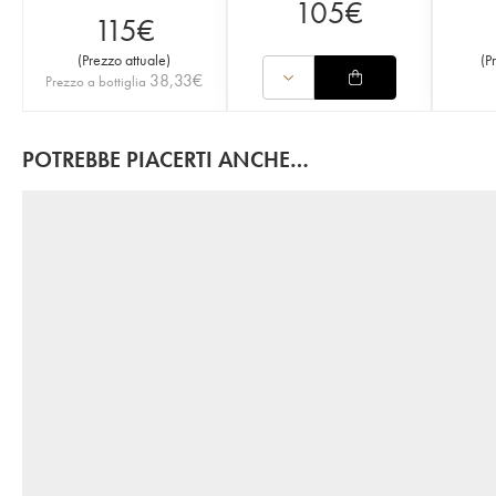
105
€
115
€
(
Prezzo attuale
)
(
P
38,33
€
Prezzo a bottiglia
POTREBBE PIACERTI ANCHE…