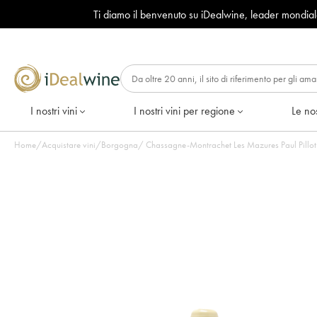
Ti diamo il benvenuto su iDealwine, leader mondia
I nostri vini
I nostri vini per regione
Le nos
Home
/
Acquistare vini
/
Borgogna
/
Chassagne-Montrachet Les Mazures Paul Pillot (