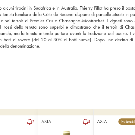
lcuni tirocini in Sudafrica e in Australia, Thierry Pillot ha preso il posto
a tenuta familiare della Côte de Beaune dispone di parcelle situate in po
 sei terroir di Premier Cru a Chassagne-Montrachet. I vigneti sono col
a). I rossi della tenuta sono superbi e dimostrano che il terroir di Cha
nchi, ma la tenuta intende portare avanti la tradizione del paese. I vi
n botti di rovere (dal 20 al 30% di botti nuove). Dopo una decina di a
i della denominazione.
ASTA
ASTA
2
5
IVA detraibi