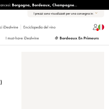
rancesi:
Borgogna
,
Bordeaux
,
Champagne
...
I prezzi sono visualizzati per una consegna in:
ici iDealwine
Enciclopedia del vino
I must-have iDealwine
🍇
Bordeaux En Primeurs
)