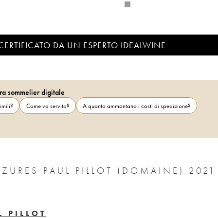
CERTIFICATO DA UN ESPERTO IDEALWINE
ra sommelier digitale
imili?
Come va servito?
A quanto ammontano i costi di spedizione?
URES PAUL PILLOT (DOMAINE) 2021
 PILLOT