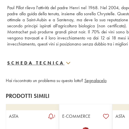
Paul Pillot rileva l'attività del padre Henri nel 1968. Nel 2004, dopo a
padre alla guida della tenuta, insieme alla sorella Chrystelle. Quest
ottimale a Saint-Aubin e a Santenay, ma deve la sua reputazione a
secondo principi ispirati all'agricoltura biologica (non certificat
Montrachet può produrre grandi pinot noir. Il 70% dei vini sono bia
vengono travasati e il loro invecchiamento va dai 12 ai 18 mesi i
invecchiamento, questi vini si posizionano senza dubbio tra i miglior
SCHEDA TECNICA
Hai riscontrato un problema su questo lotto?
Segnalacelo
PRODOTTI SIMILI
ASTA
E-COMMERCE
ASTA
1