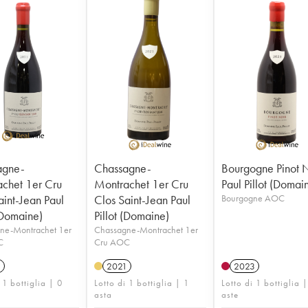
agne-
Chassagne-
Bourgogne Pinot 
chet 1er Cru
Montrachet 1er Cru
Paul Pillot (Domai
aint-Jean Paul
Clos Saint-Jean Paul
Bourgogne AOC
 (Domaine)
Pillot (Domaine)
ne-Montrachet 1er
Chassagne-Montrachet 1er
C
Cru AOC
1
2021
2023
 1 bottiglia | 0
Lotto di 1 bottiglia | 1
Lotto di 1 bottiglia 
asta
aste