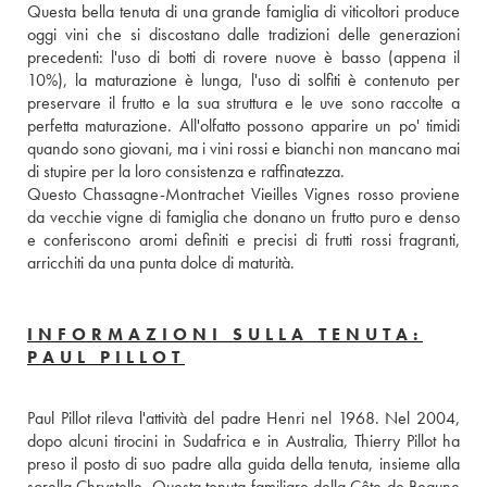
Questa bella tenuta di una grande famiglia di viticoltori produce 
oggi vini che si discostano dalle tradizioni delle generazioni 
precedenti: l'uso di botti di rovere nuove è basso (appena il 
10%), la maturazione è lunga, l'uso di solfiti è contenuto per 
preservare il frutto e la sua struttura e le uve sono raccolte a 
perfetta maturazione. All'olfatto possono apparire un po' timidi 
quando sono giovani, ma i vini rossi e bianchi non mancano mai 
di stupire per la loro consistenza e raffinatezza. 
Questo Chassagne-Montrachet Vieilles Vignes rosso proviene 
da vecchie vigne di famiglia che donano un frutto puro e denso 
e conferiscono aromi definiti e precisi di frutti rossi fragranti, 
arricchiti da una punta dolce di maturità.
INFORMAZIONI SULLA TENUTA:
PAUL PILLOT
Paul Pillot rileva l'attività del padre Henri nel 1968. Nel 2004, 
dopo alcuni tirocini in Sudafrica e in Australia, Thierry Pillot ha 
preso il posto di suo padre alla guida della tenuta, insieme alla 
sorella Chrystelle. Questa tenuta familiare della Côte de Beaune 