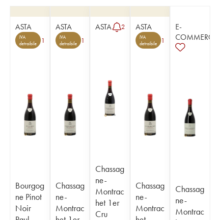
ASTA
ASTA
ASTA
ASTA
E-
2
COMMERCE
IVA
IVA
IVA
1
1
1
detraibile
detraibile
detraibile
Chassag
ne-
Bourgog
Chassag
Chassag
Chassag
Montrac
ne Pinot
ne-
ne-
ne-
het 1er
Noir
Montrac
Montrac
Montrac
Cru
Paul
het 1er
het