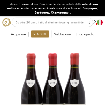
Ti diamo il benvenuto su iDealwine, leader mondiale delle
aste di vini
online
ed enoteca con un'ampia selezione di vini francesi:
Borgogna
,
Bordeaux
,
Champagne
...
Acquistare
Valutazione
Enciclopedia
VENDERE