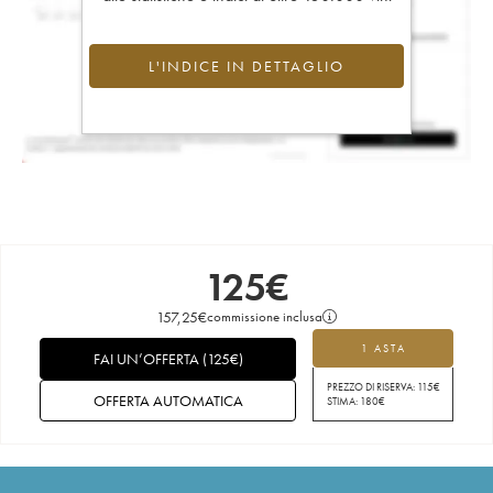
L'INDICE IN DETTAGLIO
125
€
157,25
€
commissione inclusa
1 ASTA
FAI UN’OFFERTA
(
125
€
)
PREZZO DI RISERVA:
115
€
OFFERTA AUTOMATICA
STIMA:
180
€