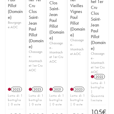
het 1er
Clos
Pillot
Cru
Vieilles
Cru
Saint-
(Domain
Clos
Vignes
Clos
Jean
e)
Saint-
Paul
Saint-
Paul
Bourgogn
Jean
Pillot
Jean
Pillot
e AOC
Paul
(Domain
Paul
(Domain
Pillot
e)
Pillot
e)
(Domain
Chassagn
(Domain
Chassagn
e-
e)
e-
e)
Montrach
Chassagn
Montrach
Chassagn
et AOC
e-
et 1er Cru
e-
Montrach
AOC
Montrach
et 1er Cru
et 1er Cru
AOC
AOC
2022
Lotto di 1
bottiglia
2023
2023
2021
2023
|
Lotto di 1
Lotto di 1
Lotto di 1
Lotto di 1
Quantità
bottiglia
bottiglia
bottiglia
bottiglia
limitate
| 0 aste
| 0 aste
| 0 aste
| 0 aste
105
€