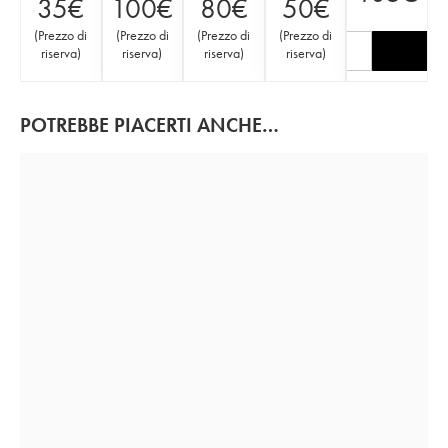
35
€
100
€
80
€
50
€
(
Prezzo di
(
Prezzo di
(
Prezzo di
(
Prezzo di
riserva
)
riserva
)
riserva
)
riserva
)
POTREBBE PIACERTI ANCHE…