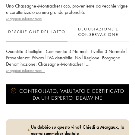
Uno Chassagne-Montrachet ricco, proveniente da vecchie vigne
e caratterizzato da una grande profondità.
Maggiori informazioni
DEGUSTAZIONE E
DESCRIZIONE DEL LOTTO
CONSERVAZIONE
Quantità:
3 bottiglie
Commento:
3 Normali
Livello:
3
Normale
Provenienza:
privato
IVA detraibile:
no
Regione:
Borgogna
Denominazione:
Chassagne-Montrachet
Proprietario:
Paul Pillot (Domaine)
Maggiori informazioni…
CONTROLLATO, VALUTATO E CERTIFICATO
DA UN ESPERTO IDEALWINE
Un dubbio su questo vino? Chiedi a Margaux, la
nostra sommelier digitale