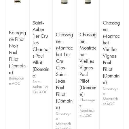
Saint-
Chassag
Aubin
ne-
Bourgog
Chassag
Chassag
1er Cru
Montrac
ne Pinot
ne-
ne-
Les
het
Noir
Montrac
Montrac
Charmoi
Vieilles
Paul
het 1er
het
s Paul
Vignes
Pillot
Cru
Vieilles
Pillot
Paul
(Domain
Clos
Vignes
(Domain
Pillot
e)
Saint-
Paul
e)
(Domain
Bourgogn
Jean
Pillot
Saint-
e)
e AOC
Aubin 1er
Paul
(Domain
Chassagn
Cru AOC
Pillot
e)
e-
Montrach
(Domain
Chassagn
et AOC
e-
e)
Montrach
Chassagn
et AOC
e-
Montrach
et 1er Cru