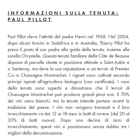
INFORMAZIONI SULLA TENUTA:
PAUL PILLOT
Paul Pillot rileva l'attività del padre Henri nel 1968. Nel 2004, 
dopo alcuni tirocini in Sudafrica e in Australia, Thierry Pillot ha 
preso il posto di suo padre alla guida della tenuta, insieme alla 
sorella Chrystelle. Questa tenuta familiare della Côte de Beaune 
dispone di parcelle situate in posizione ottimale a Saint-Aubin e 
a Santenay, ma deve la sua reputazione a sei terroir di Premier 
Cru a Chassagne-Montrachet. I vigneti sono coltivati secondo 
principi ispirati all'agricoltura biologica (non certificata). I rossi 
della tenuta sono superbi e dimostrano che il terroir di 
Chassagne-Montrachet può produrre grandi pinot noir. Il 70% 
dei vini sono bianchi, ma la tenuta intende portare avanti la 
tradizione del paese. I vini non vengono travasati e il loro 
invecchiamento va dai 12 ai 18 mesi in botti di rovere (dal 20 al 
30% di botti nuove). Dopo una decina di anni di 
invecchiamento, questi vini si posizionano senza dubbio tra i 
migliori della denominazione.