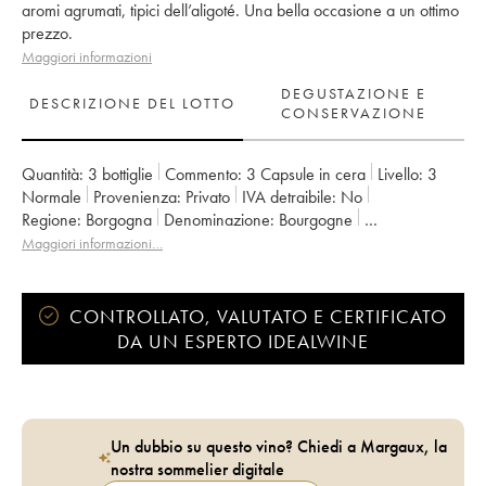
aromi agrumati, tipici dell’aligoté. Una bella occasione a un ottimo
prezzo.
Maggiori informazioni
DEGUSTAZIONE E
DESCRIZIONE DEL LOTTO
CONSERVAZIONE
Quantità:
3 bottiglie
Commento:
3 Capsule in cera
Livello:
3
Normale
Provenienza:
privato
IVA detraibile:
no
Regione:
Borgogna
Denominazione:
Bourgogne
Proprietario:
Paul Pillot (Domaine)
Maggiori informazioni…
CONTROLLATO, VALUTATO E CERTIFICATO
DA UN ESPERTO IDEALWINE
Un dubbio su questo vino? Chiedi a Margaux, la
nostra sommelier digitale