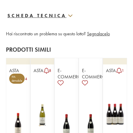
SCHEDA TECNICA
Hai riscontrato un problema su questo lotto?
Segnalacelo
PRODOTTI SIMILI
ASTA
ASTA
E-
E-
ASTA
8
1
COMMERCE
COMMERCE
IVA
4
detraibile