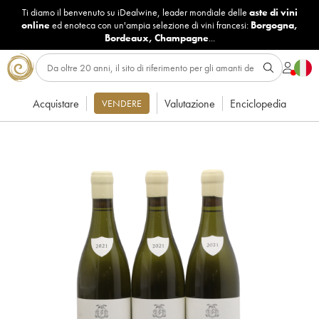
Ti diamo il benvenuto su iDealwine, leader mondiale delle
aste di vini
online
ed enoteca con un'ampia selezione di vini francesi:
Borgogna
,
Bordeaux
,
Champagne
...
Acquistare
Valutazione
Enciclopedia
VENDERE