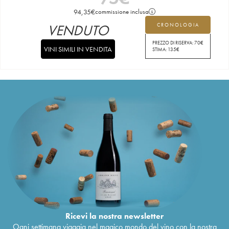
94,35
€
commissione inclusa
VENDUTO
CRONOLOGIA
PREZZO DI RISERVA:
70
€
VINI SIMILI IN VENDITA
STIMA:
135
€
Ricevi la nostra newsletter
Ogni settimana viaggia nel magico mondo del vino con la nostra