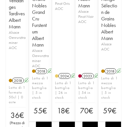
Vendan
Pinot Gris
Nobles
Mann
Sélectio
ges
AOC
Grand
Alsace
n de
Tardives
Pinot Noir
Cru
Grains
Albert
AOC
Furstent
Nobles
Mann
um
Albert
Alsace
Gewurztra
Albert
Mann
miner
Mann
Alsace
AOC
AOC
Alsace
Gewurztra
miner
AOC
2018
A
2018
A
2024
A
2023
A
Lotto di 1
Lotto di 1
2018
A
mezza
Lotto di 1
Lotto di 1
mezza
Lotto di 1
bottiglia
bottiglia
bottiglia
bottiglia
formato
| 5 in
| 26 in
| 54 in
| 5 in
50cl | 0
stock
stock
stock
stock
aste
55
€
18
€
70
€
59
€
36
€
(
Prezzo di