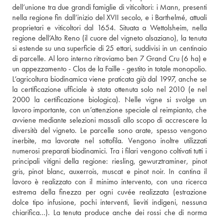
dell’unione tra due grandi famiglie di viticoltori: i Mann, presenti 
nella regione fin dall’inizio del XVII secolo, e i Barthelmé, attuali 
proprietari e viticoltori dal 1654. Situata a Wettolsheim, nella 
regione dell’Alto Reno (il cuore del vigneto alsaziano), la tenuta 
si estende su una superficie di 25 ettari, suddivisi in un centinaio 
di parcelle. Al loro interno ritroviamo ben 7 Grand Cru (6 ha) e 
un appezzamento - Clos de la Faille - gestito in totale monopolio. 
L’agricoltura biodinamica viene praticata già dal 1997, anche se 
la certificazione ufficiale è stata ottenuta solo nel 2010 (e nel 
2000 la certificazione biologica). Nelle vigne si svolge un 
lavoro importante, con un’attenzione speciale al reimpianto, che 
avviene mediante selezioni massali allo scopo di accrescere la 
diversità del vigneto. Le parcelle sono arate, spesso vengono 
inerbite, ma lavorate nel sottofila. Vengono inoltre utilizzati 
numerosi preparati biodinamici. Tra i filari vengono coltivati tutti i 
principali vitigni della regione: riesling, gewurztraminer, pinot 
gris, pinot blanc, auxerrois, muscat e pinot noir. In cantina il 
lavoro è realizzato con il minimo intervento, con una ricerca 
estrema della finezza per ogni cuvée realizzata (estrazione 
dolce tipo infusione, pochi interventi, lieviti indigeni, nessuna 
chiarifica…). La tenuta produce anche dei rossi che di norma 