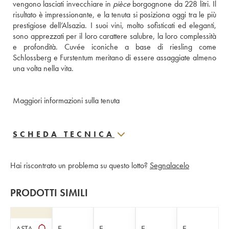
vengono lasciati invecchiare in 
pièce
 borgognone da 228 litri. Il 
risultato è impressionante, e la tenuta si posiziona oggi tra le più 
prestigiose dell’Alsazia. I suoi vini, molto sofisticati ed eleganti, 
sono apprezzati per il loro carattere salubre, la loro complessità 
e profondità. Cuvée iconiche a base di riesling come 
Schlossberg e Furstentum meritano di essere assaggiate almeno 
una volta nella vita.
Maggiori informazioni sulla tenuta
SCHEDA TECNICA
Hai riscontrato un problema su questo lotto?
Segnalacelo
PRODOTTI SIMILI
ASTA
E-
E-
E-
E-