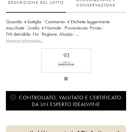
DESCRIZIONE DEL LOTTO
CONSERVAZIONE
Quantità:
4 bottiglie
Commento:
4 Etichette leggermente
macchiate
Livello:
4
Normale
Provenienza:
privato
IVA detraibile:
no
Regione:
Alsazia
Denominazione:
Crémant d'Alsace
Proprietario:
Albert Mann
Maggiori informazioni…
93
CONTROLLATO, VALUTATO E CERTIFICATO
DA UN ESPERTO IDEALWINE