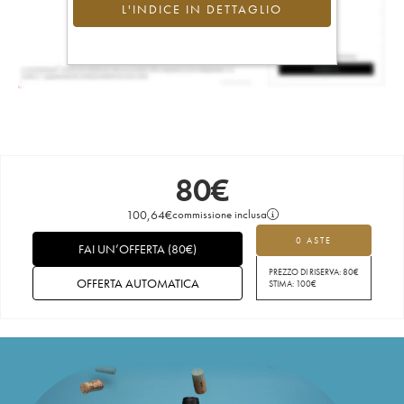
L'INDICE IN DETTAGLIO
80
€
100,64
€
commissione inclusa
0 ASTE
FAI UN’OFFERTA
(
80
€
)
PREZZO DI RISERVA:
80
€
OFFERTA AUTOMATICA
STIMA:
100
€