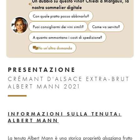
Un dubbio su questo vino? Chiedi a Margaux, la
nostra sommelier digitale
Con quale piatto posso abbinarlo?
Puoi consigliarmi dei vini simili?
Come va servito?
A quanto ammontano i costi di spedizione?
Ho un'altra domanda
PRESENTAZIONE
CRÉMANT D'ALSACE EXTRA-BRUT
ALBERT MANN 2021
INFORMAZIONI SULLA TENUTA:
ALBERT MANN
La tenuta Albert Mann è una storica proprietà alsaziana frutto 