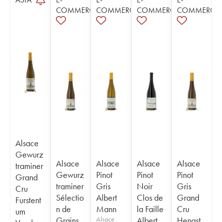
COMMERCE
COMMERCE
COMMERCE
COMMERCE
Alsace
Gewurz
Alsace
Alsace
Alsace
Alsace
traminer
Gewurz
Pinot
Pinot
Pinot
Grand
traminer
Gris
Noir
Gris
Cru
Sélectio
Albert
Clos de
Grand
Furstent
n de
Mann
la Faille
Cru
um
Grains
Alsace
Albert
Hengst