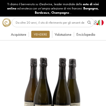
Ti diamo il benvenuto su iDealwine, leader mondiale delle
aste di vini
online
ed enoteca con un'ampia selezione di vini francesi:
Borgogna
,
Bordeaux
,
Champagne
...
Acquistare
Valutazione
Enciclopedia
VENDERE