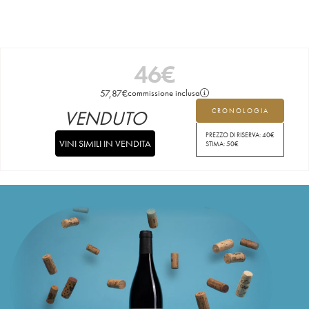
46
€
57,87
€
commissione inclusa
VENDUTO
CRONOLOGIA
PREZZO DI RISERVA:
40
€
VINI SIMILI IN VENDITA
STIMA:
50
€