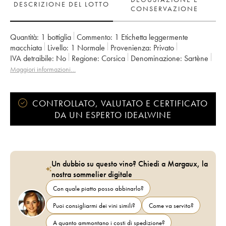
DESCRIZIONE DEL LOTTO
CONSERVAZIONE
Quantità:
1 bottiglia
Commento:
1 Etichetta leggermente
macchiata
Livello:
1
Normale
Provenienza:
privato
IVA detraibile:
no
Regione:
Corsica
Denominazione:
Sartène
Proprietario:
Sant Armettu (Domaine)
Maggiori informazioni…
CONTROLLATO, VALUTATO E CERTIFICATO
DA UN ESPERTO IDEALWINE
Un dubbio su questo vino? Chiedi a Margaux, la
nostra sommelier digitale
Con quale piatto posso abbinarlo?
Puoi consigliarmi dei vini simili?
Come va servito?
A quanto ammontano i costi di spedizione?