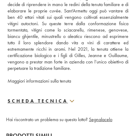
decide di riprendere in mano le redini della tenuta familiare e di 
elaborare le proprie cuvée. Sant’Armettu oggi può vantare di 
ben 40 ettari vitati sui quali vengono coltivati essenzialmente 
vitigni autoctoni. Su queste terre dalla conformazione fisica 
tormentata, vitigni come lo sciacarellu, rimenese, genovese, 
biancu ghjentile, minustrellu o aleaticu riescono ad esprimere 
tutto il loro splendore dando vita a vini di carattere ed 
estremamente ricchi in aromi. Nel 2021, la tenuta ottiene la 
certificazione biologica e i figli di Gilles, Jeanne e Guillaume, 
vengono a prestar man forte in azienda con l’unico obiettivo di 
perpetuare la tradizione familiare.
Maggiori informazioni sulla tenuta
SCHEDA TECNICA
Hai riscontrato un problema su questo lotto?
Segnalacelo
PRODOTTI SIMILI