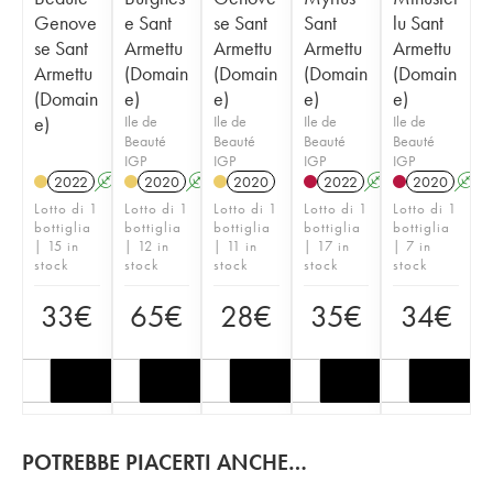
Genove
e Sant
se Sant
Sant
lu Sant
se Sant
Armettu
Armettu
Armettu
Armettu
Armettu
(Domain
(Domain
(Domain
(Domain
(Domain
e)
e)
e)
e)
e)
Ile de
Ile de
Ile de
Ile de
Beauté
Beauté
Beauté
Beauté
IGP
IGP
IGP
IGP
2022
A
2020
A
2020
2022
A
2020
A
Lotto di 1
Lotto di 1
Lotto di 1
Lotto di 1
Lotto di 1
bottiglia
bottiglia
bottiglia
bottiglia
bottiglia
| 15 in
| 12 in
| 11 in
| 17 in
| 7 in
stock
stock
stock
stock
stock
33
€
65
€
28
€
35
€
34
€
POTREBBE PIACERTI ANCHE…