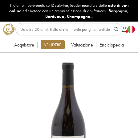
Ti diamo il benvenuto su iDealwine, leader mondiale delle
aste di vini
online
ed enoteca con un'ampia selezione di vini francesi:
Borgogna
,
Bordeaux
,
Champagne
...
Acquistare
Valutazione
Enciclopedia
VENDERE