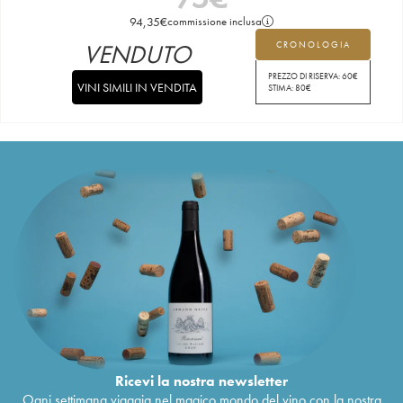
94,35
€
commissione inclusa
VENDUTO
CRONOLOGIA
PREZZO DI RISERVA:
60
€
VINI SIMILI IN VENDITA
STIMA:
80
€
Ricevi la nostra newsletter
Ogni settimana viaggia nel magico mondo del vino con la nostra