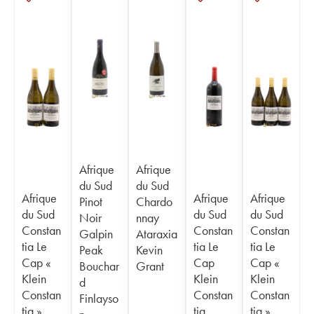
Afrique
Afrique
du Sud
du Sud
Afrique
Afrique
Afrique
Pinot
Chardo
du Sud
du Sud
du Sud
Noir
nnay
Constan
Constan
Constan
Galpin
Ataraxia
tia Le
tia Le
tia Le
Peak
Kevin
Cap «
Cap
Cap «
Bouchar
Grant
Klein
Klein
Klein
d
Constan
Constan
Constan
Finlayso
tia »
tia
tia »