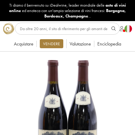
Ti diamo il benvenuto su iDealwine, leader mondiale delle
aste di vini
online
ed enoteca con un'ampia selezione di vini francesi:
Borgogna
,
Bordeaux
,
Champagne
...
Acquistare
Valutazione
Enciclopedia
VENDERE