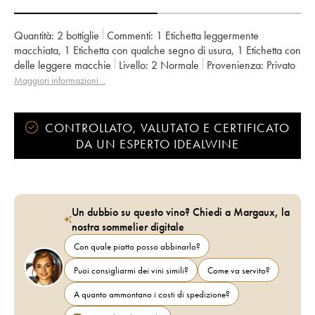
Quantità:
2 bottiglie
Commenti:
1 Etichetta leggermente
macchiata
,
1 Etichetta con qualche segno di usura
,
1 Etichetta con
delle leggere macchie
Livello:
2
Normale
Provenienza:
privato
IVA detraibile:
no
Regione:
Sudafrica
Maggiori informazioni…
Denominazione:
Afrique du Sud
CONTROLLATO, VALUTATO E CERTIFICATO
DA UN ESPERTO IDEALWINE
Un dubbio su questo vino? Chiedi a Margaux, la
nostra sommelier digitale
Con quale piatto posso abbinarlo?
Puoi consigliarmi dei vini simili?
Come va servito?
A quanto ammontano i costi di spedizione?