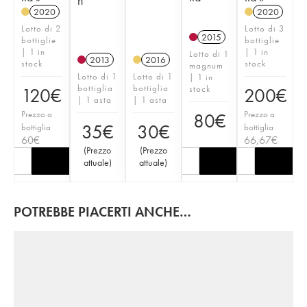
n
2020
2020
Lotto di 2
Lotto di 3
2015
bottiglie
bottiglie
| 1 in
| 1 in
Lotto di 1
2013
2016
stock
stock
magnum
Lotto di 1
Lotto di 1
| 1 in
bottiglia
bottiglia
stock
120
€
200
€
| 1 asta
| 1 asta
Prezzo a
Prezzo a
80
€
35
€
30
€
bottiglia
bottiglia
60
€
66,67
€
(
Prezzo
(
Prezzo
attuale
)
attuale
)
POTREBBE PIACERTI ANCHE…