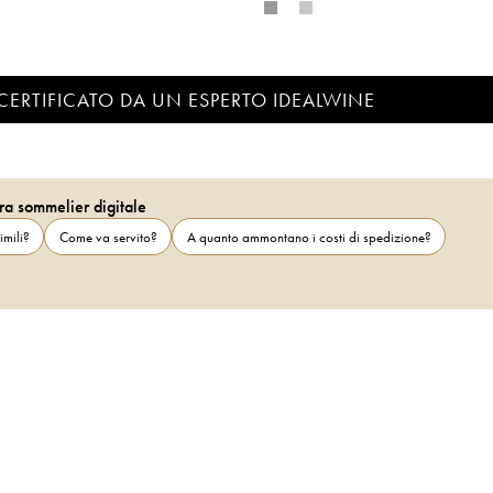
CERTIFICATO DA UN ESPERTO IDEALWINE
ra sommelier digitale
imili?
Come va servito?
A quanto ammontano i costi di spedizione?