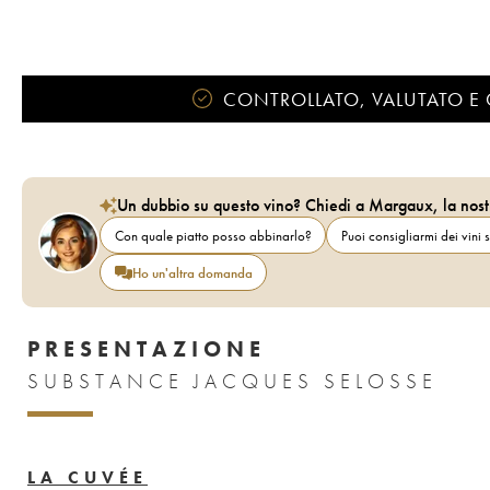
CONTROLLATO, VALUTATO E 
Un dubbio su questo vino? Chiedi a Margaux, la nost
Con quale piatto posso abbinarlo?
Puoi consigliarmi dei vini s
Ho un'altra domanda
PRESENTAZIONE
SUBSTANCE JACQUES SELOSSE
LA CUVÉE