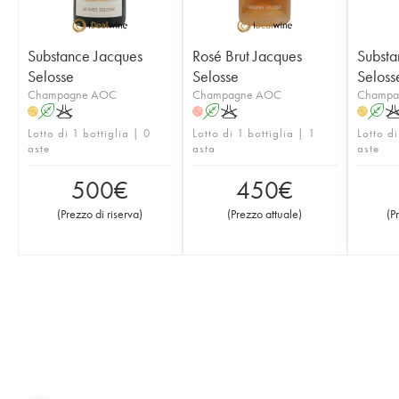
Substance Jacques
Rosé Brut Jacques
Substa
Selosse
Selosse
Seloss
Champagne AOC
Champagne AOC
Champa
A
K
A
K
A
H
H
H
Lotto di 1 bottiglia | 0
Lotto di 1 bottiglia | 1
Lotto di
aste
asta
aste
500
€
450
€
(
Prezzo di riserva
)
(
Prezzo attuale
)
(
P