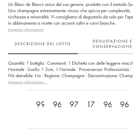
Un Blanc de Blancs unico del suo genere, prodotto con il metodo So
Uno champagne estremamente vinoso che spicca per complessità,
ricchezza e mineralità. Vi consigliamo di degustarlo da solo per l’ape
in abbinamento a ricette con accenti salini e carni bianche.
Maggiori informazioni
DEGUSTAZIONE E
DESCRIZIONE DEL LOTTO
CONSERVAZIONE
Quantità:
1 bottiglia
Commenti:
1 Etichetta con delle leggere macc
Normale
Livello:
1
2cm
,
1
Normale
Provenienza:
professionista
IVA detraibile:
no
Regione:
Champagne
Denominazione:
Cham
Proprietario:
Jacques Selosse
Commenti:
sboccatura nel 2018
Maggiori informazioni…
99
96
97
17.5
96
96.