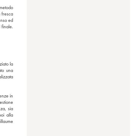
metodo 
 fresca 
enso ed 
inale. 
iato la 
to una 
izzata 
enze in 
stione 
a, sia 
i alla 
llaume 