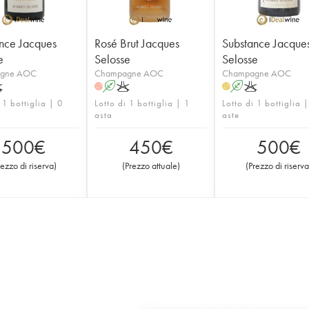
nce Jacques
Rosé Brut Jacques
Substance Jacque
e
Selosse
Selosse
gne AOC
Champagne AOC
Champagne AOC
K
A
K
A
K
H
H
 1 bottiglia | 0
Lotto di 1 bottiglia | 1
Lotto di 1 bottiglia 
asta
aste
500
€
450
€
500
€
rezzo di riserva
)
(
Prezzo attuale
)
(
Prezzo di riserva