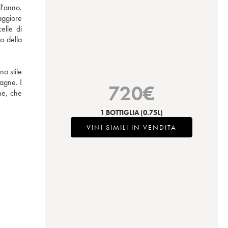
l'anno. 
ggiore 
lle di 
 della 
o stile 
agne. I 
720
€
e, che 
1 BOTTIGLIA
(0.75L)
VINI SIMILI IN VENDITA