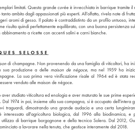
lari limitati. Questa grande cuvée è invecchiata in barrique tramite il 
 tanto ambito dagli appassionati più esperti. All’olfatto, rivela note di frutta
ggeri aromi di gesso. Il palato è contraddistinto da un profilo untuoso, int
risulta quindi perfettamente equilibrato, con una buona persistenza sul f
abbinamento a ricette con accenti salini e carni bianche.
QUES SELOSSE
son
 di champagne. Non provenendo da una famiglia di viticoltori, ha iniz
la sua produzione a delle 
maison de négoce
, ma nel 1959 ha inizia
pagne. La sua prima vera vinificazione risale al 1964 ed è stata real
ad essere venduto alle maison de négoce.
 aver studiato viticoltura ed enologia e aver maturato le sue prime esperi
Dal 1974 in poi, insieme alla sua compagna, si è occupato dell'intera ge
ovi traguardi, dimostrando una grande audacia e una certa lungimiranz
è interessato all'agricoltura biologica, dal 1996 alla biodinamica, e po
utilizzo di barrique borgognone e della tecnica Solera. Dal 2012, Gui
ominciato a lavorare nella tenuta, che gestisce interamente dal 2018.