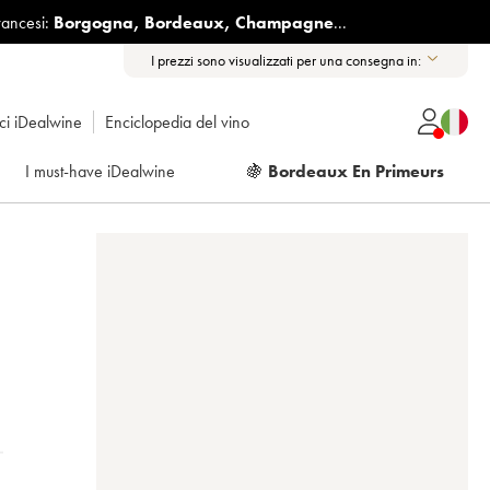
rancesi:
Borgogna
,
Bordeaux
,
Champagne
...
I prezzi sono visualizzati per una consegna in:
ici iDealwine
Enciclopedia del vino
I must-have iDealwine
🍇
Bordeaux En Primeurs