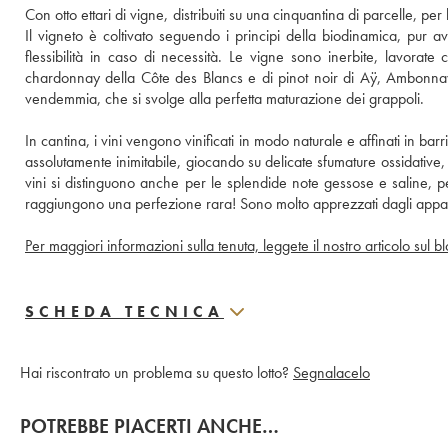
Con otto ettari di vigne, distribuiti su una cinquantina di parcelle, pe
Il vigneto è coltivato seguendo i principi della biodinamica, pur 
flessibilità in caso di necessità. Le vigne sono inerbite, lavorate 
chardonnay della Côte des Blancs e di pinot noir di Aÿ, Ambonnay
vendemmia, che si svolge alla perfetta maturazione dei grappoli.
In cantina, i vini vengono vinificati in modo naturale e affinati in ba
assolutamente inimitabile, giocando su delicate sfumature ossidative, 
vini si distinguono anche per le splendide note gessose e saline, 
raggiungono una perfezione rara! Sono molto apprezzati dagli appassio
Per maggiori informazioni sulla tenuta, leggete il nostro articolo sul 
SCHEDA TECNICA
Hai riscontrato un problema su questo lotto?
Segnalacelo
POTREBBE PIACERTI ANCHE…