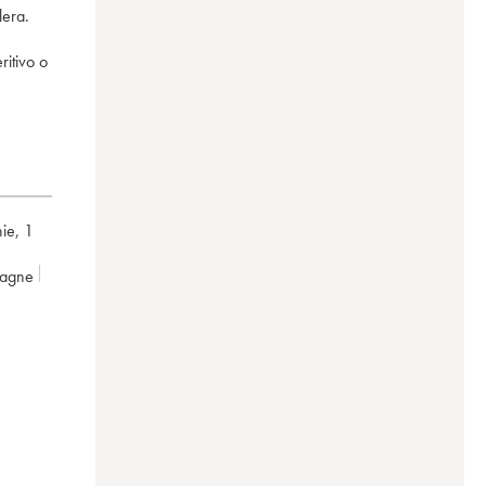
lera.
ritivo o
hie
,
1
pagne
5