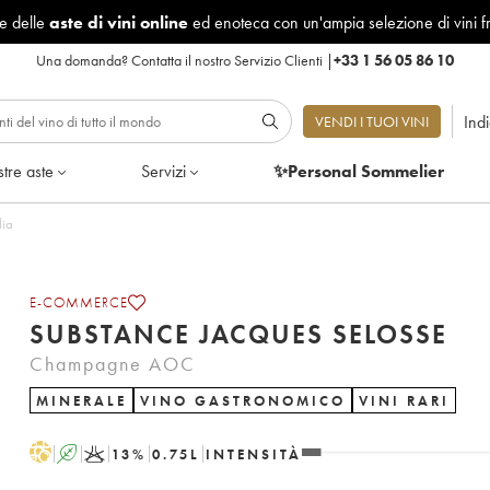
le delle
aste di vini online
ed enoteca con un'ampia selezione di vini f
Una domanda?
Contatta il nostro Servizio Clienti
|
+33 1 56 05 86 10
Ind
VENDI I TUOI VINI
tre aste
Servizi
✨Personal Sommelier
tiglia
E-COMMERCE
SUBSTANCE JACQUES SELOSSE
Champagne AOC
MINERALE
VINO GASTRONOMICO
VINI RARI
H
A
K
13
%
0.75
L
INTENSITÀ