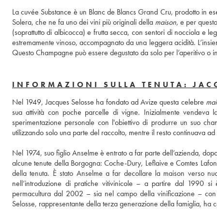
La cuvée Substance è un Blanc de Blancs Grand Cru, prodotto in esemp
Solera, che ne fa uno dei vini più originali della 
maison
, e per questo
(soprattutto di albicocca) e frutta secca, con sentori di nocciola e le
estremamente vinoso, accompagnato da una leggera acidità. L’insieme 
Questo Champagne può essere degustato da solo per l’aperitivo o in 
INFORMAZIONI SULLA TENUTA: JAC
Nel 1949, Jacques Selosse ha fondato ad Avize questa celebre 
mai
sua attività con poche parcelle di vigne. Inizialmente vendeva 
sperimentazione personale con l'obiettivo di produrre un suo cham
utilizzando solo una parte del raccolto, mentre il resto continuava 
Nel 1974, suo figlio Anselme è entrato a far parte dell’azienda, dopo
alcune tenute della Borgogna: Coche-Dury, Leflaive e Comtes Lafon. 
della tenuta. È stato Anselme a far decollare la maison verso nu
nell’introduzione di pratiche vitivinicole – a partire dal 1990 si 
permacultura dal 2002 – sia nel campo della vinificazione – con 
Selosse, rappresentante della terza generazione della famiglia, ha c