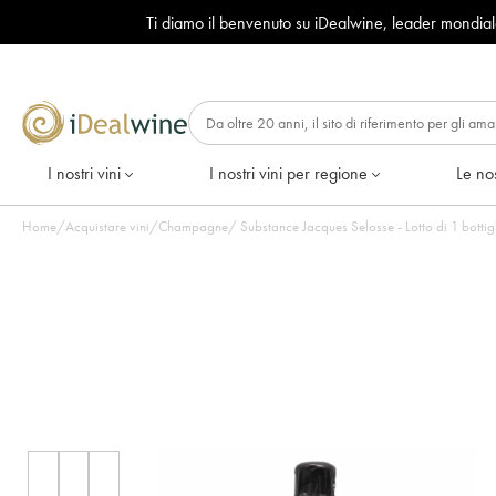
Ti diamo il benvenuto su iDealwine, leader mondia
I nostri vini
I nostri vini per regione
Le nos
Home
/
Acquistare vini
/
Champagne
/
Substance Jacques Selosse - Lotto di 1 bot