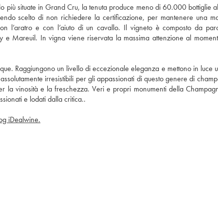
r lo più situate in Grand Cru, la tenuta produce meno di 60.000 bottiglie al
avendo scelto di non richiedere la certificazione, per mantenere una ma
con l’aratro e con l’aiuto di un cavallo. Il vigneto è composto da parce
 e Mareuil. In vigna viene riservata la massima attenzione al momento
rrique. Raggiungono un livello di eccezionale eleganza e mettono in luce un
assolutamente irresistibili per gli appassionati di questo genere di champ
per la vinosità e la freschezza. Veri e propri monumenti della Champagn
nati e lodati dalla critica..
blog iDealwine.