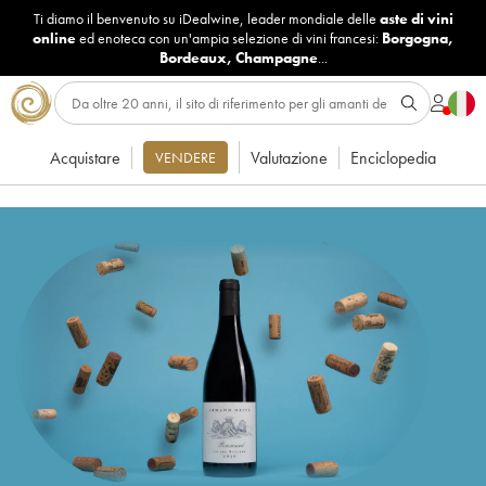
Ti diamo il benvenuto su iDealwine, leader mondiale delle
aste di vini
online
ed enoteca con un'ampia selezione di vini francesi:
Borgogna
,
Bordeaux
,
Champagne
...
Acquistare
Valutazione
Enciclopedia
VENDERE