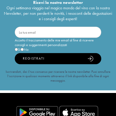
Ricevi la nostra newsletter
Ogni settimana viaggia nel magico mondo del vino con la nostra
Newsletter, per non perderti le novità, i resoconti delle degustazioni
e i consigli degli esperti!
Accetto il tracciamento delle mie email al fine di ricevere
consigli e suggerimenti personalizzati
Sì
No
REGISTRATI
Iscrivendoti, dai il tuo consenso per ricevere le nostre newsletter. Puoi annullare
l’iscrizione in qualsiasi momento attraverso il link disponibile alla fine di ogni
messaggio.