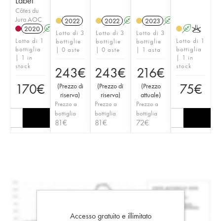
Labet
Côtes du
Jura AOC
2022
2022
A
K
2023
A
K
2020
A
K
A
K
Lotto di 3
Lotto di 3
Lotto di 3
Lotto di 1
Lotto di 1
bottiglie
bottiglie
bottiglie
bottiglia
bottiglia
| 0 aste
| 0 aste
| 1 asta
| 1 in
| 1 in
stock
stock
243
€
243
€
216
€
170
€
75
€
(
Prezzo di
(
Prezzo di
(
Prezzo
riserva
)
riserva
)
attuale
)
Prezzo a
Prezzo a
Prezzo a
bottiglia
bottiglia
bottiglia
81
€
81
€
72
€
Accesso gratuito e illimitato