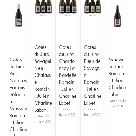
Côtes
Côtes
Côtes
du Jura
du Jura
du Jura
Côtes
Macvin
Savagni
Chardo
Fleur de
du Jura
du Jura
n en
nnay La
Savagni
Pinot
Romain
Chalass
Bardette
n
Noir Les
- Julien -
e
Romain
Romain
Varrons
Charline
Romain
- Julien -
- Julien -
Sélectio
Labet
- Julien -
Charline
Charline
n
Macvin du
Charline
Labet
Labet
Jura AOC
Massale
Labet
Côtes du
Côtes du
Romain
Jura AOC
Jura AOC
Côtes du
- Julien -
Jura AOC
Charline