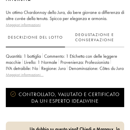
Un ottimo Chardonnay dello Jura, da bere giovane a differenza di
altre cuvée della tenuta. Spicca per eleganza e armonia.
Maggiori informazioni
DEGUSTAZIONE E
DESCRIZIONE DEL LOTTO
CONSERVAZIONE
Quantità:
1 bottiglia
Commento:
1 Etichetta con delle leggere
macchie
Livello:
1
Normale
Provenienza:
professionista
IVA detraibile:
no
Regione:
Jura
Denominazione:
Côtes du Jura
Proprietario:
Romain - Julien - Charline Labet
Maggiori informazioni…
CONTROLLATO, VALUTATO E CERTIFICATO
DA UN ESPERTO IDEALWINE
Un dubbio su questo vino? Chiedi a Margaux, la