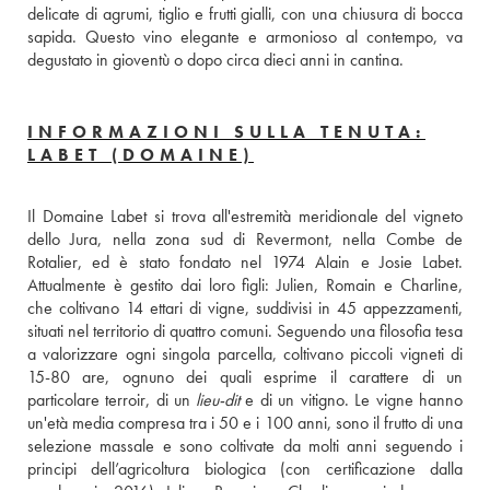
delicate di agrumi, tiglio e frutti gialli, con una chiusura di bocca 
sapida. Questo vino elegante e armonioso al contempo, va 
degustato in gioventù o dopo circa dieci anni in cantina.
INFORMAZIONI SULLA TENUTA:
LABET (DOMAINE)
Il Domaine Labet si trova all'estremità meridionale del vigneto 
dello Jura, nella zona sud di Revermont, nella Combe de 
Rotalier, ed è stato fondato nel 1974 Alain e Josie Labet. 
Attualmente è gestito dai loro figli: Julien, Romain e Charline, 
che coltivano 14 ettari di vigne, suddivisi in 45 appezzamenti, 
situati nel territorio di quattro comuni. Seguendo una filosofia tesa 
a valorizzare ogni singola parcella, coltivano piccoli vigneti di 
15-80 are, ognuno dei quali esprime il carattere di un 
particolare terroir, di un 
lieu-dit
 e di un vitigno. Le vigne hanno 
un'età media compresa tra i 50 e i 100 anni, sono il frutto di una 
selezione massale e sono coltivate da molti anni seguendo i 
principi dell’agricoltura biologica (con certificazione dalla 