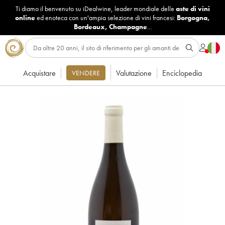
Ti diamo il benvenuto su iDealwine, leader mondiale delle
aste di vini
online
ed enoteca con un'ampia selezione di vini francesi:
Borgogna
,
Bordeaux
,
Champagne
...
Acquistare
Valutazione
Enciclopedia
VENDERE