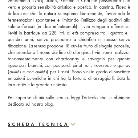
vendemmia 2016). Julien, Romain e Charline possiedono una 
vera e propria sensibilità artistica e poetica. In cantina, l'idea è 
di lasciare che la natura si esprima liberamente, favorendo le 
fermentazioni spontanee e limitando l’utilizzo degli additivi alla 
sola solforosa (in dosi infinitesimali). I vini vengono affinati sui 
lieviti in barrique da 228 litri, di età compresa tra i quattro e i 
quindici anni, senza procedere a chiarifica e spesso senza 
filtrazione. La tenuta propone 18 cuvée frutto di singole parcelle, 
che prendono il nome dai lieu-dit d’origine. I vini sono realizzati 
fondamentalmente con chardonnay e savagnin per quanto 
riguarda i bianchi; con poulsard, pinot noir, trousseau e gamay 
(
ouillés
 e 
non ouillés
) per i rossi. Sono vini in grado di suscitare 
emozioni autentiche in chi ha la fortuna di assaggiarli, data la 
loro rarità e la grande richiesta.
Per saperne di più sulla tenuta, leggi l'articolo che le abbiamo 
dedicato sul nostro blog.
SCHEDA TECNICA