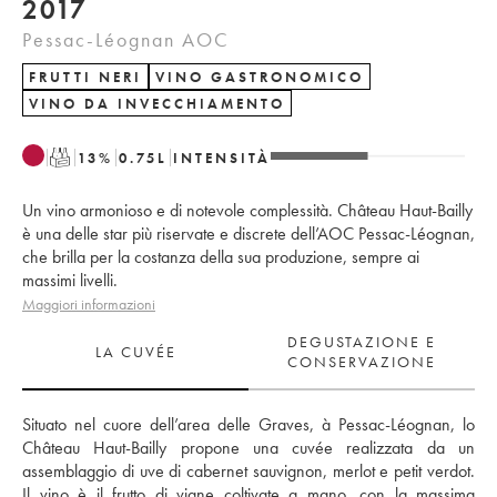
2017
Pessac-Léognan AOC
FRUTTI NERI
VINO GASTRONOMICO
VINO DA INVECCHIAMENTO
T
13
%
0.75
L
INTENSITÀ
Un vino armonioso e di notevole complessità. Château Haut-Bailly
è una delle star più riservate e discrete dell’AOC Pessac-Léognan,
che brilla per la costanza della sua produzione, sempre ai
massimi livelli.
Maggiori informazioni
DEGUSTAZIONE E
LA CUVÉE
CONSERVAZIONE
Situato nel cuore dell’area delle Graves, à Pessac-Léognan, lo 
Château Haut-Bailly propone una cuvée realizzata da un 
assemblaggio di uve di cabernet sauvignon, merlot e petit verdot.  
Il vino è il frutto di vigne coltivate a mano, con la massima 