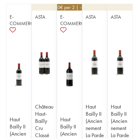
68,40
€
per 2 | - 10%
E-
ASTA
E-
ASTA
ASTA
COMMERCE
COMMERCE
Château
Haut
Haut
Haut-
Bailly II
Bailly II
Haut
Haut
Bailly
(Ancien
(Ancien
Bailly II
Bailly II
Cru
nement
nement
(Ancien
(Ancien
Classé
La Parde
La Parde