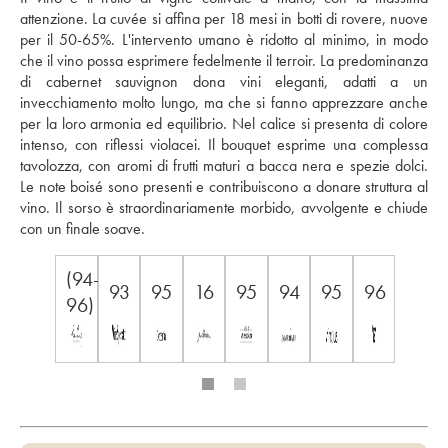
attenzione. La cuvée si affina per 18 mesi in botti di rovere, nuove 
per il 50-65%. L'intervento umano è ridotto al minimo, in modo 
che il vino possa esprimere fedelmente il terroir. La predominanza 
di cabernet sauvignon dona vini eleganti, adatti a un 
invecchiamento molto lungo, ma che si fanno apprezzare anche 
per la loro armonia ed equilibrio. Nel calice si presenta di colore 
intenso, con riflessi violacei. Il bouquet esprime una complessa 
tavolozza, con aromi di frutti maturi a bacca nera e spezie dolci. 
Le note boisé sono presenti e contribuiscono a donare struttura al 
vino. Il sorso è straordinariamente morbido, avvolgente e chiude 
con un finale soave.
(94-
93
95
16
95
94
95
96
96)