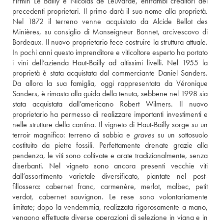
Firmin Le Bailly e Nicolas de Leuvarde, entrambi creditori dei 
precedenti proprietari. Il primo darà il suo nome alla proprietà. 
Nel 1872 il terreno venne acquistato da Alcide Bellot des 
Minières, su consiglio di Monseigneur Bonnet, arcivescovo di 
Bordeaux. Il nuovo proprietario fece costruire la struttura attuale. 
In pochi anni questo imprenditore e viticoltore esperto ha portato 
i vini dell’azienda Haut-Bailly ad altissimi livelli. Nel 1955 la 
proprietà è stata acquistata dal commerciante Daniel Sanders. 
Da allora la sua famiglia, oggi rappresentata da Véronique 
Sanders, è rimasta alla guida della tenuta, sebbene nel 1998 sia 
stata acquistata dall’americano Robert Wilmers. Il nuovo 
proprietario ha permesso di realizzare importanti investimenti e 
nelle strutture della cantina. Il vigneto di Haut-Bailly sorge su un 
terroir magnifico: terreno di sabbia e 
graves
 su un sottosuolo 
costituito da pietre fossili. Perfettamente drenate grazie alla 
pendenza, le viti sono coltivate e arate tradizionalmente, senza 
diserbanti. Nel vigneto sono ancora presenti vecchie viti 
dall’assortimento varietale diversificato, piantate nel post-
fillossera: cabernet franc, carmenère, merlot, malbec, petit 
verdot, cabernet sauvignon. Le rese sono volontariamente 
limitate; dopo la vendemmia, realizzata rigorosamente a mano, 
vengono effettuate diverse operazioni di selezione in vigna e in 