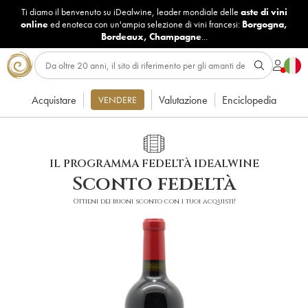
Ti diamo il benvenuto su iDealwine, leader mondiale delle
aste di vini
online
ed enoteca con un'ampia selezione di vini francesi:
Borgogna
,
Bordeaux
,
Champagne
...
Acquistare
Valutazione
Enciclopedia
VENDERE
IL PROGRAMMA FEDELTÀ IDEALWINE
Sconto fedeltà
Ottieni dei buoni sconto con i tuoi acquisti!