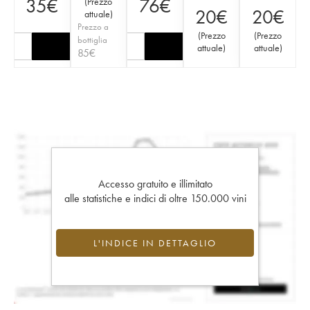
35
€
76
€
(
Prezzo
20
€
20
€
attuale
)
Prezzo a
(
Prezzo
(
Prezzo
bottiglia
attuale
)
attuale
)
85
€
Accesso gratuito e illimitato
alle statistiche e indici di oltre 150.000 vini
L'INDICE IN DETTAGLIO