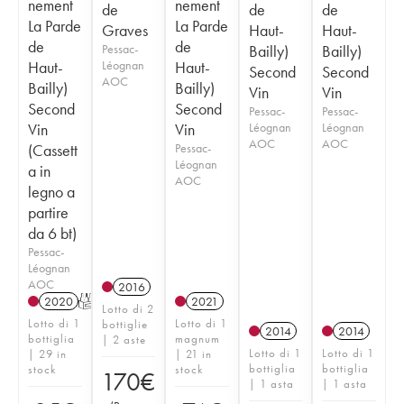
nement
nement
de
de
de
La Parde
La Parde
Graves
Haut-
Haut-
de
de
Pessac-
Bailly)
Bailly)
Haut-
Léognan
Haut-
Second
Second
AOC
Bailly)
Bailly)
Vin
Vin
Second
Second
Pessac-
Pessac-
Vin
Vin
Léognan
Léognan
AOC
AOC
(Cassett
Pessac-
Léognan
a in
AOC
legno a
partire
da 6 bt)
Pessac-
Léognan
AOC
2016
2020
T
2021
Lotto di 2
Lotto di 1
Lotto di 1
bottiglie
2014
2014
bottiglia
magnum
| 2 aste
Lotto di 1
Lotto di 1
| 29 in
| 21 in
bottiglia
bottiglia
stock
stock
170
€
| 1 asta
| 1 asta