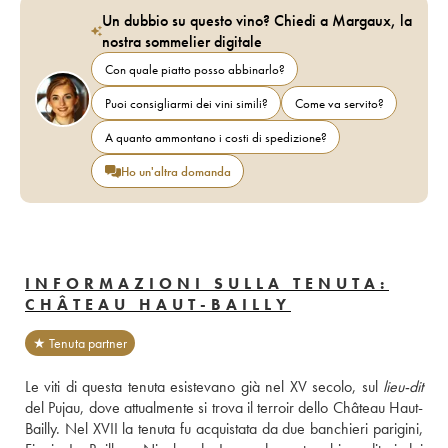
Un dubbio su questo vino? Chiedi a Margaux, la
nostra sommelier digitale
Con quale piatto posso abbinarlo?
Puoi consigliarmi dei vini simili?
Come va servito?
A quanto ammontano i costi di spedizione?
Ho un'altra domanda
INFORMAZIONI SULLA TENUTA:
CHÂTEAU HAUT-BAILLY
★ Tenuta partner
Le viti di questa tenuta esistevano già nel XV secolo, sul 
lieu-dit
del Pujau, dove attualmente si trova il terroir dello Château Haut-
Bailly. Nel XVII la tenuta fu acquistata da due banchieri parigini, 