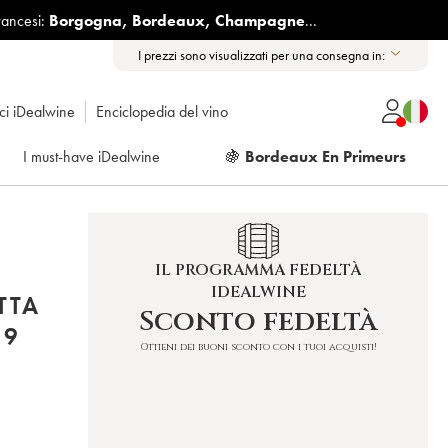
rancesi:
Borgogna
,
Bordeaux
,
Champagne
...
I prezzi sono visualizzati per una consegna in:
ici iDealwine
Enciclopedia del vino
I must-have iDealwine
🍇
Bordeaux En Primeurs
IL PROGRAMMA FEDELTÀ
IDEALWINE
TTA
Sconto fedeltà
19
Ottieni dei buoni sconto con i tuoi acquisti!