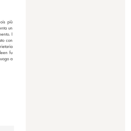
is più 
enta un 
ento. I 
ato con 
ietaria 
een fu 
luogo a 