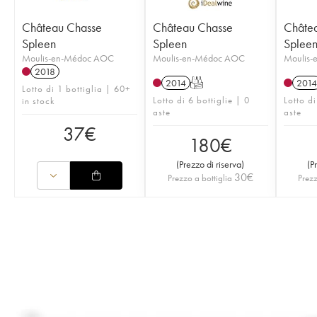
Château Chasse
Château Chasse
Châte
Spleen
Spleen
Splee
Moulis-en-Médoc AOC
Moulis-en-Médoc AOC
Moulis
2018
2014
T
2014
Lotto di 1 bottiglia | 60+
Lotto di 6 bottiglie | 0
Lotto di
in stock
aste
aste
37
€
180
€
(
Prezzo di riserva
)
(
P
30
€
Prezzo a bottiglia
Prezz