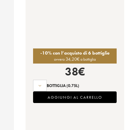
-10% con l’acquisto di 6 bottiglie
34,20
€
ovvero
a bottiglia
38
€
BOTTIGLIA
(0.75L)
AGGIUNGI AL CARRELLO