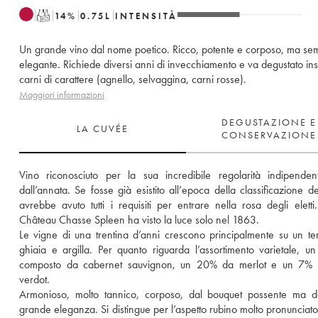
T
14
%
0.75
L
INTENSITÀ
Un grande vino dal nome poetico. Ricco, potente e corposo, ma se
elegante. Richiede diversi anni di invecchiamento e va degustato in
carni di carattere (agnello, selvaggina, carni rosse).
Maggiori informazioni
DEGUSTAZIONE E
LA CUVÉE
CONSERVAZIONE
Vino riconosciuto per la sua incredibile regolarità indipenden
dall’annata. Se fosse già esistito all’epoca della classificazione de
avrebbe avuto tutti i requisiti per entrare nella rosa degli eletti
Château Chasse Spleen ha visto la luce solo nel 1863. 
Le vigne di una trentina d’anni crescono principalmente su un ter
ghiaia e argilla. Per quanto riguarda l’assortimento varietale, u
composto da cabernet sauvignon, un 20% da merlot e un 7% da
verdot. 
Armonioso, molto tannico, corposo, dal bouquet possente ma do
grande eleganza. Si distingue per l’aspetto rubino molto pronunciato e