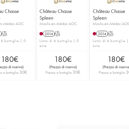
au Chasse
Château Chasse
Château Chasse
n
Spleen
Spleen
-en-Médoc AOC
Moulis-en-Médoc AOC
Moulis-en-Médoc AO
T
2014
T
2014
T
 6 bottiglie | 0
Lotto di 6 bottiglie | 0
Lotto di 6 bottiglie |
aste
aste
180
€
180
€
180
€
rezzo di riserva
)
(
Prezzo di riserva
)
(
Prezzo di riserva
30
€
30
€
3
o a bottiglia
Prezzo a bottiglia
Prezzo a bottiglia