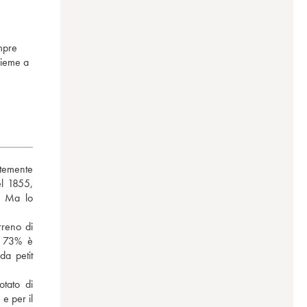
mpre
sieme a
temente 
l 1855, 
. Ma lo 
reno di 
n 73% è 
 petit 
tato di 
 per il 