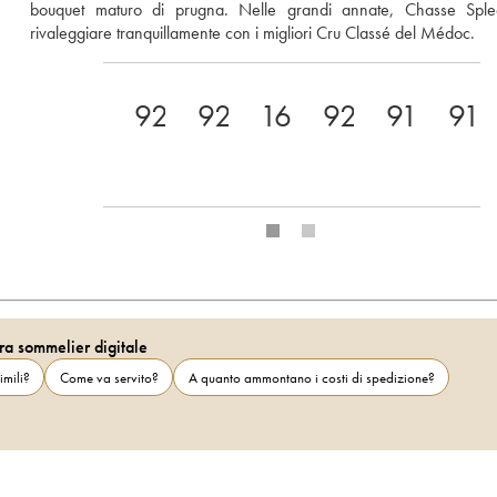
bouquet maturo di prugna. Nelle grandi annate, Chasse Sple
rivaleggiare tranquillamente con i migliori Cru Classé del Médoc.
92+
92
16
92
91
91
ra sommelier digitale
imili?
Come va servito?
A quanto ammontano i costi di spedizione?