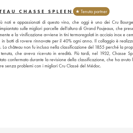
TEAU CHASSE SPLEEN
★ Tenuta partner
iù noti e appassionati di questo vino, che oggi è uno dei Cru Bourgeo
mpiantato sulle migliori parcelle dell’altura di Grand Poujeaux, che pres
te e la vinificazione avviene in tini termoregolati in acciaio inox e cem
in botti di rovere rinnovate per il 40% ogni anno. Il collaggio è realizz
. Lo château non fu incluso nella classificazione del 1855 perché la propr
enuta, che aveva ricevuto in eredità. Più tardi, nel 1932, Chasse Spl
tato confermato durante la revisione della classificazione, che ha avuto 
e senza problemi con i migliori Cru Classé del Médoc.