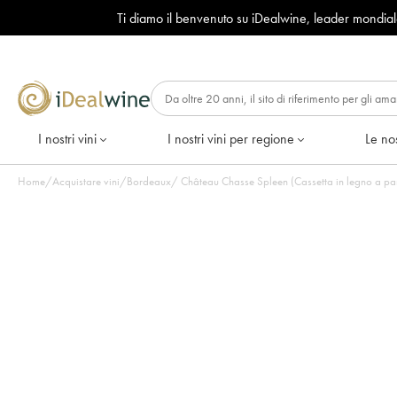
Ti diamo il benvenuto su iDealwine, leader mondia
I nostri vini
I nostri vini per regione
Le nos
Home
/
Acquistare vini
/
Bordeaux
/
Château Chasse Spleen (Cassetta in legno a parti