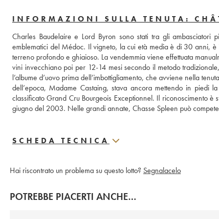
INFORMAZIONI SULLA TENUTA: CHÂ
Charles Baudelaire e Lord Byron sono stati tra gli ambasciatori p
emblematici del Médoc. Il vigneto, la cui età media è di 30 anni, è i
terreno profondo e ghiaioso. La vendemmia viene effettuata manualmen
vini invecchiano poi per 12-14 mesi secondo il metodo tradizionale, 
l’albume d’uovo prima dell’imbottigliamento, che avviene nella tenuta
dell’epoca, Madame Castaing, stava ancora mettendo in piedi la t
classificato Grand Cru Bourgeois Exceptionnel. Il riconoscimento è s
giugno del 2003. Nelle grandi annate, Chasse Spleen può competer
SCHEDA TECNICA
Hai riscontrato un problema su questo lotto?
Segnalacelo
POTREBBE PIACERTI ANCHE…