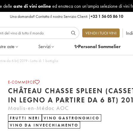
le delle
aste di vini online
ed enoteca con un'ampia selezione di vini f
Una domanda?
Contatta il nostro Servizio Clienti
|
+33 1 56 05 86 10
Ind
VENDI I TUOI VINI
tre aste
Servizi
✨Personal Sommelier
re da 6 bt) 2019 - Lotto di 1 bottiglia
E-COMMERCE
CHÂTEAU CHASSE SPLEEN (CASSE
IN LEGNO A PARTIRE DA 6 BT) 20
Moulis-en-Médoc AOC
FRUTTI NERI
VINO GASTRONOMICO
VINO DA INVECCHIAMENTO