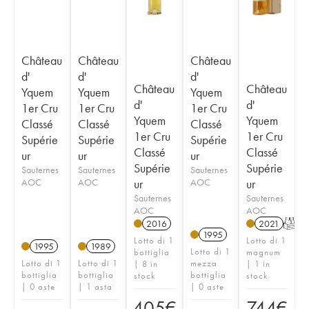
Château
Château
Château
d'
d'
d'
Château
Château
Yquem
Yquem
Yquem
d'
d'
1er Cru
1er Cru
1er Cru
Yquem
Yquem
Classé
Classé
Classé
1er Cru
1er Cru
Supérie
Supérie
Supérie
Classé
Classé
ur
ur
ur
Supérie
Supérie
Sauternes
Sauternes
Sauternes
AOC
AOC
ur
AOC
ur
Sauternes
Sauternes
AOC
AOC
2016
2021
T
1995
Lotto di 1
Lotto di 1
1995
1989
Lotto di 1
bottiglia
magnum
Lotto di 1
Lotto di 1
mezza
| 8 in
| 1 in
bottiglia
bottiglia
bottiglia
stock
stock
| 0 aste
| 1 asta
| 0 aste
405
€
744
€