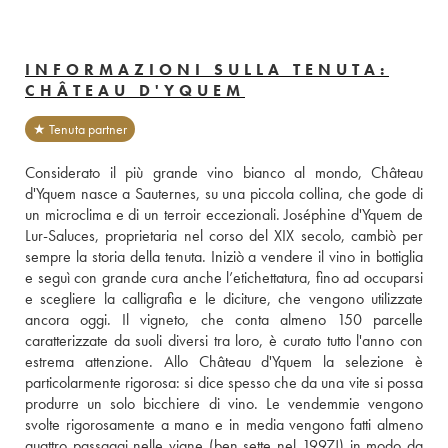
INFORMAZIONI SULLA TENUTA:
CHÂTEAU D'YQUEM
★ Tenuta partner
Considerato il più grande vino bianco al mondo, Château 
d'Yquem nasce a Sauternes, su una piccola collina, che gode di 
un microclima e di un terroir eccezionali. Joséphine d'Yquem de 
Lur-Saluces, proprietaria nel corso del XIX secolo, cambiò per 
sempre la storia della tenuta. Iniziò a vendere il vino in bottiglia 
e seguì con grande cura anche l’etichettatura, fino ad occuparsi 
e scegliere la calligrafia e le diciture, che vengono utilizzate 
ancora oggi. Il vigneto, che conta almeno 150 parcelle 
caratterizzate da suoli diversi tra loro, è curato tutto l'anno con 
estrema attenzione. Allo Château d'Yquem la selezione è 
particolarmente rigorosa: si dice spesso che da una vite si possa 
produrre un solo bicchiere di vino. Le vendemmie vengono 
svolte rigorosamente a mano e in media vengono fatti almeno 
quattro passaggi nelle vigne (ben sette nel 1997!) in modo da 