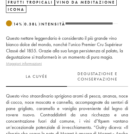
FRUTTI TROPICALI
VINO DA MEDITAZIONE
ICONA
14
%
0.38
L
INTENSITÀ
Questo nettare leggendario è considerato il più grande vino
bianco dolce del mondo, nonché l’unico Premier Cru Supérieur
Classé del 1855. Grazie alla sua lunga persistenza al palato, la
degustazione si trasformerà in un momento di pura magia.
Maggiori informazioni
DEGUSTAZIONE E
LA CUVÉE
CONSERVAZIONE
Questo vino straordinario sprigiona aromi di pesca, ananas, noce 
di cocco, noce moscata e cannella, accompagnate da sentori di 
pane grigliato, caramello e vaniglia proveniente dal legno di 
rovere nuovo. Contraddistinti da una ricchezza e una 
concentrazione fuori dal comune, i vini d’Yquem vantano 
un’eccezionale potenziale di invecchiamento. “Guitry diceva: «Il 
silenzio che segue le note di Mozart è ancora di Mozart.» Anche 