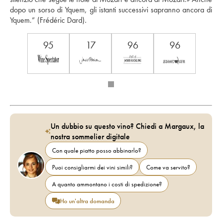
dopo un sorso di Yquem, gli istanti successivi sapranno ancora di 
Yquem.” (Frédéric Dard).
95
17
96
96
Un dubbio su questo vino? Chiedi a Margaux, la
nostra sommelier digitale
Con quale piatto posso abbinarlo?
Puoi consigliarmi dei vini simili?
Come va servito?
A quanto ammontano i costi di spedizione?
Ho un'altra domanda