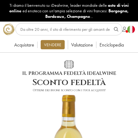
Ti diamo il benvenuto su iDealwine, leader mondiale delle
aste di vini
online
ed enoteca con un'ampia selezione di vini francesi:
Borgogna
,
Bordeaux
,
Champagne
...
Acquistare
Valutazione
Enciclopedia
VENDERE
IL PROGRAMMA FEDELTÀ IDEALWINE
Sconto fedeltà
Ottieni dei buoni sconto con i tuoi acquisti!