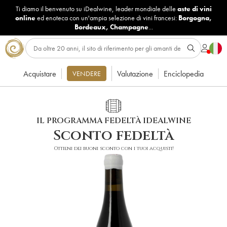
Ti diamo il benvenuto su iDealwine, leader mondiale delle
aste di vini
online
ed enoteca con un'ampia selezione di vini francesi:
Borgogna
,
Bordeaux
,
Champagne
...
Acquistare
Valutazione
Enciclopedia
VENDERE
IL PROGRAMMA FEDELTÀ IDEALWINE
Sconto fedeltà
Ottieni dei buoni sconto con i tuoi acquisti!