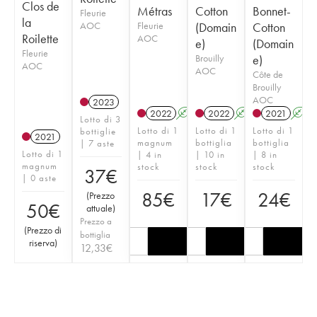
Clos de
Métras
Cotton
Bonnet-
Fleurie
la
AOC
Fleurie
(Domain
Cotton
Roilette
AOC
e)
(Domain
Fleurie
Brouilly
e)
AOC
AOC
Côte de
Brouilly
AOC
2023
2022
A
K
2022
A
2021
A
Lotto di 3
Lotto di 1
Lotto di 1
Lotto di 1
bottiglie
2021
magnum
bottiglia
bottiglia
| 7 aste
Lotto di 1
| 4 in
| 10 in
| 8 in
magnum
stock
stock
stock
37
€
| 0 aste
85
€
17
€
24
€
(
Prezzo
50
€
attuale
)
Prezzo a
(
Prezzo di
bottiglia
riserva
)
12,33
€