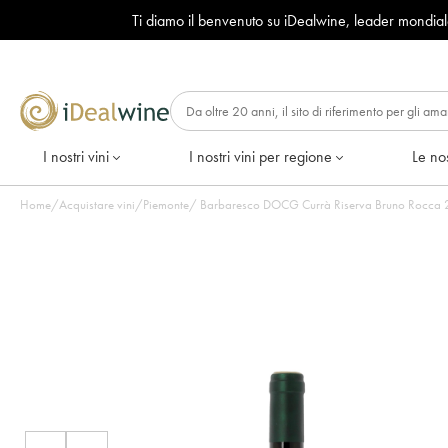
Ti diamo il benvenuto su iDealwine, leader mondia
I nostri vini
I nostri vini per regione
Le nos
Home
/
Acquistare vini
/
Piemonte
/
Barbaresco DOCG Currà Riserva Bruno Rocca 201