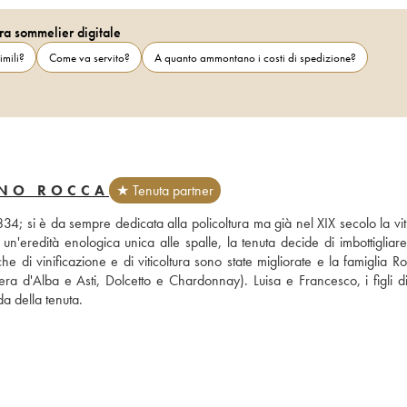
ra sommelier digitale
imili?
Come va servito?
A quanto ammontano i costi di spedizione?
UNO ROCCA
★ Tenuta partner
4; si è da sempre dedicata alla policoltura ma già nel XIX secolo la viti
un'eredità enologica unica alle spalle, la tenuta decide di imbottigliare
he di vinificazione e di viticoltura sono state migliorate e la famiglia R
ra d'Alba e Asti, Dolcetto e Chardonnay). Luisa e Francesco, i figli di
a della tenuta.