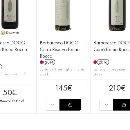
resco DOCG
Barbaresco DOCG
Barbaresco DOC
 Bruno Rocca
Currà Riserva Bruno
Currà Bruno Rocc
Rocca
2014
2016
9
Lotto di 1 bottiglia | 3 in
Lotto di 1 magnum |
i 1 magnum | 0
stock
stock
145
€
210
€
50
€
rezzo di riserva
)