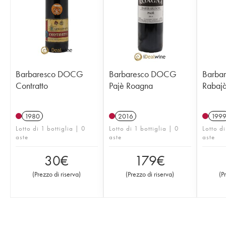
Barbaresco DOCG
Barbaresco DOCG
Barba
Contratto
Pajè Roagna
Rabajà
1980
2016
199
Lotto di 1 bottiglia | 0
Lotto di 1 bottiglia | 0
Lotto d
aste
aste
aste
30
€
179
€
(
Prezzo di riserva
)
(
Prezzo di riserva
)
(
P