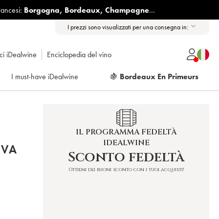
rancesi:
Borgogna
,
Bordeaux
,
Champagne
...
I prezzi sono visualizzati per una consegna in:
ici iDealwine
Enciclopedia del vino
I must-have iDealwine
🍇
Bordeaux En Primeurs
IL PROGRAMMA FEDELTÀ
IDEALWINE
RVA
Sconto fedeltà
Ottieni dei buoni sconto con i tuoi acquisti!