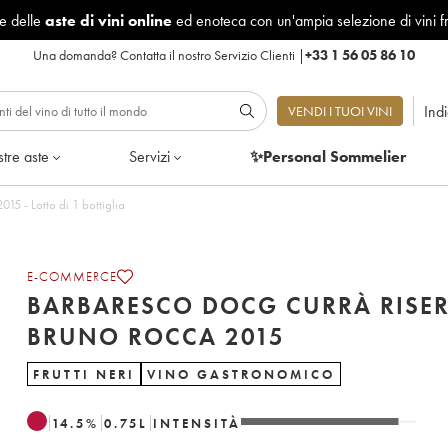
le delle
aste di vini online
ed enoteca con un'ampia selezione di vini f
Una domanda?
Contatta il nostro Servizio Clienti
|
+33 1 56 05 86 10
Ind
VENDI I TUOI VINI
tre aste
Servizi
✨Personal Sommelier
5 - Lotto di 1 bottiglia
E-COMMERCE
BARBARESCO DOCG CURRÀ RISE
BRUNO ROCCA 2015
FRUTTI NERI
VINO GASTRONOMICO
14.5
%
0.75
L
INTENSITÀ