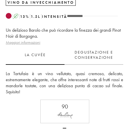
VINO DA INVECCHIAMENTO
A
13
%
1.5
L
INTENSITÀ
Un delizioso Barolo che può ricordare la finezza dei grandi Pinot
Noir di Borgogna.
Maggiori informazioni
DEGUSTAZIONE E
LA CUVÉE
CONSERVAZIONE
La Tartufaia è un vino vellutato, quasi cremoso, delicato, 
estremamente elegante, che offre interessanti note di frutti rossi e 
mandorle tostate, con una deliziosa punta di cacao sul finale. 
Squisito!
90