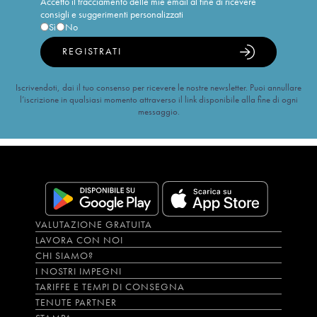
Accetto il tracciamento delle mie email al fine di ricevere
consigli e suggerimenti personalizzati
Sì
No
REGISTRATI
Iscrivendoti, dai il tuo consenso per ricevere le nostre newsletter. Puoi annullare
l’iscrizione in qualsiasi momento attraverso il link disponibile alla fine di ogni
messaggio.
VALUTAZIONE GRATUITA
LAVORA CON NOI
CHI SIAMO?
I NOSTRI IMPEGNI
TARIFFE E TEMPI DI CONSEGNA
TENUTE PARTNER