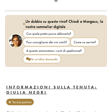
Un dubbio su questo vino? Chiedi a Margaux, la
nostra sommelier digitale
Con quale piatto posso abbinarlo?
Puoi consigliarmi dei vini simili?
Come va servito?
A quanto ammontano i costi di spedizione?
Ho un'altra domanda
INFORMAZIONI SULLA TENUTA:
GIULIA NEGRI
★ Tenuta partner