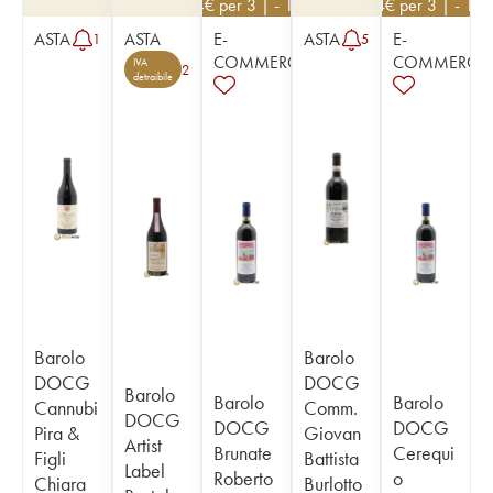
234
€
per 3 | - 10%
234
€
per 3 | - 10
ASTA
ASTA
E-
ASTA
E-
1
5
COMMERCE
COMMERCE
IVA
2
detraibile
Barolo
Barolo
DOCG
DOCG
Barolo
Barolo
Barolo
Cannubi
Comm.
DOCG
DOCG
DOCG
Pira &
Giovan
Artist
Brunate
Cerequi
Figli
Battista
Label
Roberto
o
Chiara
Burlotto