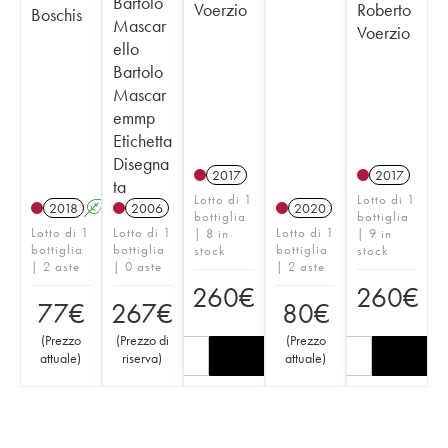
Bartolo
Voerzio
Roberto
Boschis
Mascar
Voerzio
ello
Bartolo
Mascar
emmp
Etichetta
Disegna
2017
2017
ta
Lotto di 1
Lotto di 1
2018
A
2006
2020
bottiglia
bottiglia
Lotto di 1
Lotto di 1
Lotto di 1
| 8 in
| 9 in
bottiglia
bottiglia
bottiglia
stock
stock
| 2 aste
| 0 aste
| 2 aste
260
€
260
€
77
€
267
€
80
€
(
Prezzo
(
Prezzo di
(
Prezzo
attuale
)
riserva
)
attuale
)