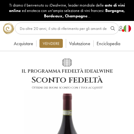
Ti diamo il benvenuto su iDealwine, leader mondiale delle
aste di vini
online
ed enoteca con un'ampia selezione di vini francesi:
Borgogna
,
Bordeaux
,
Champagne
...
Acquistare
Valutazione
Enciclopedia
VENDERE
IL PROGRAMMA FEDELTÀ IDEALWINE
Sconto fedeltà
Ottieni dei buoni sconto con i tuoi acquisti!