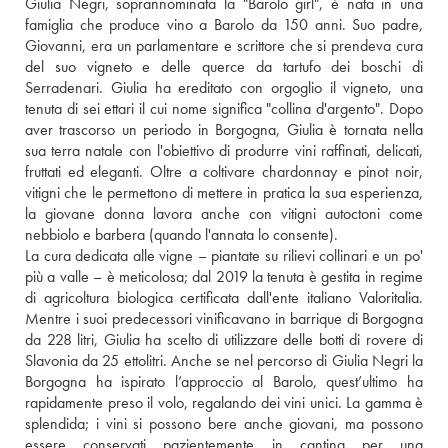
Giulia Negri, soprannominata la "Barolo girl", è nata in una 
famiglia che produce vino a Barolo da 150 anni. Suo padre, 
Giovanni, era un parlamentare e scrittore che si prendeva cura 
del suo vigneto e delle querce da tartufo dei boschi di 
Serradenari. Giulia ha ereditato con orgoglio il vigneto, una 
tenuta di sei ettari il cui nome significa "collina d'argento". Dopo 
aver trascorso un periodo in Borgogna, Giulia è tornata nella 
sua terra natale con l'obiettivo di produrre vini raffinati, delicati, 
fruttati ed eleganti. Oltre a coltivare chardonnay e pinot noir, 
vitigni che le permettono di mettere in pratica la sua esperienza, 
la giovane donna lavora anche con vitigni autoctoni come 
nebbiolo e barbera (quando l'annata lo consente).
La cura dedicata alle vigne – piantate su rilievi collinari e un po' 
più a valle – è meticolosa; dal 2019 la tenuta è gestita in regime 
di agricoltura biologica certificata dall'ente italiano Valoritalia. 
Mentre i suoi predecessori vinificavano in barrique di Borgogna 
da 228 litri, Giulia ha scelto di utilizzare delle botti di rovere di 
Slavonia da 25 ettolitri. Anche se nel percorso di Giulia Negri la 
Borgogna ha ispirato l’approccio al Barolo, quest’ultimo ha 
rapidamente preso il volo, regalando dei vini unici. La gamma è 
splendida; i vini si possono bere anche giovani, ma possono 
essere conservati pazientemente in cantina per una 