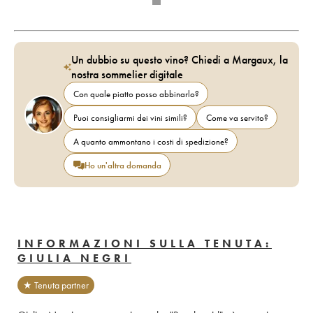
Un dubbio su questo vino? Chiedi a Margaux, la
nostra sommelier digitale
Con quale piatto posso abbinarlo?
Puoi consigliarmi dei vini simili?
Come va servito?
A quanto ammontano i costi di spedizione?
Ho un'altra domanda
INFORMAZIONI SULLA TENUTA:
GIULIA NEGRI
★ Tenuta partner