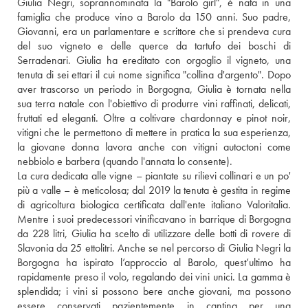
Giulia Negri, soprannominata la "Barolo girl", è nata in una 
famiglia che produce vino a Barolo da 150 anni. Suo padre, 
Giovanni, era un parlamentare e scrittore che si prendeva cura 
del suo vigneto e delle querce da tartufo dei boschi di 
Serradenari. Giulia ha ereditato con orgoglio il vigneto, una 
tenuta di sei ettari il cui nome significa "collina d'argento". Dopo 
aver trascorso un periodo in Borgogna, Giulia è tornata nella 
sua terra natale con l'obiettivo di produrre vini raffinati, delicati, 
fruttati ed eleganti. Oltre a coltivare chardonnay e pinot noir, 
vitigni che le permettono di mettere in pratica la sua esperienza, 
la giovane donna lavora anche con vitigni autoctoni come 
nebbiolo e barbera (quando l'annata lo consente).
La cura dedicata alle vigne – piantate su rilievi collinari e un po' 
più a valle – è meticolosa; dal 2019 la tenuta è gestita in regime 
di agricoltura biologica certificata dall'ente italiano Valoritalia. 
Mentre i suoi predecessori vinificavano in barrique di Borgogna 
da 228 litri, Giulia ha scelto di utilizzare delle botti di rovere di 
Slavonia da 25 ettolitri. Anche se nel percorso di Giulia Negri la 
Borgogna ha ispirato l’approccio al Barolo, quest’ultimo ha 
rapidamente preso il volo, regalando dei vini unici. La gamma è 
splendida; i vini si possono bere anche giovani, ma possono 
essere conservati pazientemente in cantina per una 