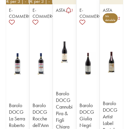
234
€
per 3 | - 10%
234
€
per 3 | - 10%
E-
E-
ASTA
E-
ASTA
1
COMMERCE
COMMERCE
COMMERCE
IVA
2
detraibile
Barolo
DOCG
Barolo
Barolo
Barolo
Barolo
Cannubi
DOCG
DOCG
DOCG
DOCG
Pira &
Artist
La Serra
Rocche
Giulia
Figli
Label
Roberto
dell'Ann
Negri
Chiara