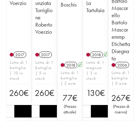
Bartolo
Voerzio
unziata
La
Boschis
Mascar
Torriglio
Tartufaia
ello
ne
Bartolo
Roberto
Mascar
Voerzio
emmp
Etichetta
Disegna
2017
2017
2018
A
ta
Lotto di 1
Lotto di 1
Lotto di 1
2018
A
2006
bottiglia
bottiglia
magnum
Lotto di 1
Lotto di 1
| 10 in
| 5 in
| 3 in
bottiglia
bottiglia
stock
stock
stock
| 2 aste
| 0 aste
260
€
260
€
130
€
77
€
267
€
(
Prezzo
(
Prezzo di
attuale
)
riserva
)