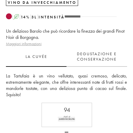
VINO DA INVECCHIAMENTO
A
14
%
3
L
INTENSITÀ
Un delizioso Barolo che può ricordare la finezza dei grandi Pinot
Noir di Borgogna.
Maggiori informazioni
DEGUSTAZIONE E
LA CUVÉE
CONSERVAZIONE
La Tartufaia è un vino vellutato, quasi cremoso, delicato, 
estremamente elegante, che offre interessanti note di frutti rossi e 
mandorle tostate, con una deliziosa punta di cacao sul finale. 
Squisito!
94