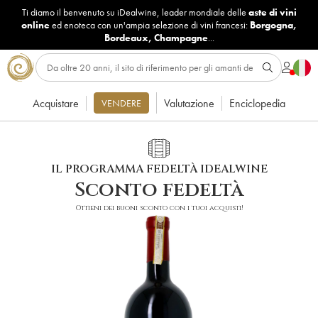
Ti diamo il benvenuto su iDealwine, leader mondiale delle
aste di vini
online
ed enoteca con un'ampia selezione di vini francesi:
Borgogna
,
Bordeaux
,
Champagne
...
Acquistare
Valutazione
Enciclopedia
VENDERE
IL PROGRAMMA FEDELTÀ IDEALWINE
Sconto fedeltà
Ottieni dei buoni sconto con i tuoi acquisti!