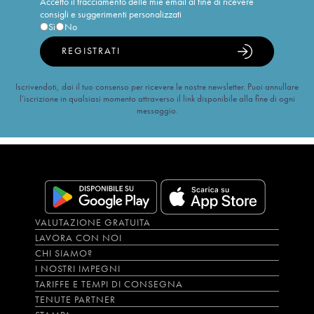
Accetto il tracciamento delle mie email al fine di ricevere
consigli e suggerimenti personalizzati
Sì
No
REGISTRATI
Iscrivendoti, dai il tuo consenso per ricevere le nostre newsletter. Puoi annullare
l’iscrizione in qualsiasi momento attraverso il link disponibile alla fine di ogni
messaggio.
VALUTAZIONE GRATUITA
LAVORA CON NOI
CHI SIAMO?
I NOSTRI IMPEGNI
TARIFFE E TEMPI DI CONSEGNA
TENUTE PARTNER