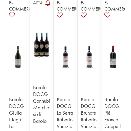
E-
ASTA
E-
E-
E-
COMMERCE
COMMERCE
COMMERCE
COMMERCE
Barolo
DOCG
Barolo
Barolo
Barolo
Barolo
Cannubi
DOCG
DOCG
DOCG
DOCG
Marche
Giulia
La Serra
Brunate
Pié
si di
Negri
Roberto
Roberto
Franco
Barolo
La
Voerzio
Voerzio
Cappell