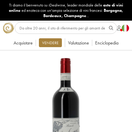
Ti diamo il benvenuto su iDealwine, leader mondiale delle
aste di vini
online
ed enoteca con un'ampia selezione di vini francesi:
Borgogna
,
Bordeaux
,
Champagne
...
Acquistare
Valutazione
Enciclopedia
VENDERE