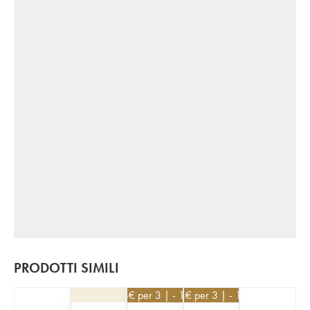
PRODOTTI SIMILI
234
€
per 3 | - 10%
234
€
per 3 | - 10%