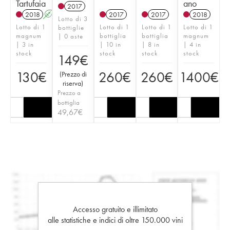
Tartufaia
ano
2017
2018
A
2017
2017
2018
Lotto di 3
Lotto di 1
Lotto di 1
Lotto di 1
Lotto di 1
bottiglie
magnum
bottiglia
bottiglia
magnum
| 0 aste
| 3 in
| 10 in
| 8 in
| 4 in
stock
stock
stock
stock
149
€
130
€
260
€
260
€
1400
€
(
Prezzo di
riserva
)
Prezzo a
bottiglia
49,67
€
Accesso gratuito e illimitato
alle statistiche e indici di oltre 150.000 vini