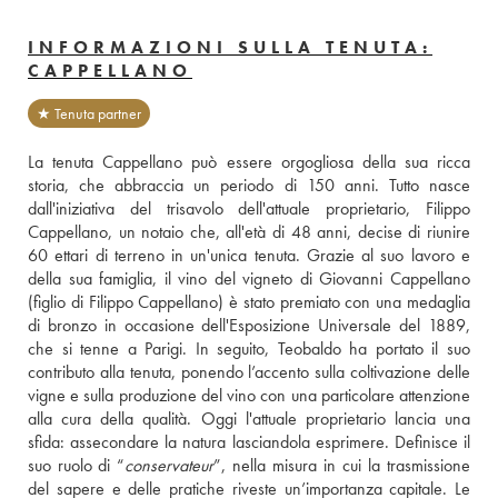
INFORMAZIONI SULLA TENUTA:
CAPPELLANO
★ Tenuta partner
La tenuta Cappellano può essere orgogliosa della sua ricca 
storia, che abbraccia un periodo di 150 anni. Tutto nasce 
dall'iniziativa del trisavolo dell'attuale proprietario, Filippo 
Cappellano, un notaio che, all'età di 48 anni, decise di riunire 
60 ettari di terreno in un'unica tenuta. Grazie al suo lavoro e 
della sua famiglia, il vino del vigneto di Giovanni Cappellano 
(figlio di Filippo Cappellano) è stato premiato con una medaglia 
di bronzo in occasione dell'Esposizione Universale del 1889, 
che si tenne a Parigi. In seguito, Teobaldo ha portato il suo 
contributo alla tenuta, ponendo l’accento sulla coltivazione delle 
vigne e sulla produzione del vino con una particolare attenzione 
alla cura della qualità. Oggi l'attuale proprietario lancia una 
sfida: assecondare la natura lasciandola esprimere. Definisce il 
suo ruolo di “
conservateur
”, nella misura in cui la trasmissione 
del sapere e delle pratiche riveste un’importanza capitale. Le 