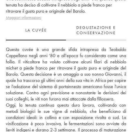
tenuta ha deciso di coltivare il nebbiolo a piede franco per
ritrovare il gusto puro e originale del Barolo.
Maggiori informazioni
DEGUSTAZIONE E
LA CUVÉE
CONSERVAZIONE
Questa cuvée è una grande sfida intrapresa da Teobaldo 
Cappellano negli anni ‘80 e all’epoca fu considerata come una 
follia. Il viticoltore ha voluto coltivare alcuni filari di nebbiolo 
michet a piede franco per ritrovare il gusto puro e originale del 
Barolo. Questa decisione è un omaggio a suo nonno Giovanni, il 
quale ha trascorso gli ultimi anni della sua vita in Africa per capire 
se l'adozione del sistema di portainnesto americano fosse l'unica 
soluzione. Contro ogni previsione e nonostante le derisioni dei 
suoi colleghi, le viti non furono mai attaccate dalla fillossera. 
Oggi, la tenuta continua questo duro lavoro, coltivando con 
metodi biologici le sue vigne di nebbiolo, che beneficiano di 
condizioni ideali: in collina e con esposizione rivolta a sud. La 
vinificazione è poco invasiva, le fermentazioni sono avviate da 
lieviti indigeni e durano 2-3 settimane. Il processo di maturazione 