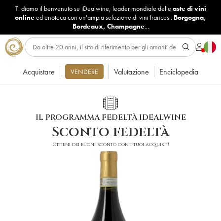
Ti diamo il benvenuto su iDealwine, leader mondiale delle
aste di vini
online
ed enoteca con un'ampia selezione di vini francesi:
Borgogna
,
Bordeaux
,
Champagne
...
Acquistare
Valutazione
Enciclopedia
VENDERE
IL PROGRAMMA FEDELTÀ IDEALWINE
Sconto fedeltà
Ottieni dei buoni sconto con i tuoi acquisti!