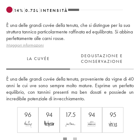
14
%
0.75
L
INTENSITÀ
È una delle grandi cuvée della tenuta, che si distingue per la sua
struttura tannica particolarmente raffinata ed equilibrata. Si abbina
perfettamente alle carni rosse.
Maggiori informazioni
DEGUSTAZIONE E
LA CUVÉE
CONSERVAZIONE
È una delle grandi cuvée della tenuta, proveniente da vigne di 40 
anni le cui uve sono sempre molto mature. Esprime un perfetto 
equilibrio, con tannini presenti ma ben dosati e possiede un 
incredibile potenziale di invecchiamento.
96
94
17.5
94
95