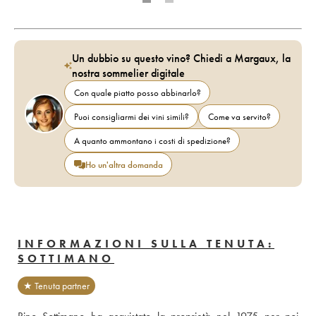
Un dubbio su questo vino? Chiedi a Margaux, la
nostra sommelier digitale
Con quale piatto posso abbinarlo?
Puoi consigliarmi dei vini simili?
Come va servito?
A quanto ammontano i costi di spedizione?
Ho un'altra domanda
INFORMAZIONI SULLA TENUTA:
SOTTIMANO
★ Tenuta partner