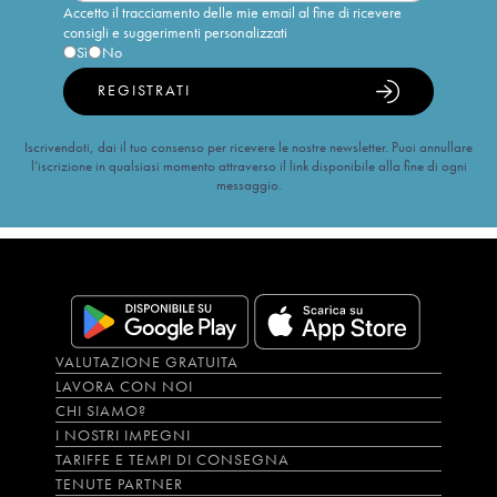
Accetto il tracciamento delle mie email al fine di ricevere
consigli e suggerimenti personalizzati
Sì
No
REGISTRATI
Iscrivendoti, dai il tuo consenso per ricevere le nostre newsletter. Puoi annullare
l’iscrizione in qualsiasi momento attraverso il link disponibile alla fine di ogni
messaggio.
VALUTAZIONE GRATUITA
LAVORA CON NOI
CHI SIAMO?
I NOSTRI IMPEGNI
TARIFFE E TEMPI DI CONSEGNA
TENUTE PARTNER