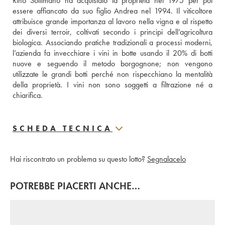
Rino Sottimano ha acquistato la proprietà nel 1975 per poi 
essere affiancato da suo figlio Andrea nel 1994. Il viticoltore 
attribuisce grande importanza al lavoro nella vigna e al rispetto 
dei diversi terroir, coltivati secondo i principi dell’agricoltura 
biologica. Associando pratiche tradizionali a processi moderni, 
l’azienda fa invecchiare i vini in botte usando il 20% di botti 
nuove e seguendo il metodo borgognone; non vengono 
utilizzate le grandi botti perché non rispecchiano la mentalità 
della proprietà. I vini non sono soggetti a filtrazione né a 
chiarifica.
SCHEDA TECNICA
Hai riscontrato un problema su questo lotto?
Segnalacelo
POTREBBE PIACERTI ANCHE…