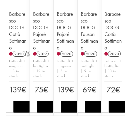
Barbare
Barbare
Barbare
Barbare
Barbare
sco
sco
sco
sco
sco
DOCG
DOCG
DOCG
DOCG
DOCG
Cottà
Pajoré
Pajoré
Fausoni
Cottà
Sottiman
Sottiman
Sottiman
Sottiman
Sottiman
o
o
o
o
o
2020
T
2019
2020
2020
2020
Lotto di 1
Lotto di 1
Lotto di 1
Lotto di 1
Lotto di 1
magnum
bottiglia
magnum
bottiglia
bottiglia
| 3 in
| 12 in
| 3 in
| 9 in
| 13 in
stock
stock
stock
stock
stock
139
€
75
€
139
€
69
€
72
€