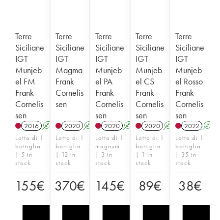
Terre
Terre
Terre
Terre
Terre
Siciliane
Siciliane
Siciliane
Siciliane
Siciliane
IGT
IGT
IGT
IGT
IGT
Munjeb
Magma
Munjeb
Munjeb
Munjeb
el FM
Frank
el PA
el CS
el Rosso
Frank
Cornelis
Frank
Frank
Frank
Cornelis
sen
Cornelis
Cornelis
Cornelis
sen
sen
sen
sen
2016
A
2020
A
2020
A
2020
A
2022
A
Lotto di 1
Lotto di 1
Lotto di 1
Lotto di 1
Lotto di 1
bottiglia
bottiglia
magnum
bottiglia
bottiglia
| 5 in
| 12 in
| 3 in
| 1 in
| 35 in
stock
stock
stock
stock
stock
155
€
370
€
145
€
89
€
38
€