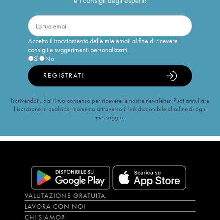
e i consigli degli esperti!
Accetto il tracciamento delle mie email al fine di ricevere
consigli e suggerimenti personalizzati
Sì
No
REGISTRATI
Iscrivendoti, dai il tuo consenso per ricevere le nostre newsletter. Puoi annullare
l’iscrizione in qualsiasi momento attraverso il link disponibile alla fine di ogni
messaggio.
VALUTAZIONE GRATUITA
LAVORA CON NOI
CHI SIAMO?