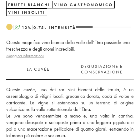
FRUTTI BIANCHI
VINO GASTRONOMICO
VINI INSOLITI
A
12
%
0.75
L
INTENSITÀ
Questo magnifico vino bianco della valle dell’Etna possiede una
freschezza e degli aromi incredibili.
Maggiori informazioni
DEGUSTAZIONE E
LA CUVÉE
CONSERVAZIONE
Questa cuvée, uno dei rari vini bianchi della tenuta, è un 
assemblaggio di vitigni locali: grecanico dorato, coda di volpe e 
carricante. Le vigne si estendono su un terreno di origine 
vulcanica nella valle settentrionale dell’Etna. 
Le uve sono vendemmiate a mano e, una volta in cantina, 
vengono diraspate e sottoposte prima a una leggera pigiatura e 
poi a una macerazione pellicolare di quattro giorni, estraendo in 
tal modo più colore e sostanza. 