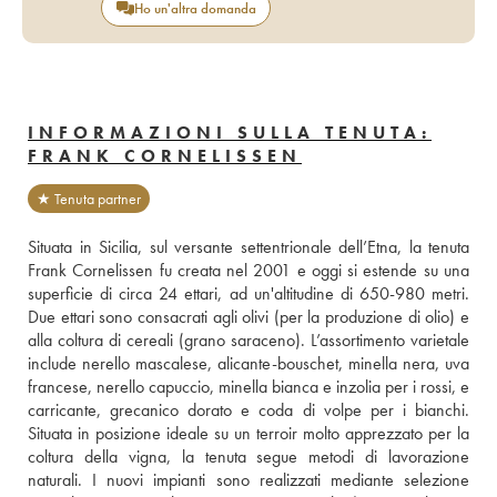
Ho un'altra domanda
INFORMAZIONI SULLA TENUTA:
FRANK CORNELISSEN
★ Tenuta partner
Situata in Sicilia, sul versante settentrionale dell’Etna, la tenuta 
Frank Cornelissen fu creata nel 2001 e oggi si estende su una 
superficie di circa 24 ettari, ad un'altitudine di 650-980 metri. 
Due ettari sono consacrati agli olivi (per la produzione di olio) e 
alla coltura di cereali (grano saraceno). L’assortimento varietale 
include nerello mascalese, alicante-bouschet, minella nera, uva 
francese, nerello capuccio, minella bianca e inzolia per i rossi, e 
carricante, grecanico dorato e coda di volpe per i bianchi. 
Situata in posizione ideale su un terroir molto apprezzato per la 
coltura della vigna, la tenuta segue metodi di lavorazione 
naturali. I nuovi impianti sono realizzati mediante selezione 