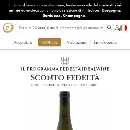
Ti diamo il benvenuto su iDealwine, leader mondiale delle
aste di vini
online
ed enoteca con un'ampia selezione di vini francesi:
Borgogna
,
Bordeaux
,
Champagne
...
Acquistare
Valutazione
Enciclopedia
VENDERE
IL PROGRAMMA FEDELTÀ IDEALWINE
Sconto fedeltà
Ottieni dei buoni sconto con i tuoi acquisti!