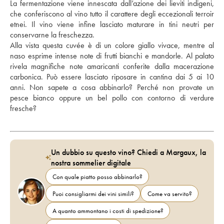
La fermentazione viene innescata dall’azione dei lieviti indigeni, 
che conferiscono al vino tutto il carattere degli eccezionali terroir 
etnei. Il vino viene infine lasciato maturare in tini neutri per 
conservarne la freschezza. 
Alla vista questa cuvée è di un colore giallo vivace, mentre al 
naso esprime intense note di frutti bianchi e mandorle. Al palato 
rivela magnifiche note amaricanti conferite dalla macerazione 
carbonica. Può essere lasciato riposare in cantina dai 5 ai 10 
anni. Non sapete a cosa abbinarlo? Perché non provate un 
pesce bianco oppure un bel pollo con contorno di verdure 
fresche?  
Un dubbio su questo vino? Chiedi a Margaux, la
nostra sommelier digitale
Con quale piatto posso abbinarlo?
Puoi consigliarmi dei vini simili?
Come va servito?
A quanto ammontano i costi di spedizione?