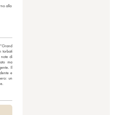
rno alla
 “Grand 
torbati 
ato ma 
nte. Il 
dente e 
ero: un 
re.