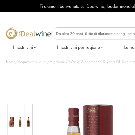
Ti diamo il benvenuto su iDealwine, leader mondia
I nostri vini
I nostri vini per regione
Le nos
Home
/
Acquistare distillati
/
Highlands
/