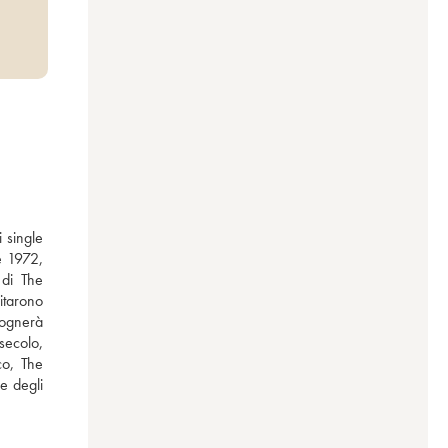
 single 
e 1972, 
 di The 
tarono 
sognerà 
secolo, 
o, The 
 degli 