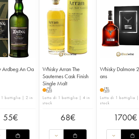
y Ardbeg An Oa
Whisky Arran The
Whisky Dalmore 
Sauternes Cask Finish
ans
Single Malt
T
T
 1 bottiglia | 2 in
Lotto di 1 bottiglia | 4 in
Lotto di 1 bottiglia |
stock
stock
55
€
68
€
1700
€