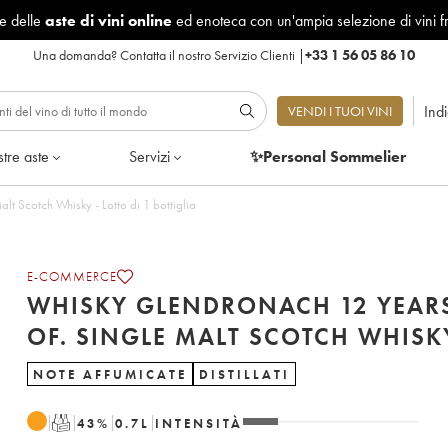
le delle
aste di vini online
ed enoteca con un'ampia selezione di vini f
Una domanda?
Contatta il nostro Servizio Clienti
|
+33 1 56 05 86 10
Ind
VENDI I TUOI VINI
tre aste
Servizi
✨Personal Sommelier
Whisky Glendronach 12 years Of. Single Malt Scotch Whisky - Lotto di 1 bottiglia
E-COMMERCE
WHISKY GLENDRONACH 12 YEAR
OF. SINGLE MALT SCOTCH WHISK
NOTE AFFUMICATE
DISTILLATI
T
43
%
0.7
L
INTENSITÀ