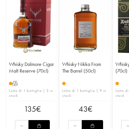
Whisky Dalmore Cigar
Whisky Nikka From
Whisk
Malt Reserve (70cl)
The Barrel (50cl)
(70cl)
T
Lotto di 1 bottiglia | 3 in
Lotto di 1 bottiglia | 9 in
Lotto di
stock
stock
stock
135
€
43
€