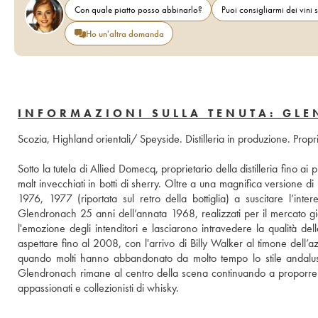
Con quale piatto posso abbinarlo?
Puoi consigliarmi dei vini s
Ho un'altra domanda
INFORMAZIONI SULLA TENUTA: GL
Scozia, Highland orientali/ Speyside. Distilleria in produzione. Prop
Sotto la tutela di Allied Domecq, proprietario della distilleria fino 
malt invecchiati in botti di sherry. Oltre a una magnifica versione 
1976, 1977 (riportata sul retro della bottiglia) a suscitare l’intere
Glendronach 25 anni dell’annata 1968, realizzati per il mercato g
l'emozione degli intenditori e lasciarono intravedere la qualità del
aspettare fino al 2008, con l'arrivo di Billy Walker al timone dell’azien
quando molti hanno abbandonato da molto tempo lo stile andaluso
Glendronach rimane al centro della scena continuando a proporre ve
appassionati e collezionisti di whisky.