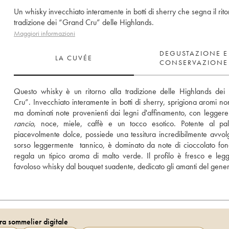
Un whisky invecchiato interamente in botti di sherry che segna il rito
tradizione dei “Grand Cru” delle Highlands.
Maggiori informazioni
DEGUSTAZIONE E
LA CUVÉE
CONSERVAZIONE
Questo whisky è un ritorno alla tradizione delle Highlands dei
Cru”. Invecchiato interamente in botti di sherry, sprigiona aromi non 
rancio
, noce, miele, caffè e un tocco esotico. Potente al pal
piacevolmente dolce, possiede una tessitura incredibilmente avvolge
sorso leggermente  tannico, è dominato da note di cioccolato fon
regala un tipico aroma di malto verde. Il profilo è fresco e legg
favoloso whisky dal bouquet suadente, dedicato gli amanti del gene
ra sommelier digitale