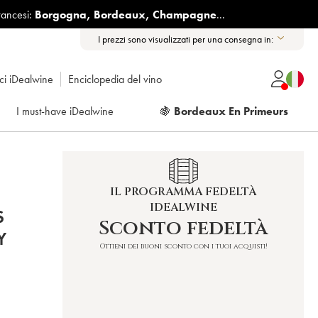
rancesi:
Borgogna
,
Bordeaux
,
Champagne
...
I prezzi sono visualizzati per una consegna in:
ici iDealwine
Enciclopedia del vino
I must-have iDealwine
🍇
Bordeaux En Primeurs
IL PROGRAMMA FEDELTÀ
IDEALWINE
S
Sconto fedeltà
Y
Ottieni dei buoni sconto con i tuoi acquisti!