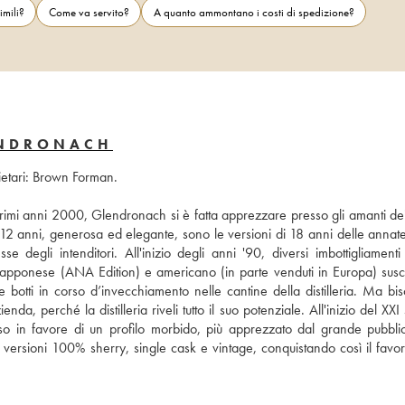
imili?
Come va servito?
A quanto ammontano i costi di spedizione?
ENDRONACH
rietari: Brown Forman. 
ai primi anni 2000, Glendronach si è fatta apprezzare presso gli amanti dei
di 12 anni, generosa ed elegante, sono le versioni di 18 anni delle annat
sse degli intenditori. All'inizio degli anni '90, diversi imbottigliamenti
iapponese (ANA Edition) e americano (in parte venduti in Europa) susci
le botti in corso d’invecchiamento nelle cantine della distilleria. Ma bi
da, perché la distilleria riveli tutto il suo potenziale. All'inizio del XXI 
 in favore di un profilo morbido, più apprezzato dal grande pubblic
rsioni 100% sherry, single cask e vintage, conquistando così il favore