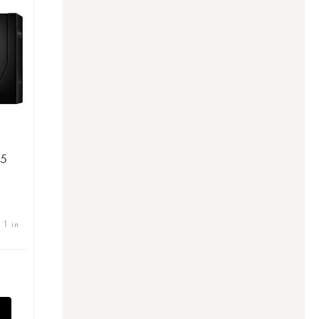
25
 1 in