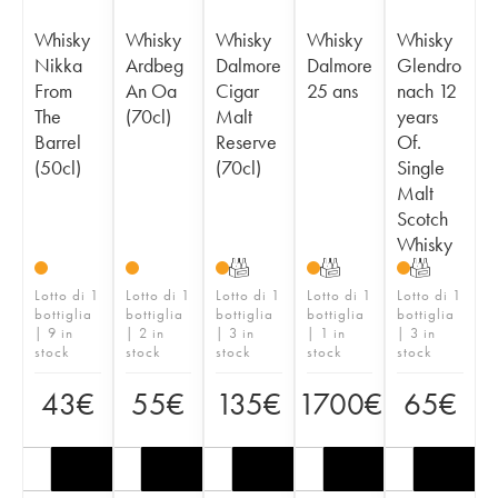
Whisky
Whisky
Whisky
Whisky
Whisky
Nikka
Ardbeg
Dalmore
Dalmore
Glendro
From
An Oa
Cigar
25 ans
nach 12
The
(70cl)
Malt
years
Barrel
Reserve
Of.
(50cl)
(70cl)
Single
Malt
Scotch
Whisky
T
T
T
Lotto di 1
Lotto di 1
Lotto di 1
Lotto di 1
Lotto di 1
bottiglia
bottiglia
bottiglia
bottiglia
bottiglia
| 9 in
| 2 in
| 3 in
| 1 in
| 3 in
stock
stock
stock
stock
stock
43
€
55
€
135
€
1700
€
65
€