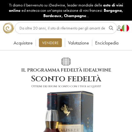
Ti diamo il benvenuto su iDealwine, leader mondiale delle
aste di vini
online
ed enoteca con un'ampia selezione di vini francesi:
Borgogna
,
Bordeaux
,
Champagne
...
Acquistare
Valutazione
Enciclopedia
VENDERE
IL PROGRAMMA FEDELTÀ IDEALWINE
Sconto fedeltà
Ottieni dei buoni sconto con i tuoi acquisti!