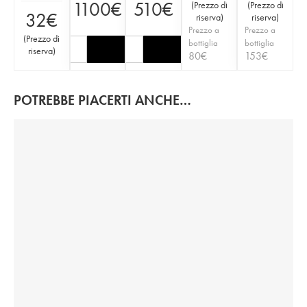
1100
€
510
€
(
Prezzo di
(
Prezzo di
32
€
riserva
)
riserva
)
Prezzo a
Prezzo a
(
Prezzo di
bottiglia
bottiglia
riserva
)
80
€
153
€
POTREBBE PIACERTI ANCHE…