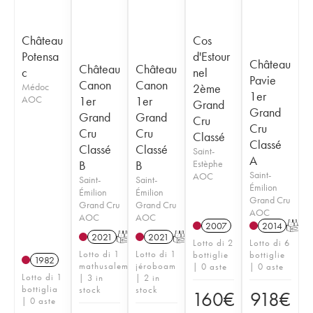
Château
Cos
Potensa
d'Estour
Château
Château
Château
c
nel
Pavie
Canon
Canon
Médoc
2ème
1er
AOC
1er
1er
Grand
Grand
Grand
Grand
Cru
Cru
Cru
Cru
Classé
Classé
Classé
Classé
Saint-
A
B
B
Estèphe
Saint-
AOC
Saint-
Saint-
Émilion
Émilion
Émilion
Grand Cru
Grand Cru
Grand Cru
AOC
AOC
AOC
2007
2014
T
2021
T
2021
T
Lotto di 2
Lotto di 6
Lotto di 1
Lotto di 1
bottiglie
bottiglie
1982
mathusalem
jéroboam
| 0 aste
| 0 aste
Lotto di 1
| 3 in
| 2 in
bottiglia
stock
stock
160
€
918
€
| 0 aste