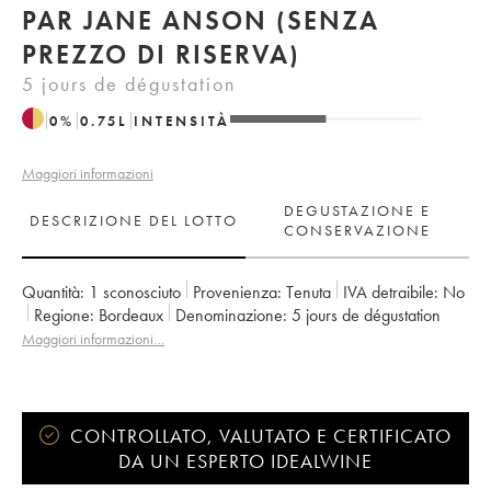
PAR JANE ANSON (SENZA
PREZZO DI RISERVA)
5 jours de dégustation
0
%
0.75
L
INTENSITÀ
Maggiori informazioni
DEGUSTAZIONE E
DESCRIZIONE DEL LOTTO
CONSERVAZIONE
Quantità:
1 sconosciuto
Provenienza:
tenuta
IVA detraibile:
no
Regione:
Bordeaux
Denominazione:
5 jours de dégustation
Maggiori informazioni…
CONTROLLATO, VALUTATO E CERTIFICATO
DA UN ESPERTO IDEALWINE