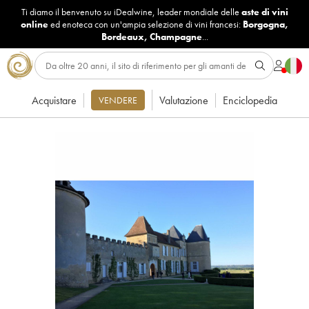
Ti diamo il benvenuto su iDealwine, leader mondiale delle
aste di vini
online
ed enoteca con un'ampia selezione di vini francesi:
Borgogna
,
Bordeaux
,
Champagne
...
Acquistare
Valutazione
Enciclopedia
VENDERE