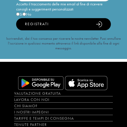
Accetto il tracciamento delle mie email al fine di ricevere
consigli e suggerimenti personalizzati
Sì
No
REGISTRATI
Iscrivendoti, dai il tuo consenso per ricevere le nostre newsletter. Puoi annullare
l’iscrizione in qualsiasi momento attraverso il link disponibile alla fine di ogni
messaggio.
VALUTAZIONE GRATUITA
LAVORA CON NOI
CHI SIAMO?
I NOSTRI IMPEGNI
TARIFFE E TEMPI DI CONSEGNA
TENUTE PARTNER