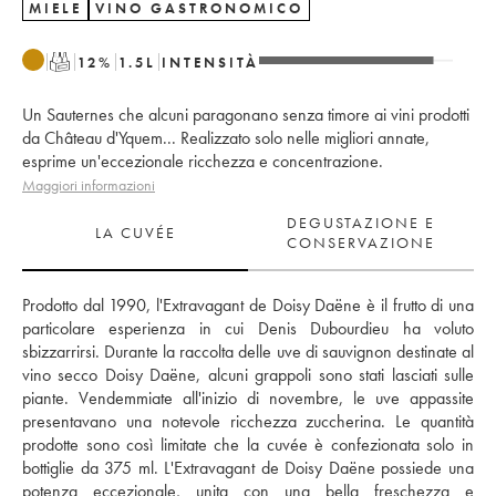
MIELE
VINO GASTRONOMICO
T
12
%
1.5
L
INTENSITÀ
Un Sauternes che alcuni paragonano senza timore ai vini prodotti
da Château d'Yquem... Realizzato solo nelle migliori annate,
esprime un'eccezionale ricchezza e concentrazione.
Maggiori informazioni
DEGUSTAZIONE E
LA CUVÉE
CONSERVAZIONE
Prodotto dal 1990, l'Extravagant de Doisy Daëne è il frutto di una 
particolare esperienza in cui Denis Dubourdieu ha voluto 
sbizzarrirsi. Durante la raccolta delle uve di sauvignon destinate al 
vino secco Doisy Daëne, alcuni grappoli sono stati lasciati sulle 
piante. Vendemmiate all'inizio di novembre, le uve appassite 
presentavano una notevole ricchezza zuccherina. Le quantità 
prodotte sono così limitate che la cuvée è confezionata solo in 
bottiglie da 375 ml. L'Extravagant de Doisy Daëne possiede una 
potenza eccezionale, unita con una bella freschezza e 