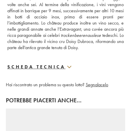
volte anche sei. Al termine della vinificazione, i vini vengono 
affinati in barrique per 9 mesi, successivamente per altri 10 mesi 
in botti di acciaio inox, prima di essere pronti per 
l’imbottigliamento. Lo château produce inoltre un vino secco, e 
nelle grandi annate anche l’Extravagant, una cuvée ancora più 
ricca paragonabile ai celebri 
trockenbeerenauslese
 tedeschi. Lo 
château ha rilevato il vicino cru Doisy Dubroca, riformando una 
parte dell’antica grande tenuta di Doisy.
SCHEDA TECNICA
Hai riscontrato un problema su questo lotto?
Segnalacelo
POTREBBE PIACERTI ANCHE…