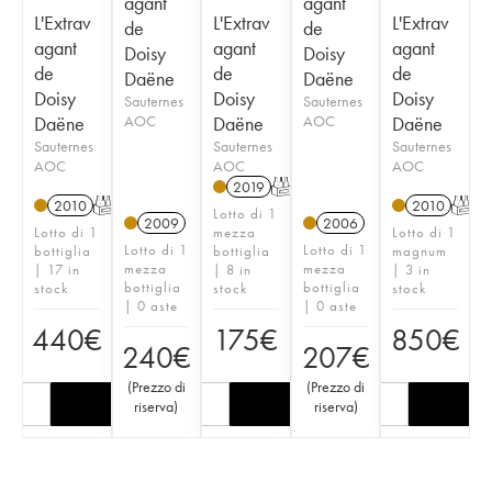
agant
agant
L'Extrav
L'Extrav
L'Extrav
de
de
agant
agant
agant
Doisy
Doisy
de
de
de
Daëne
Daëne
Doisy
Doisy
Doisy
Sauternes
Sauternes
Daëne
AOC
Daëne
AOC
Daëne
Sauternes
Sauternes
Sauternes
AOC
AOC
AOC
2019
T
2010
T
2010
T
Lotto di 1
2009
2006
Lotto di 1
mezza
Lotto di 1
Lotto di 1
Lotto di 1
bottiglia
bottiglia
magnum
mezza
mezza
| 17 in
| 8 in
| 3 in
bottiglia
bottiglia
stock
stock
stock
| 0 aste
| 0 aste
440
€
175
€
850
€
240
€
207
€
(
Prezzo di
(
Prezzo di
riserva
)
riserva
)