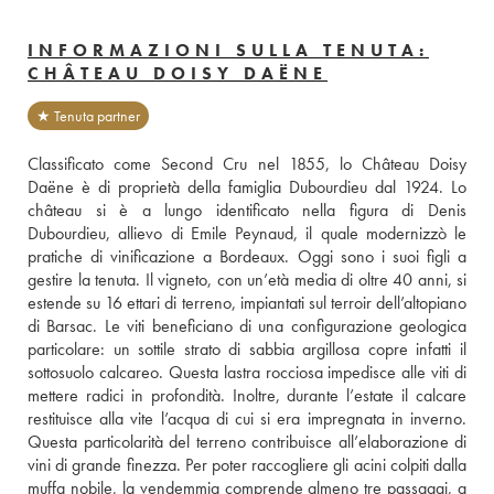
INFORMAZIONI SULLA TENUTA:
CHÂTEAU DOISY DAËNE
★ Tenuta partner
Classificato come Second Cru nel 1855, lo Château Doisy 
Daëne è di proprietà della famiglia Dubourdieu dal 1924. Lo 
château si è a lungo identificato nella figura di Denis 
Dubourdieu, allievo di Emile Peynaud, il quale modernizzò le 
pratiche di vinificazione a Bordeaux. Oggi sono i suoi figli a 
gestire la tenuta. Il vigneto, con un’età media di oltre 40 anni, si 
estende su 16 ettari di terreno, impiantati sul terroir dell’altopiano 
di Barsac. Le viti beneficiano di una configurazione geologica 
particolare: un sottile strato di sabbia argillosa copre infatti il 
sottosuolo calcareo. Questa lastra rocciosa impedisce alle viti di 
mettere radici in profondità. Inoltre, durante l’estate il calcare 
restituisce alla vite l’acqua di cui si era impregnata in inverno. 
Questa particolarità del terreno contribuisce all’elaborazione di 
vini di grande finezza. Per poter raccogliere gli acini colpiti dalla 
muffa nobile, la vendemmia comprende almeno tre passaggi, a 