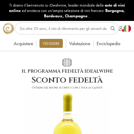
Ti diamo il benvenuto su iDealwine, leader mondiale delle
aste di vini
online
ed enoteca con un'ampia selezione di vini francesi:
Borgogna
,
Bordeaux
,
Champagne
...
Acquistare
Valutazione
Enciclopedia
VENDERE
IL PROGRAMMA FEDELTÀ IDEALWINE
Sconto fedeltà
Ottieni dei buoni sconto con i tuoi acquisti!