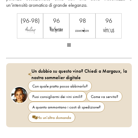
un’intensità aromatica di grande eleganza.
(96-98)
96
98
96
Un dubbio su questo vino? Chiedi a Margaux, la
nostra sommelier digitale
Con quale piatto posso abbinarlo?
Puoi consigliarmi dei vini simili?
Come va servito?
A quanto ammontano i costi di spedizione?
Ho un'altra domanda