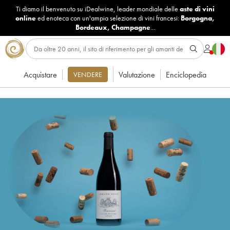
Ti diamo il benvenuto su iDealwine, leader mondiale delle
aste di vini
online
ed enoteca con un'ampia selezione di vini francesi:
Borgogna
,
Bordeaux
,
Champagne
...
Acquistare
Valutazione
Enciclopedia
VENDERE