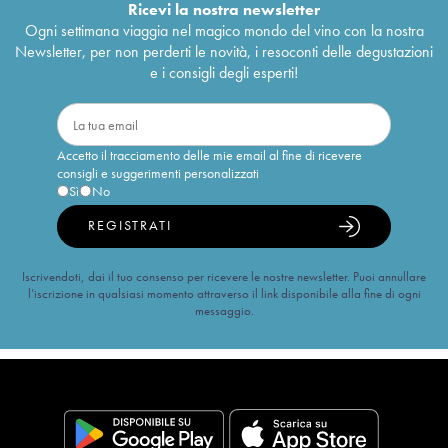
Ricevi la nostra newsletter
Ogni settimana viaggia nel magico mondo del vino con la nostra
Newsletter, per non perderti le novità, i resoconti delle degustazioni
e i consigli degli esperti!
Accetto il tracciamento delle mie email al fine di ricevere
consigli e suggerimenti personalizzati
Sì
No
REGISTRATI
Iscrivendoti, dai il tuo consenso per ricevere le nostre newsletter. Puoi annullare
l’iscrizione in qualsiasi momento attraverso il link disponibile alla fine di ogni
messaggio.