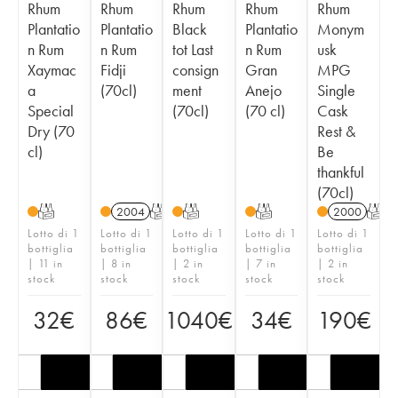
Rhum
Rhum
Rhum
Rhum
Rhum
Plantatio
Plantatio
Black
Plantatio
Monym
n Rum
n Rum
tot Last
n Rum
usk
Xaymac
Fidji
consign
Gran
MPG
a
(70cl)
ment
Anejo
Single
Special
(70cl)
(70 cl)
Cask
Dry (70
Rest &
cl)
Be
thankful
(70cl)
T
2004
T
T
T
2000
T
Lotto di 1
Lotto di 1
Lotto di 1
Lotto di 1
Lotto di 1
bottiglia
bottiglia
bottiglia
bottiglia
bottiglia
| 11 in
| 8 in
| 2 in
| 7 in
| 2 in
stock
stock
stock
stock
stock
32
€
86
€
1040
€
34
€
190
€