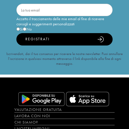
Accetto il tracciamento delle mie email al fine di ricevere
consigli e suggerimenti personalizzati
Sì
No
REGISTRATI
Iscrivendoti, dai il tuo consenso per ricevere le nostre newsletter. Puoi annullare
l’iscrizione in qualsiasi momento attraverso il link disponibile alla fine di ogni
messaggio.
VALUTAZIONE GRATUITA
LAVORA CON NOI
CHI SIAMO?
I NOSTRI IMPEGNI