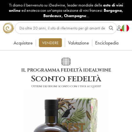
Ti diamo il benvenuto su iDealwine, leader mondiale delle
aste di vini
online
ed enoteca con un'ampia selezione di vini francesi:
Borgogna
,
Bordeaux
,
Champagne
...
Acquistare
Valutazione
Enciclopedia
VENDERE
IL PROGRAMMA FEDELTÀ IDEALWINE
Sconto fedeltà
Ottieni dei buoni sconto con i tuoi acquisti!