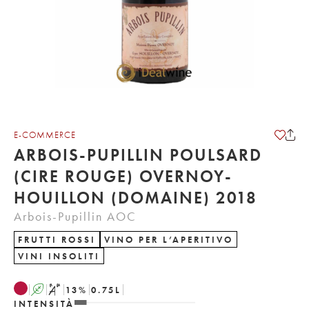
E-COMMERCE
ARBOIS-PUPILLIN POULSARD
(CIRE ROUGE) OVERNOY-
HOUILLON (DOMAINE) 2018
Arbois-Pupillin AOC
FRUTTI ROSSI
VINO PER L’APERITIVO
VINI INSOLITI
A
S
13
%
0.75
L
INTENSITÀ