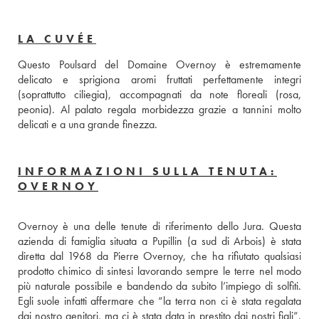
LA CUVÉE
Questo Poulsard del Domaine Overnoy è estremamente 
delicato e sprigiona aromi fruttati perfettamente integri 
(soprattutto ciliegia), accompagnati da note floreali (rosa, 
peonia). Al palato regala morbidezza grazie a tannini molto 
delicati e a una grande finezza.
INFORMAZIONI SULLA TENUTA:
OVERNOY
Overnoy è una delle tenute di riferimento dello Jura. Questa 
azienda di famiglia situata a Pupillin (a sud di Arbois) è stata 
diretta dal 1968 da Pierre Overnoy, che ha rifiutato qualsiasi 
prodotto chimico di sintesi lavorando sempre le terre nel modo 
più naturale possibile e bandendo da subito l’impiego di solfiti. 
Egli suole infatti affermare che “la terra non ci è stata regalata 
dai nostro genitori, ma ci è stata data in prestito dai nostri figli”. 