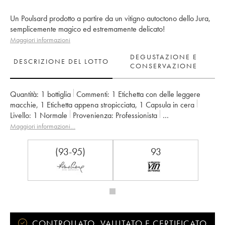
Un Poulsard prodotto a partire da un vitigno autoctono dello Jura,
semplicemente magico ed estremamente delicato!
Maggiori informazioni
DEGUSTAZIONE E
DESCRIZIONE DEL LOTTO
CONSERVAZIONE
Quantità:
1 bottiglia
Commenti:
1 Etichetta con delle leggere
macchie
,
1 Etichetta appena stropicciata
,
1 Capsula in cera
Livello:
1
Normale
Provenienza:
professionista
IVA detraibile:
no
Regione:
Jura
Maggiori informazioni…
Denominazione:
Arbois-Pupillin
Proprietario:
Overnoy-Houillon (Domaine)
(93-95)
93
Commenti:
04/09/2019
CONTROLLATO, VALUTATO E CERTIFICATO