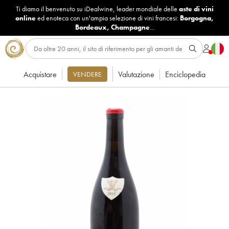
Ti diamo il benvenuto su iDealwine, leader mondiale delle
aste di vini
online
ed enoteca con un'ampia selezione di vini francesi:
Borgogna
,
Bordeaux
,
Champagne
...
Acquistare
Valutazione
Enciclopedia
VENDERE