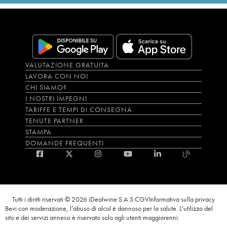
VALUTAZIONE GRATUITA
LAVORA CON NOI
CHI SIAMO?
I NOSTRI IMPEGNI
TARIFFE E TEMPI DI CONSEGNA
TENUTE PARTNER
STAMPA
DOMANDE FREQUENTI
Tutti i diritti riservati © 2026 iDealwine S.A.S.
CGV
Informativa sulla privacy
Bevi con moderazione, l’abuso di alcol è dannoso per la salute. L'utilizzo del
sito e dei servizi annessi è riservato solo agli utenti maggiorenni.