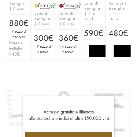
Lotto di 1
Lotto di 1
bottiglie
2011
A
S
2004
A
S
bottiglia
bottiglia
| 0 aste
Lotto di 1
Lotto di 1
| 1 in
| 1 in
bottiglia
bottiglia
stock
stock
880
€
| 0 aste
| 0 aste
590
€
480
€
(
Prezzo di
300
€
360
€
riserva
)
Prezzo a
(
Prezzo di
(
Prezzo di
bottiglia
riserva
)
riserva
)
440
€
Accesso gratuito e illimitato
alle statistiche e indici di oltre 150.000 vini