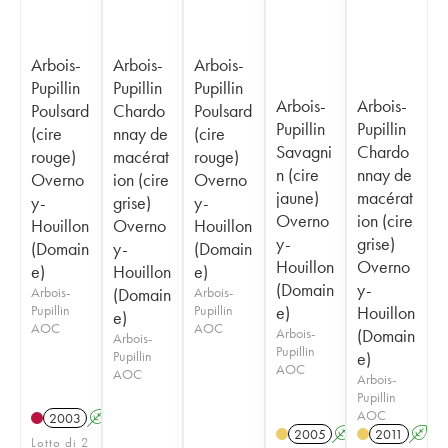
Arbois-
Arbois-
Arbois-
Pupillin
Pupillin
Pupillin
Arbois-
Arbois-
Poulsard
Chardo
Poulsard
Pupillin
Pupillin
(cire
nnay de
(cire
Savagni
Chardo
rouge)
macérat
rouge)
n (cire
nnay de
Overno
ion (cire
Overno
jaune)
macérat
y-
grise)
y-
Overno
ion (cire
Houillon
Overno
Houillon
y-
grise)
(Domain
y-
(Domain
Houillon
Overno
e)
Houillon
e)
(Domain
y-
Arbois-
(Domain
Arbois-
Pupillin
Pupillin
e)
Houillon
e)
AOC
AOC
Arbois-
(Domain
Arbois-
Pupillin
Pupillin
e)
AOC
AOC
Arbois-
Pupillin
AOC
2003
A
S
2005
A
S
2011
A
S
Lotto di 2