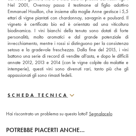
Nel 2001, Overnoy passa il testimone al figlio adottivo 
Emmanuel Houillon, che insieme alla moglie Anne gestisce i 5,5 
ettari di vigne piantati con chardonnay, savagnin e poulsard. Il 
vigneto è certificato bio ed è orientato ad una viticoltura 
biodinamica. I vini bianchi della tenuta sono dotati di forte 
personalità, molto aromatici e dal grande potenziale di 
invecchiamento, mentre i rossi si distinguono per la consistenza 
setosa e la gradevole freschezza. Dalla fine del 2015, i vini 
battono una serie di record di vendite all’asta, e dopo le difficili 
annate 2012, 2013 e 2014 (con le vigne colpite da malattie e 
intemperie), questi vini sono divenuti rari, tanto più che gli 
appassionati gli sono rimasti fedeli.
SCHEDA TECNICA
Hai riscontrato un problema su questo lotto?
Segnalacelo
POTREBBE PIACERTI ANCHE…