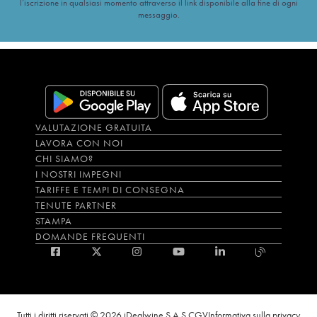
l’iscrizione in qualsiasi momento attraverso il link disponibile alla fine di ogni
messaggio.
VALUTAZIONE GRATUITA
LAVORA CON NOI
CHI SIAMO?
I NOSTRI IMPEGNI
TARIFFE E TEMPI DI CONSEGNA
TENUTE PARTNER
STAMPA
DOMANDE FREQUENTI
Tutti i diritti riservati © 2026 iDealwine S.A.S.
CGV
Informativa sulla privacy