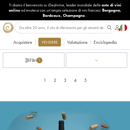
Ti diamo il benvenuto su iDealwine, leader mondiale delle
aste di vini
online
ed enoteca con un'ampia selezione di vini francesi:
Borgogna
,
Bordeaux
,
Champagne
...
Acquistare
Valutazione
Enciclopedia
VENDERE
Filtri
1
1
2
3
4
5