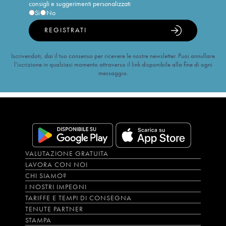
consigli e suggerimenti personalizzati
Sì
No
REGISTRATI
Iscrivendoti, dai il tuo consenso per ricevere le nostre newsletter. Puoi annullare
l’iscrizione in qualsiasi momento attraverso il link disponibile alla fine di ogni
messaggio.
VALUTAZIONE GRATUITA
LAVORA CON NOI
CHI SIAMO?
I NOSTRI IMPEGNI
TARIFFE E TEMPI DI CONSEGNA
TENUTE PARTNER
STAMPA