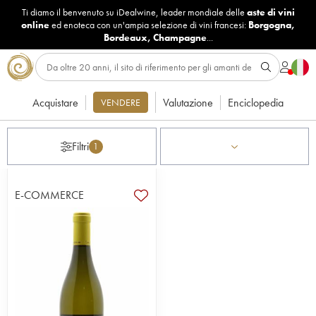
Ti diamo il benvenuto su iDealwine, leader mondiale delle
aste di vini
online
ed enoteca con un'ampia selezione di vini francesi:
Borgogna
,
Bordeaux
,
Champagne
...
Acquistare
Valutazione
Enciclopedia
VENDERE
Filtri
1
E-COMMERCE