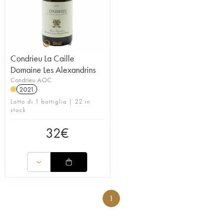
Condrieu La Caille
Domaine Les Alexandrins
Condrieu AOC
2021
Lotto di 1 bottiglia | 22 in
stock
32
€
1