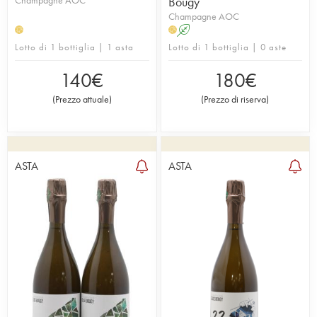
Champagne AOC
Bougy
Champagne AOC
A
H
H
Lotto di 1 bottiglia | 1 asta
Lotto di 1 bottiglia | 0 aste
140
€
180
€
(
Prezzo attuale
)
(
Prezzo di riserva
)
ASTA
ASTA