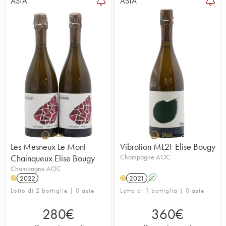
ASTA
ASTA
Les Mesneux Le Mont
Vibration ML21 Elise Bougy
Chainqueux Elise Bougy
Champagne AOC
Champagne AOC
2022
2021
A
H
H
Lotto di 2 bottiglie | 0 aste
Lotto di 1 bottiglia | 0 aste
280
€
360
€