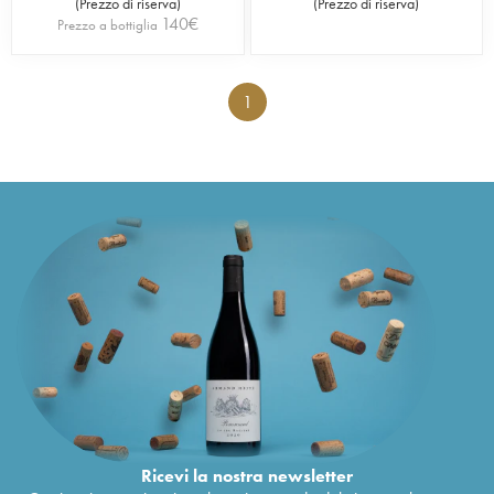
(
Prezzo di riserva
)
(
Prezzo di riserva
)
140
€
Prezzo a bottiglia
1
Ricevi la nostra newsletter