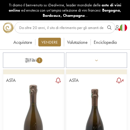
Ti diamo il benvenuto su iDealwine, leader mondiale delle
aste di vini
online
ed enoteca con un'ampia selezione di vini francesi:
Borgogna
,
Bordeaux
,
Champagne
...
Acquistare
Valutazione
Enciclopedia
VENDERE
Filtri
1
ASTA
ASTA
4