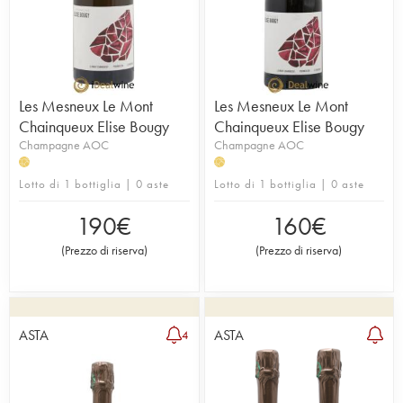
Les Mesneux Le Mont
Les Mesneux Le Mont
Chainqueux Elise Bougy
Chainqueux Elise Bougy
Champagne AOC
Champagne AOC
H
H
Lotto di 1 bottiglia | 0 aste
Lotto di 1 bottiglia | 0 aste
190
€
160
€
(
Prezzo di riserva
)
(
Prezzo di riserva
)
ASTA
ASTA
4