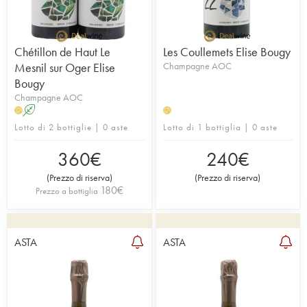
Chétillon de Haut Le
Les Coullemets Elise Bougy
Mesnil sur Oger Elise
Champagne AOC
Bougy
Champagne AOC
A
H
H
Lotto di 2 bottiglie | 0 aste
Lotto di 1 bottiglia | 0 aste
360
€
240
€
(
Prezzo di riserva
)
(
Prezzo di riserva
)
180
€
Prezzo a bottiglia
ASTA
ASTA