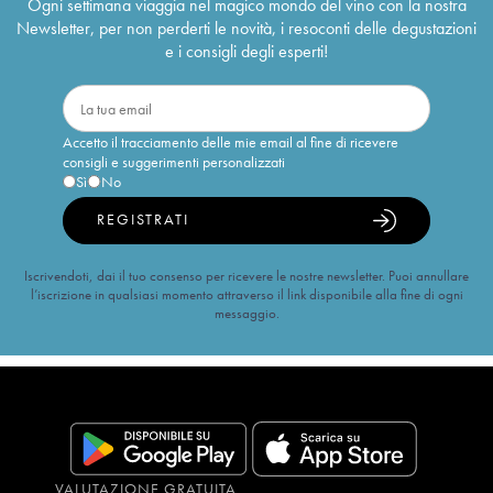
Ogni settimana viaggia nel magico mondo del vino con la nostra
Newsletter, per non perderti le novità, i resoconti delle degustazioni
e i consigli degli esperti!
Accetto il tracciamento delle mie email al fine di ricevere
consigli e suggerimenti personalizzati
Sì
No
REGISTRATI
Iscrivendoti, dai il tuo consenso per ricevere le nostre newsletter. Puoi annullare
l’iscrizione in qualsiasi momento attraverso il link disponibile alla fine di ogni
messaggio.
VALUTAZIONE GRATUITA