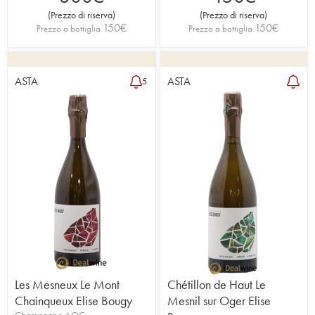
(
Prezzo di riserva
)
(
Prezzo di riserva
)
150
€
150
€
Prezzo a bottiglia
Prezzo a bottiglia
ASTA
ASTA
5
Les Mesneux Le Mont
Chétillon de Haut Le
Chainqueux Elise Bougy
Mesnil sur Oger Elise