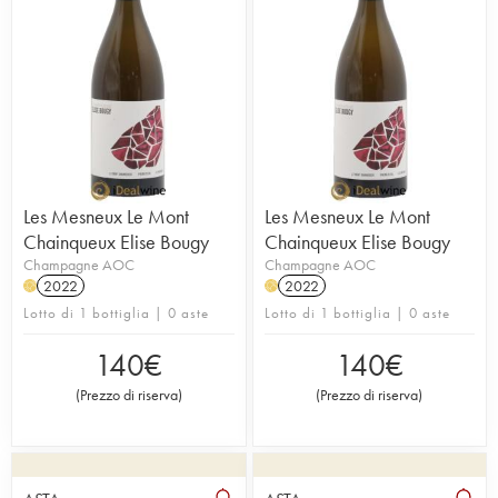
Les Mesneux Le Mont
Les Mesneux Le Mont
Chainqueux Elise Bougy
Chainqueux Elise Bougy
Champagne AOC
Champagne AOC
2022
2022
H
H
Lotto di 1 bottiglia | 0 aste
Lotto di 1 bottiglia | 0 aste
140
€
140
€
(
Prezzo di riserva
)
(
Prezzo di riserva
)