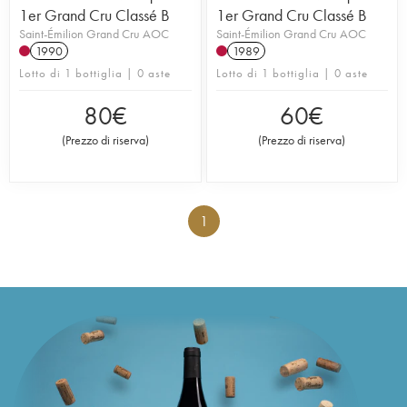
1er Grand Cru Classé B
1er Grand Cru Classé B
Saint-Émilion Grand Cru AOC
Saint-Émilion Grand Cru AOC
1990
1989
Lotto di 1 bottiglia | 0 aste
Lotto di 1 bottiglia | 0 aste
80
€
60
€
(
Prezzo di riserva
)
(
Prezzo di riserva
)
1