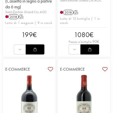
(Cassetta in legno a partire
Saint-Émilion Grand Cru AOC
da 6 mg)
Saint-Émilion Grand Cru AOC
2018
T
2018
T
Lotto di 12 bottiglie | 1 in
Lotto di 1 magnum | 9 in stock
stock
199
€
1080
€
90
€
Prezzo a bottiglia
E-COMMERCE
E-COMMERCE