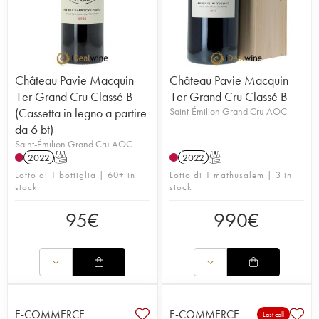
Château Pavie Macquin
Château Pavie Macquin
1er Grand Cru Classé B
1er Grand Cru Classé B
(Cassetta in legno a partire
Saint-Émilion Grand Cru AOC
da 6 bt)
Saint-Émilion Grand Cru AOC
2022
T
2022
T
Lotto di 1 bottiglia | 60+ in
Lotto di 1 mathusalem | 3 in
stock
stock
95
€
990
€
E-COMMERCE
E-COMMERCE
Last call