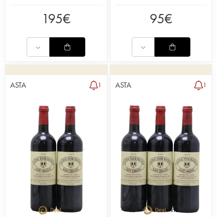
195
€
95
€
ASTA
ASTA
1
1