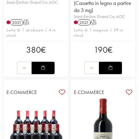
Saint-Émilion Grand Cru AOC
(Cassetta in legno a partire
da 3 mg)
Saint-Émilion Grand Cru AOC
2021
T
2021
T
Lotto di 1 jéroboam | 4 in
Lotto di 1 magnum | 39 in
stock
stock
380
€
190
€
E-COMMERCE
E-COMMERCE