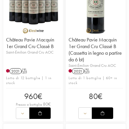
Château Pavie Macquin
Château Pavie Macquin
1er Grand Cru Classé B
1er Grand Cru Classé B
Saint-Émilion Grand Cru AOC
(Cassetta in legno a partire
da 6 bt)
Saint-Émilion Grand Cru AOC
2021
T
2021
T
Lotto di 12 bottiglie | 1 in
Lotto di 1 bottiglia | 60+ in
stock
stock
960
€
80
€
80
€
Prezzo a bottiglia