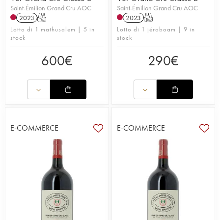
Saint-Émilion Grand Cru AOC
Saint-Émilion Grand Cru AOC
2023
T
2023
T
Lotto di 1 mathusalem | 5 in
Lotto di 1 jéroboam | 9 in
stock
stock
600
€
290
€
E-COMMERCE
E-COMMERCE