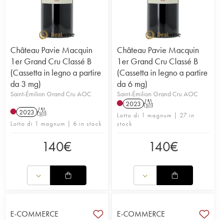
Château Pavie Macquin
Château Pavie Macquin
1er Grand Cru Classé B
1er Grand Cru Classé B
(Cassetta in legno a partire
(Cassetta in legno a partire
da 3 mg)
da 6 mg)
Saint-Émilion Grand Cru AOC
Saint-Émilion Grand Cru AOC
2023
T
2023
T
Lotto di 1 magnum | 27 in
Lotto di 1 magnum | 6 in stock
stock
140
€
140
€
E-COMMERCE
E-COMMERCE