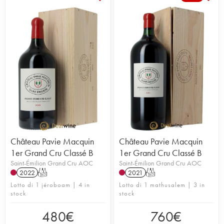
Château Pavie Macquin
Château Pavie Macquin
1er Grand Cru Classé B
1er Grand Cru Classé B
Saint-Émilion Grand Cru AOC
Saint-Émilion Grand Cru AOC
2022
T
2021
T
Lotto di 1 jéroboam | 4 in
Lotto di 1 mathusalem | 3 in
stock
stock
480
€
760
€