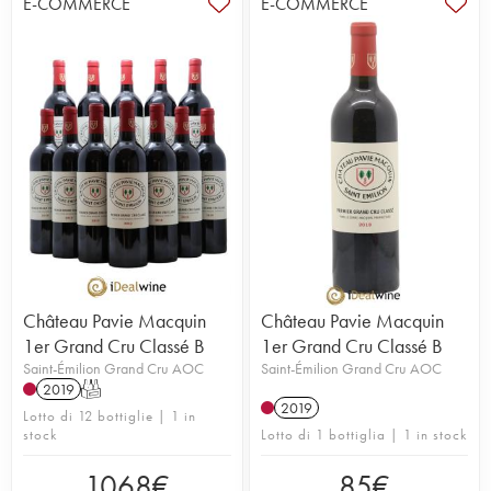
E-COMMERCE
E-COMMERCE
Château Pavie Macquin
Château Pavie Macquin
1er Grand Cru Classé B
1er Grand Cru Classé B
Saint-Émilion Grand Cru AOC
Saint-Émilion Grand Cru AOC
2019
T
2019
Lotto di 12 bottiglie | 1 in
stock
Lotto di 1 bottiglia | 1 in stock
1068
€
85
€