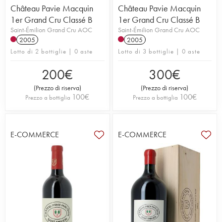
Château Pavie Macquin
Château Pavie Macquin
1er Grand Cru Classé B
1er Grand Cru Classé B
Saint-Émilion Grand Cru AOC
Saint-Émilion Grand Cru AOC
2005
2005
Lotto di 2 bottiglie | 0 aste
Lotto di 3 bottiglie | 0 aste
200
€
300
€
(
Prezzo di riserva
)
(
Prezzo di riserva
)
100
€
100
€
Prezzo a bottiglia
Prezzo a bottiglia
E-COMMERCE
E-COMMERCE