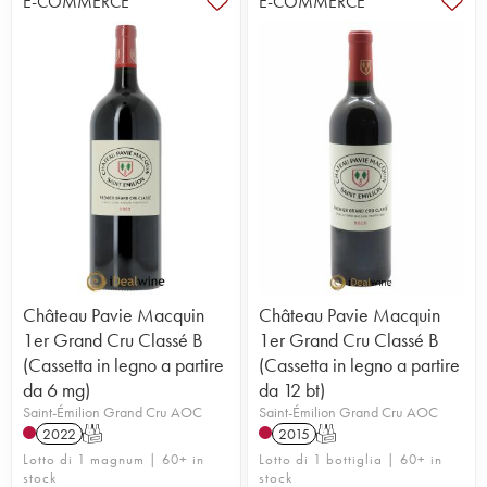
E-COMMERCE
E-COMMERCE
Château Pavie Macquin
Château Pavie Macquin
1er Grand Cru Classé B
1er Grand Cru Classé B
(Cassetta in legno a partire
(Cassetta in legno a partire
da 6 mg)
da 12 bt)
Saint-Émilion Grand Cru AOC
Saint-Émilion Grand Cru AOC
2022
T
2015
T
Lotto di 1 magnum | 60+ in
Lotto di 1 bottiglia | 60+ in
stock
stock