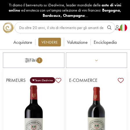
Ti diamo il benvenuto su iDealwine, leader mondiale delle
aste di vini
online
ed enoteca con un'ampia selezione di vini francesi:
Borgogna
,
Bordeaux
,
Champagne
...
Acquistare
Valutazione
Enciclopedia
VENDERE
Filtri
1
PRIMEURS
E-COMMERCE
❤ Team iDealwine