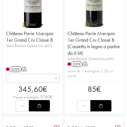
Château Pavie Macquin
Château Pavie Macquin
1er Grand Cru Classé B
1er Grand Cru Classé B
Saint-Émilion Grand Cru AOC
(Cassetta in legno a partire
da 6 bt)
Saint-Émilion Grand Cru AOC
2019
T
2025
T
Lotto di 1 bottiglia | 22 in
stock
345,60
€
85
€
57,60
€
Prezzo a bottiglia