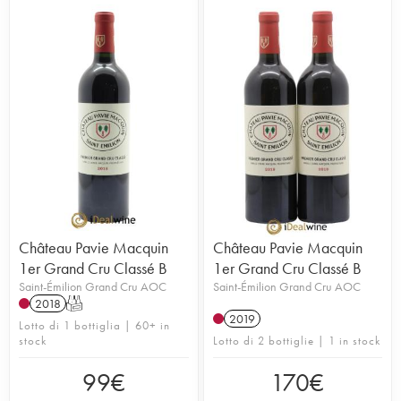
Château Pavie Macquin
Château Pavie Macquin
1er Grand Cru Classé B
1er Grand Cru Classé B
Saint-Émilion Grand Cru AOC
Saint-Émilion Grand Cru AOC
2018
T
2019
Lotto di 1 bottiglia | 60+ in
stock
Lotto di 2 bottiglie | 1 in stock
99
€
170
€