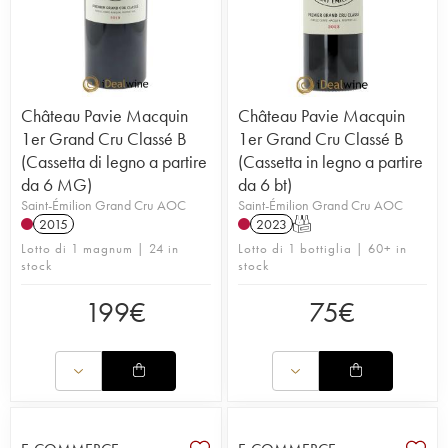
Château Pavie Macquin
Château Pavie Macquin
1er Grand Cru Classé B
1er Grand Cru Classé B
(Cassetta di legno a partire
(Cassetta in legno a partire
da 6 MG)
da 6 bt)
Saint-Émilion Grand Cru AOC
Saint-Émilion Grand Cru AOC
2015
2023
T
Lotto di 1 magnum | 24 in
Lotto di 1 bottiglia | 60+ in
stock
stock
199
€
75
€