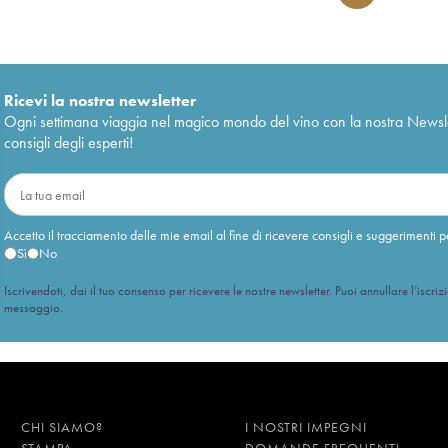
Ricevi la nostra newsletter
Ogni settimana viaggia nel magico mondo del vino con la nostra Newslette
consigli degli esperti!
Accetto il tracciamento delle mie email al fine di ricevere consigli e suggerimenti p
Sì
No
Iscrivendoti, dai il tuo consenso per ricevere le nostre newsletter. Puoi annullare l’iscriz
messaggio.
CHI SIAMO?
I NOSTRI IMPEGNI