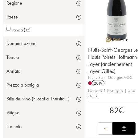
Regione
Paese
Francia (12)
Denominazione
Nuits-Saint-Georges Le
Hauts Poirets Hoffmann
Tenuta
Jayer (anciennement
Jayer-Gilles)
Annata
Nuits-Saint-Georges AOC
2019
Prezzo a bottiglia
Lotto di 1 bottiglia | 4 in
stock
Stile del vino (Filosofia, Intesità...)
82
€
Vitigno
Formato