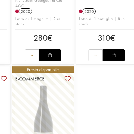
Nuits-Saint-Georges 1er Cru
AOC
2020
2020
Lotto di 1 magnum | 2 in
Lotto di 1 bottiglia | 8 in
stock
stock
280
€
310
€
Presto disponibile
E-COMMERCE