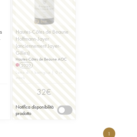
s
Hautes-Côtes de Beaune
-
Hoffmann-Jayer
(anciennement Jayer-
Gilles)
Hautes-Côtes de Beaune AOC
2020
Lotto di 1 bottiglia | 0 in
stock
32
€
Notifica disponibilità
prodotto
1