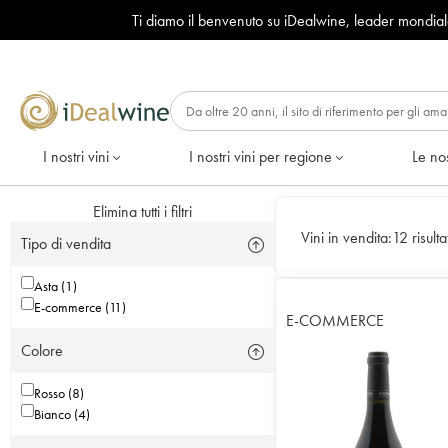
Ti diamo il benvenuto su iDealwine, leader mondia
I nostri vini
I nostri vini per regione
Le nos
Elimina tutti i filtri
Vini in vendita:
12 risultat
Tipo di vendita
Asta (1)
E-commerce (11)
E-COMMERCE
Colore
Rosso (8)
Bianco (4)