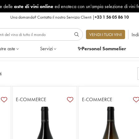
le delle
aste di vini online
ed enoteca con un'ampia selezione di vini f
Una domanda?
Contatta il nostro Servizio Clienti
|
+33 1 56 05 86 10
Ind
VENDI I TUOI VINI
tre aste
Servizi
✨Personal Sommelier
i
E-COMMERCE
E-COMMERCE