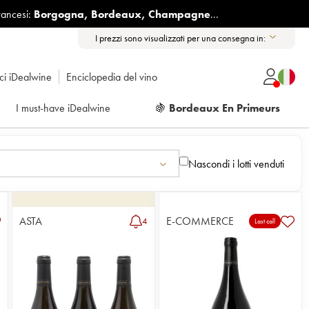
rancesi:
Borgogna
,
Bordeaux
,
Champagne
...
I prezzi sono visualizzati per una consegna in:
ici iDealwine
Enciclopedia del vino
I must-have iDealwine
🍇
Bordeaux En Primeurs
Nascondi i lotti venduti
ASTA
E-COMMERCE
4
Last call