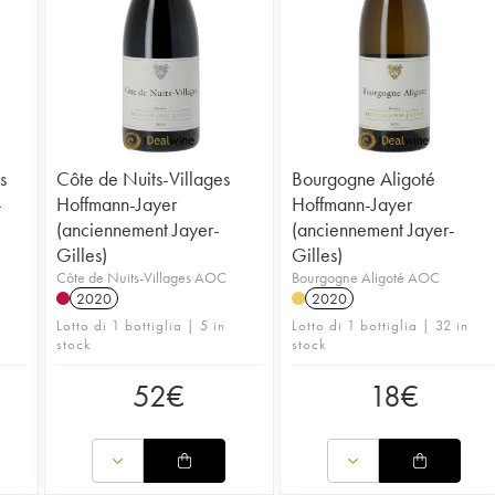
s
Côte de Nuits-Villages
Bourgogne Aligoté
-
Hoffmann-Jayer
Hoffmann-Jayer
(anciennement Jayer-
(anciennement Jayer-
Gilles)
Gilles)
Côte de Nuits-Villages AOC
Bourgogne Aligoté AOC
2020
2020
Lotto di 1 bottiglia | 5 in
Lotto di 1 bottiglia | 32 in
stock
stock
52
€
18
€