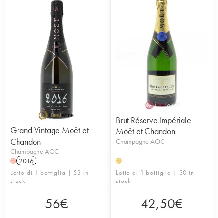
Brut Réserve Impériale
Grand Vintage Moët et
Moët et Chandon
Chandon
Champagne AOC
Champagne AOC
2016
H
H
Lotto di 1 bottiglia | 53 in
Lotto di 1 bottiglia | 30 in
stock
stock
56
€
42,50
€