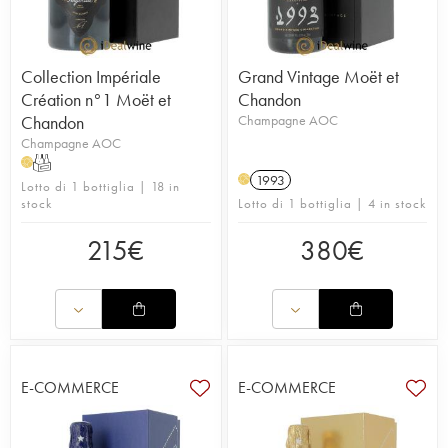
Collection Impériale
Grand Vintage Moët et
Création n°1 Moët et
Chandon
Chandon
Champagne AOC
Champagne AOC
T
H
1993
H
Lotto di 1 bottiglia | 18 in
stock
Lotto di 1 bottiglia | 4 in stock
215
€
380
€
E-COMMERCE
E-COMMERCE