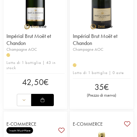
Impérial Brut Moët et
Impérial Brut Moët et
Chandon
Chandon
Champagne AOC
Champagne AOC
H
Lotto di 1 bottiglia | 43 in
H
stock
Lotto di 1 bottiglia | 0 aste
42,50
€
35
€
(
Prezzo di riserva
)
E-COMMERCE
E-COMMERCE
I nostri Must-Have