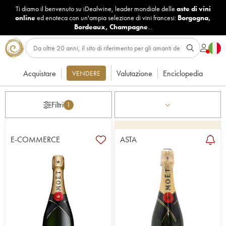
Ti diamo il benvenuto su iDealwine, leader mondiale delle
aste di vini
online
ed enoteca con un'ampia selezione di vini francesi:
Borgogna
,
Bordeaux
,
Champagne
...
Acquistare
Valutazione
Enciclopedia
VENDERE
Filtri
1
E-COMMERCE
ASTA