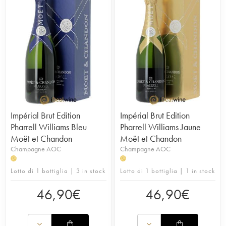
Impérial Brut Edition
Impérial Brut Edition
Pharrell Williams Bleu
Pharrell Williams Jaune
Moët et Chandon
Moët et Chandon
Champagne AOC
Champagne AOC
H
H
Lotto di 1 bottiglia | 3 in stock
Lotto di 1 bottiglia | 1 in stock
46,90
€
46,90
€