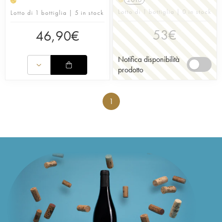
H
Lotto di 1 bottiglia | 0 in stock
Lotto di 1 bottiglia | 5 in stock
53
€
46,90
€
Notifica disponibilità
prodotto
1