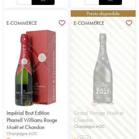
Presto disponibile
E-COMMERCE
E-COMMERCE
Impérial Brut Edition
Grand Vintage Moët et
Pharrell Williams Rouge
Chandon
Moët et Chandon
Champagne AOC
Champagne AOC
2016
H