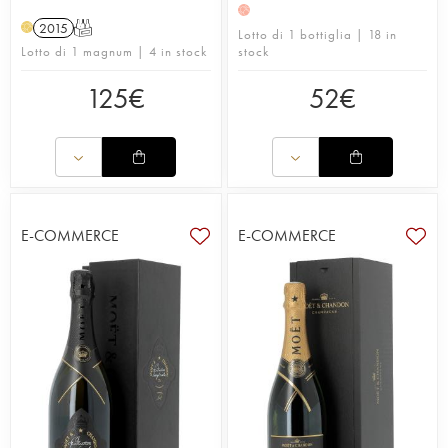
H
2015
T
H
Lotto di 1 bottiglia | 18 in
Lotto di 1 magnum | 4 in stock
stock
125
€
52
€
E-COMMERCE
E-COMMERCE