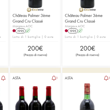
Château Palmer 3ème
Château Palmer 3ème
Grand Cru Classé
Grand Cru Classé
Margaux AOC
Margaux AOC
1995
A
1995
A
e
Lotto di 1 bottiglia | 0 aste
Lotto di 1 bottiglia | 0 aste
200
€
200
€
(
Prezzo di riserva
)
(
Prezzo di riserva
)
ASTA
ASTA
1