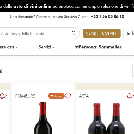
le delle
aste di vini online
ed enoteca con un'ampia selezione di vini f
Una domanda?
Contatta il nostro Servizio Clienti
|
+33 1 56 05 86 10
Ind
VENDI I TUOI VINI
tre aste
Servizi
✨Personal Sommelier
ti
PRIMEURS
ASTA
2
❤ Stampa