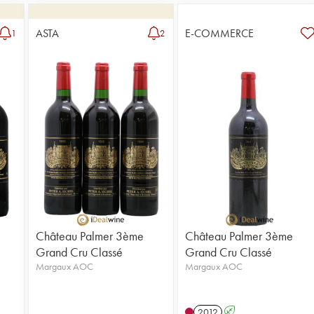
ASTA
E-COMMERCE
1
2
Château Palmer 3ème
Château Palmer 3ème
Grand Cru Classé
Grand Cru Classé
Margaux AOC
Margaux AOC
2012
A