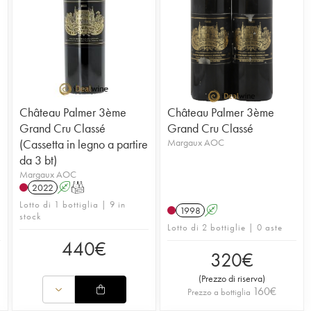
Château Palmer 3ème
Château Palmer 3ème
Grand Cru Classé
Grand Cru Classé
(Cassetta in legno a partire
Margaux AOC
da 3 bt)
Margaux AOC
2022
A
T
Lotto di 1 bottiglia | 9 in
1998
A
stock
Lotto di 2 bottiglie | 0 aste
440
€
320
€
(
Prezzo di riserva
)
160
€
Prezzo a bottiglia