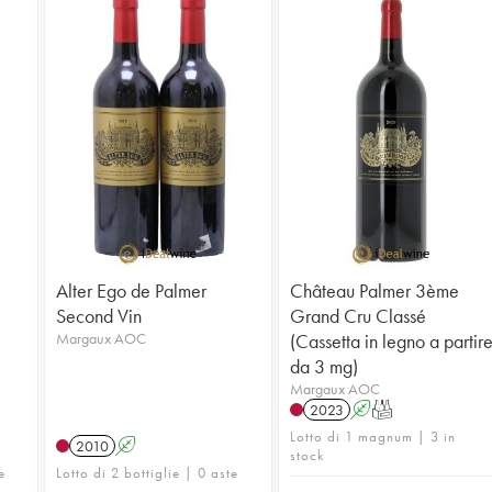
Alter Ego de Palmer
Château Palmer 3ème
Second Vin
Grand Cru Classé
Margaux AOC
(Cassetta in legno a partir
da 3 mg)
Margaux AOC
2023
A
T
Lotto di 1 magnum | 3 in
2010
A
stock
e
Lotto di 2 bottiglie | 0 aste