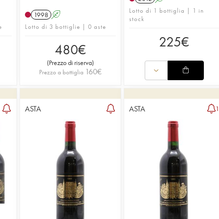
Lotto di 1 bottiglia | 1 in
1998
A
stock
e
Lotto di 3 bottiglie | 0 aste
225
€
480
€
(
Prezzo di riserva
)
160
€
Prezzo a bottiglia
ASTA
ASTA