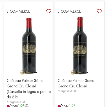
E-COMMERCE
E-COMMERCE
Château Palmer 3ème
Château Palmer 3ème
Grand Cru Classé
Grand Cru Classé
(Cassetta in legno a partire
Margaux AOC
da 6 bt)
Margaux AOC
2019
A
T
2014
A