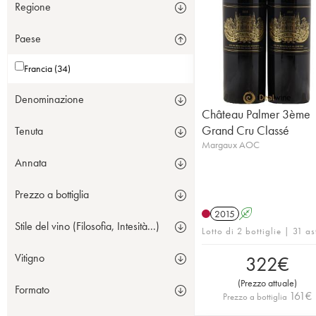
Regione
Paese
Francia (34)
Denominazione
Château Palmer 3ème
Grand Cru Classé
Tenuta
Margaux AOC
Annata
Prezzo a bottiglia
2015
A
Stile del vino (Filosofia, Intesità...)
Lotto di 2 bottiglie | 31 as
Vitigno
322
€
(
Prezzo attuale
)
Formato
161
€
Prezzo a bottiglia