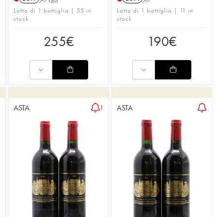
Lotto di 1 bottiglia | 55 in
Lotto di 1 bottiglia | 11 in
stock
stock
255
€
190
€
ASTA
ASTA
1
1