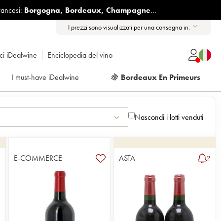
rancesi:
Borgogna
,
Bordeaux
,
Champagne
...
I prezzi sono visualizzati per una consegna in:
ici iDealwine
Enciclopedia del vino
I must-have iDealwine
🍇
Bordeaux En Primeurs
Nascondi i lotti venduti
E-COMMERCE
ASTA
2
2