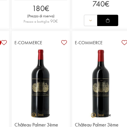
740
€
180
€
(
Prezzo di riserva
)
90
€
Prezzo a bottiglia
E-COMMERCE
E-COMMERCE
Château Palmer 3ème
Château Palmer 3ème