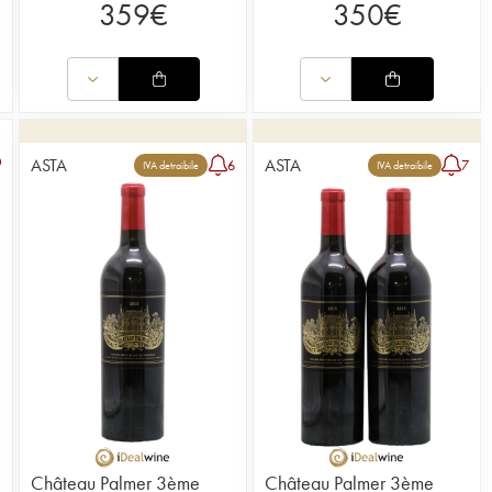
359
€
350
€
ASTA
ASTA
6
7
IVA detraibile
IVA detraibile
Château Palmer 3ème
Château Palmer 3ème