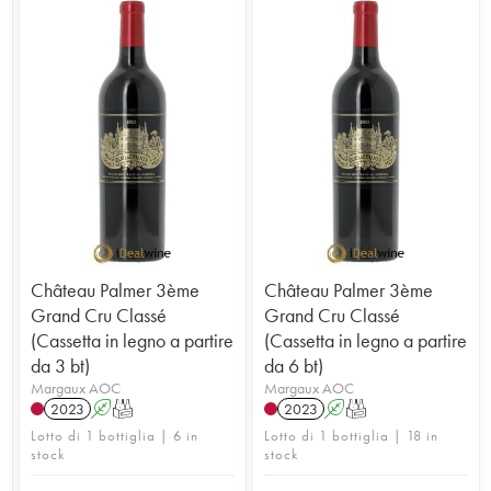
Château Palmer 3ème
Château Palmer 3ème
Grand Cru Classé
Grand Cru Classé
e
(Cassetta in legno a partire
(Cassetta in legno a partire
da 3 bt)
da 6 bt)
Margaux AOC
Margaux AOC
2023
A
T
2023
A
T
Lotto di 1 bottiglia | 6 in
Lotto di 1 bottiglia | 18 in
stock
stock