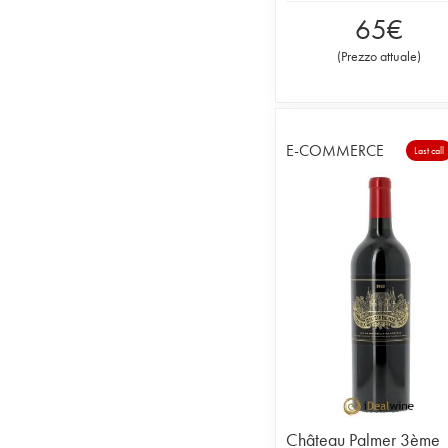
65
€
(
Prezzo attuale
)
E-COMMERCE
Last call
Château Palmer 3ème