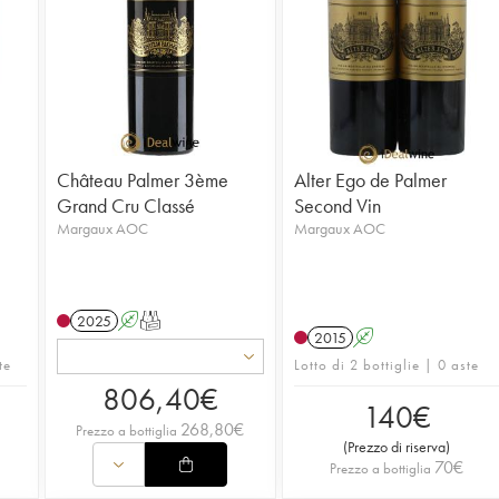
Château Palmer 3ème
Alter Ego de Palmer
Grand Cru Classé
Second Vin
Margaux AOC
Margaux AOC
2025
A
T
2015
A
te
Lotto di 2 bottiglie | 0 aste
806,40
€
140
€
268,80
€
Prezzo a bottiglia
(
Prezzo di riserva
)
70
€
Prezzo a bottiglia