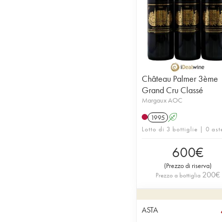
Château Palmer 3ème
Grand Cru Classé
Margaux AOC
1995
A
Lotto di 3 bottiglie | 0 ast
600
€
(
Prezzo di riserva
)
200
€
Prezzo a bottiglia
ASTA