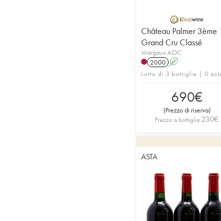
Château Palmer 3ème
Grand Cru Classé
Margaux AOC
2000
A
Lotto di 3 bottiglie | 0 ast
690
€
(
Prezzo di riserva
)
230
€
Prezzo a bottiglia
ASTA