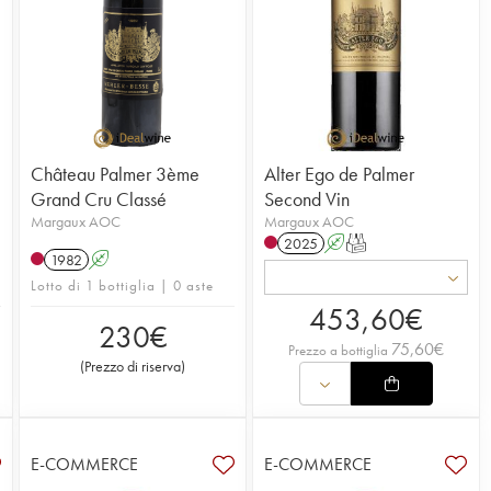
Château Palmer 3ème
Alter Ego de Palmer
Grand Cru Classé
Second Vin
Margaux AOC
Margaux AOC
2025
A
T
1982
A
Lotto di 1 bottiglia | 0 aste
453,60
€
230
€
75,60
€
Prezzo a bottiglia
(
Prezzo di riserva
)
E-COMMERCE
E-COMMERCE