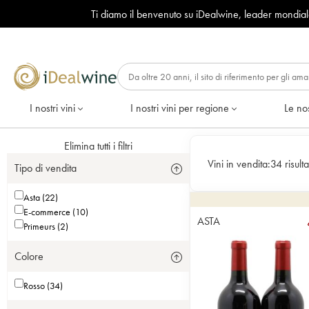
Ti diamo il benvenuto su iDealwine, leader mondia
I nostri vini
I nostri vini per regione
Le nos
Elimina tutti i filtri
Vini in vendita:
34 risulta
Tipo di vendita
Asta (22)
E-commerce (10)
ASTA
Primeurs (2)
Colore
Rosso (34)