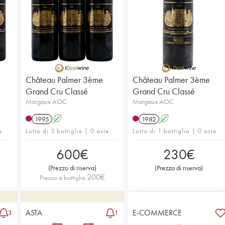
Château Palmer 3ème
Château Palmer 3ème
Grand Cru Classé
Grand Cru Classé
Margaux AOC
Margaux AOC
1995
A
1982
A
e
Lotto di 3 bottiglie | 0 aste
Lotto di 1 bottiglia | 0 aste
600
€
230
€
(
Prezzo di riserva
)
(
Prezzo di riserva
)
200
€
Prezzo a bottiglia
ASTA
E-COMMERCE
3
1