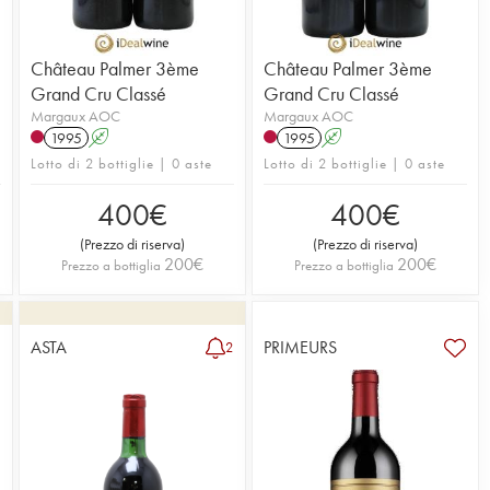
Château Palmer 3ème
Château Palmer 3ème
Grand Cru Classé
Grand Cru Classé
Margaux AOC
Margaux AOC
1995
A
1995
A
Lotto di 2 bottiglie | 0 aste
Lotto di 2 bottiglie | 0 aste
400
€
400
€
(
Prezzo di riserva
)
(
Prezzo di riserva
)
200
€
200
€
Prezzo a bottiglia
Prezzo a bottiglia
ASTA
PRIMEURS
1
2