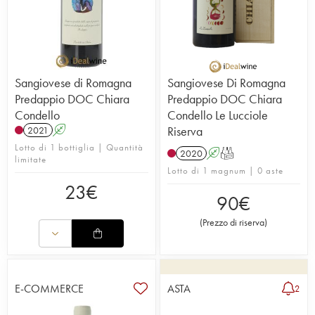
Sangiovese di Romagna
Sangiovese Di Romagna
Predappio DOC Chiara
Predappio DOC Chiara
Condello
Condello Le Lucciole
Riserva
2021
A
Lotto di 1 bottiglia | Quantità
2020
A
T
limitate
Lotto di 1 magnum | 0 aste
23
€
90
€
(
Prezzo di riserva
)
E-COMMERCE
ASTA
2