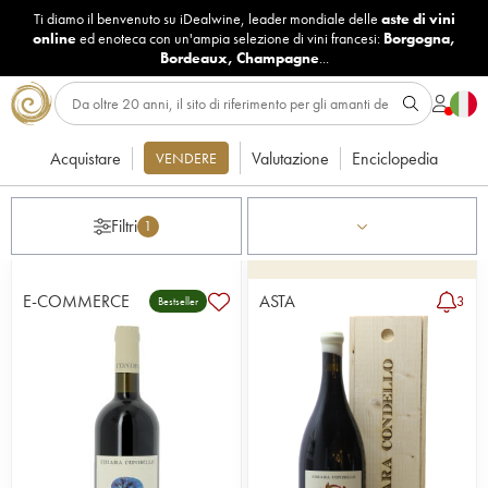
Ti diamo il benvenuto su iDealwine, leader mondiale delle
aste di vini
online
ed enoteca con un'ampia selezione di vini francesi:
Borgogna
,
Bordeaux
,
Champagne
...
Acquistare
Valutazione
Enciclopedia
VENDERE
Filtri
1
E-COMMERCE
ASTA
3
Bestseller