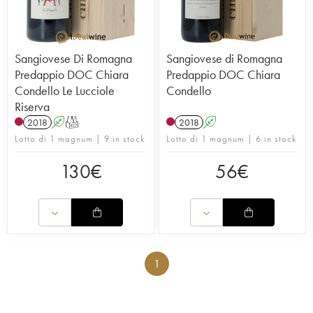
Sangiovese Di Romagna
Sangiovese di Romagna
Predappio DOC Chiara
Predappio DOC Chiara
Condello Le Lucciole
Condello
Riserva
2018
A
T
2018
A
Lotto di 1 magnum | 9 in stock
Lotto di 1 magnum | 6 in stock
130
€
56
€
1