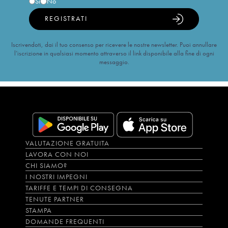
Sì
No
REGISTRATI
Iscrivendoti, dai il tuo consenso per ricevere le nostre newsletter. Puoi annullare
l’iscrizione in qualsiasi momento attraverso il link disponibile alla fine di ogni
messaggio.
VALUTAZIONE GRATUITA
LAVORA CON NOI
CHI SIAMO?
I NOSTRI IMPEGNI
TARIFFE E TEMPI DI CONSEGNA
TENUTE PARTNER
STAMPA
DOMANDE FREQUENTI