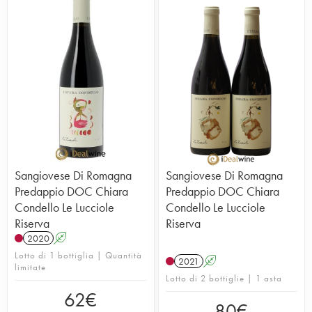
Sangiovese Di Romagna
Sangiovese Di Romagna
Predappio DOC Chiara
Predappio DOC Chiara
Condello Le Lucciole
Condello Le Lucciole
Riserva
Riserva
2020
A
Lotto di 1 bottiglia | Quantità
2021
A
limitate
Lotto di 2 bottiglie | 1 asta
62
€
80
€