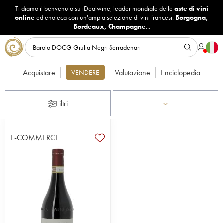
Ti diamo il benvenuto su iDealwine, leader mondiale delle
aste di vini
online
ed enoteca con un'ampia selezione di vini francesi:
Borgogna
,
Bordeaux
,
Champagne
...
Acquistare
Valutazione
Enciclopedia
VENDERE
Filtri
E-COMMERCE