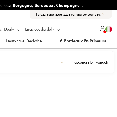
rancesi:
Borgogna
,
Bordeaux
,
Champagne
...
I prezzi sono visualizzati per una consegna in:
ici iDealwine
Enciclopedia del vino
I must-have iDealwine
🍇
Bordeaux En Primeurs
Nascondi i lotti venduti