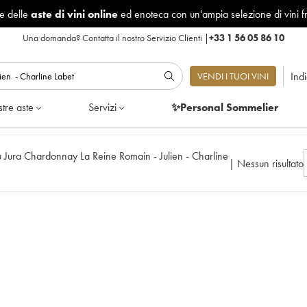
le delle
aste di vini online
ed enoteca con un'ampia selezione di vini f
Una domanda?
Contatta il nostro Servizio Clienti
|
+33 1 56 05 86 10
Ind
VENDI I TUOI VINI
tre aste
Servizi
✨Personal Sommelier
Jura Chardonnay La Reine Romain - Julien - Charline
|
Nessun risultato