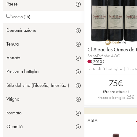
Paese
Francia (18)
Denominazione
Tenuta
Château les Ormes de 
Saint-Estèphe AOC
Annata
2010
Lotto di 3 bottiglie | 1 ast
Prezzo a bottiglia
75
€
Stile del vino (Filosofia, Intesità...)
(
Prezzo attuale
)
25
€
Prezzo a bottiglia
Vitigno
Formato
ASTA
Quantità