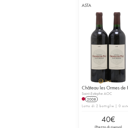
ASTA
Château les Ormes de 
Saint-Estèphe AOC
2008
Lotto di 2 bottiglie | 0 ast
40
€
(
Prezzo di riserva
)