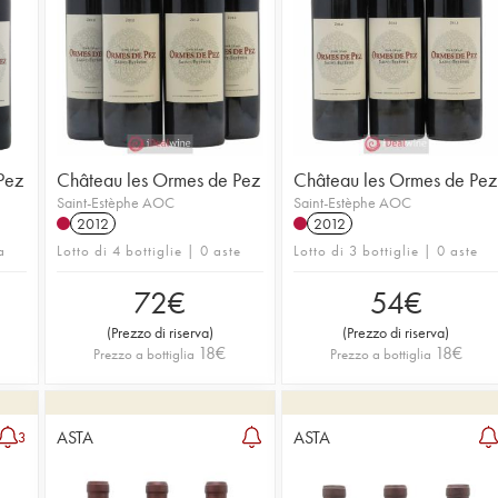
Pez
Château les Ormes de Pez
Château les Ormes de Pez
Saint-Estèphe AOC
Saint-Estèphe AOC
2012
2012
a
Lotto di 4 bottiglie | 0 aste
Lotto di 3 bottiglie | 0 aste
72
€
54
€
(
Prezzo di riserva
)
(
Prezzo di riserva
)
18
€
18
€
Prezzo a bottiglia
Prezzo a bottiglia
ASTA
ASTA
3