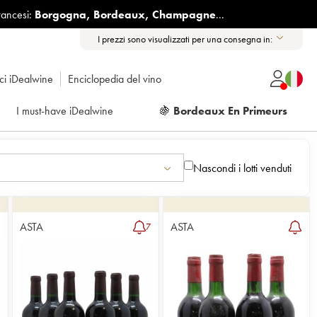
rancesi:
Borgogna
,
Bordeaux
,
Champagne
...
I prezzi sono visualizzati per una consegna in:
ici iDealwine
Enciclopedia del vino
I must-have iDealwine
🍇
Bordeaux En Primeurs
Nascondi i lotti venduti
ASTA
ASTA
7