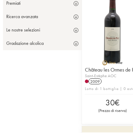
Premiati
Ricerca avanzata
Le nostre selezioni
Gradazione alcolica
Château les Ormes de 
Saint-Estèphe AOC
2009
Lotto di 1 bottiglia | 0 ast
30
€
(
Prezzo di riserva
)