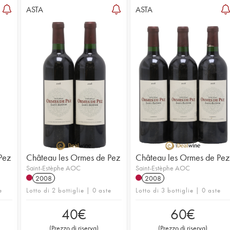
ASTA
ASTA
Pez
Château les Ormes de Pez
Château les Ormes de Pez
Saint-Estèphe AOC
Saint-Estèphe AOC
2008
2008
e
Lotto di 2 bottiglie | 0 aste
Lotto di 3 bottiglie | 0 aste
40
€
60
€
(
Prezzo di riserva
)
(
Prezzo di riserva
)