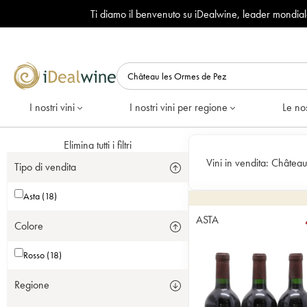
Ti diamo il benvenuto su iDealwine, leader mondia
I nostri vini
I nostri vini per regione
Le nos
Elimina tutti i filtri
Vini in vendita:
Château
Tipo di vendita
Asta (18)
ASTA
Colore
Rosso (18)
Regione