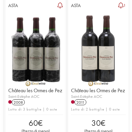
ASTA
ASTA
1
Château les Ormes de Pez
Château les Ormes de Pez
Saint-Estèphe AOC
Saint-Estèphe AOC
2008
2011
Lotto di 3 bottiglie | 0 aste
Lotto di 2 bottiglie | 0 aste
60
€
30
€
(
Prezzo di riserva
)
(
Prezzo di riserva
)