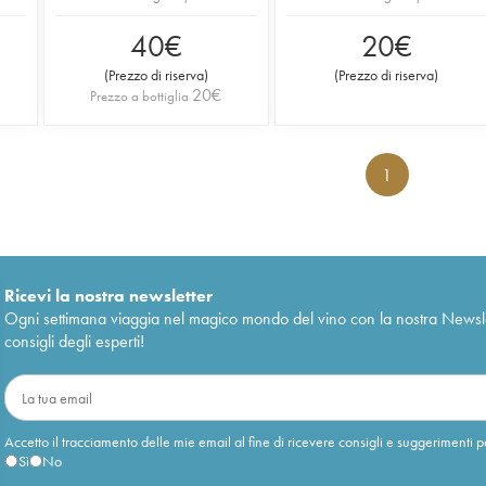
40
€
20
€
(
Prezzo di riserva
)
(
Prezzo di riserva
)
20
€
Prezzo a bottiglia
1
Ricevi la nostra newsletter
Ogni settimana viaggia nel magico mondo del vino con la nostra Newslette
consigli degli esperti!
Accetto il tracciamento delle mie email al fine di ricevere consigli e suggerimenti p
Sì
No