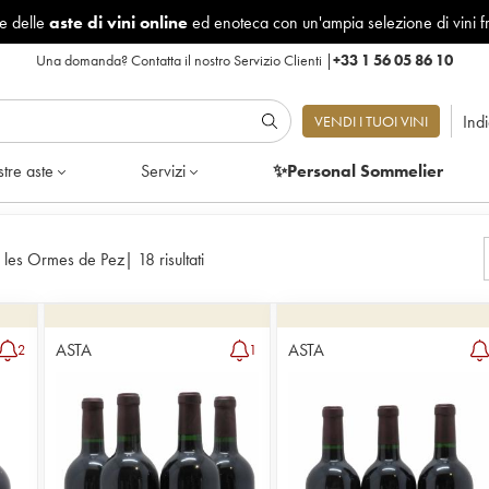
le delle
aste di vini online
ed enoteca con un'ampia selezione di vini f
Una domanda?
Contatta il nostro Servizio Clienti
|
+33 1 56 05 86 10
Ind
VENDI I TUOI VINI
tre aste
Servizi
✨Personal Sommelier
 les Ormes de Pez
|
18 risultati
ASTA
ASTA
2
1