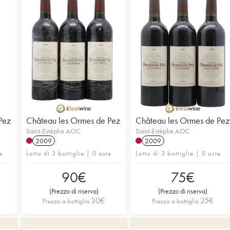
Pez
Château les Ormes de Pez
Château les Ormes de Pez
Saint-Estèphe AOC
Saint-Estèphe AOC
2009
2009
e
Lotto di 3 bottiglie | 0 aste
Lotto di 3 bottiglie | 0 aste
90
€
75
€
(
Prezzo di riserva
)
(
Prezzo di riserva
)
30
€
25
€
Prezzo a bottiglia
Prezzo a bottiglia