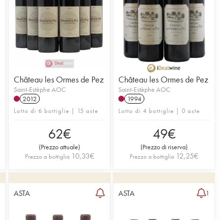
Château les Ormes de Pez
Château les Ormes de Pez
Saint-Estèphe AOC
Saint-Estèphe AOC
2012
1994
Lotto di 6 bottiglie | 15 aste
Lotto di 4 bottiglie | 0 aste
62
€
49
€
(
Prezzo attuale
)
(
Prezzo di riserva
)
10,33
€
12,25
€
Prezzo a bottiglia
Prezzo a bottiglia
ASTA
ASTA
1