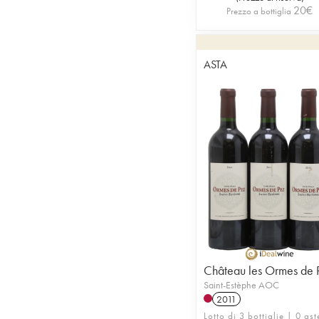
20
€
Prezzo a bottiglia
ASTA
Château les Ormes de 
Saint-Estèphe AOC
2011
Lotto di 3 bottiglie | 0 ast