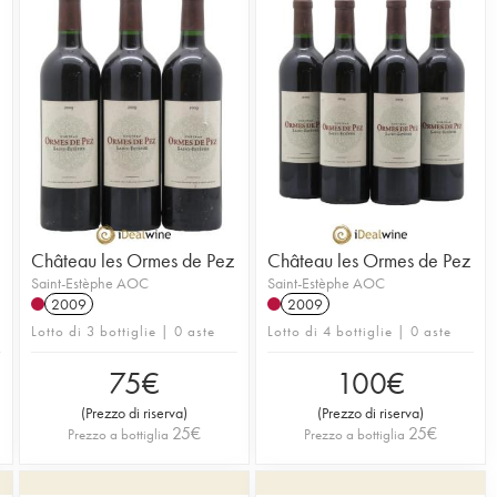
Château les Ormes de Pez
Château les Ormes de Pez
Saint-Estèphe AOC
Saint-Estèphe AOC
2009
2009
Lotto di 3 bottiglie | 0 aste
Lotto di 4 bottiglie | 0 aste
75
€
100
€
(
Prezzo di riserva
)
(
Prezzo di riserva
)
25
€
25
€
Prezzo a bottiglia
Prezzo a bottiglia