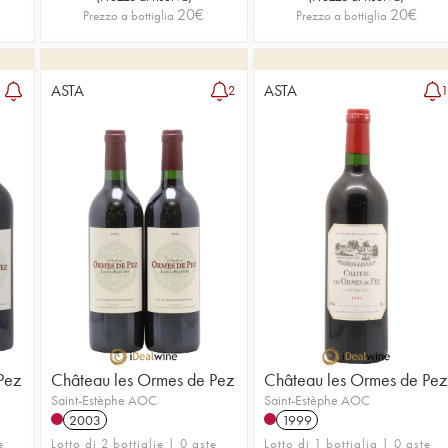
20
€
20
€
Prezzo a bottiglia
Prezzo a bottiglia
ASTA
ASTA
2
Pez
Château les Ormes de Pez
Château les Ormes de Pez
Saint-Estèphe AOC
Saint-Estèphe AOC
2003
1999
e
Lotto di 2 bottiglie | 0 aste
Lotto di 1 bottiglia | 0 aste