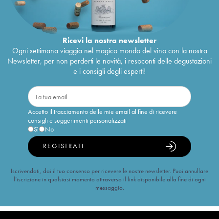
Ricevi la nostra newsletter
Ogni settimana viaggia nel magico mondo del vino con la nostra
Newsletter, per non perderti le novità, i resoconti delle degustazioni
e i consigli degli esperti!
Accetto il tracciamento delle mie email al fine di ricevere
consigli e suggerimenti personalizzati
Sì
No
REGISTRATI
Iscrivendoti, dai il tuo consenso per ricevere le nostre newsletter. Puoi annullare
l’iscrizione in qualsiasi momento attraverso il link disponibile alla fine di ogni
messaggio.