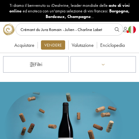
Ti diamo il benvenuto su iDealwine, leader mondiale delle
aste di vini
online
ed enoteca con un'ampia selezione di vini francesi:
Borgogna
,
Bordeaux
,
Champagne
...
Acquistare
Valutazione
Enciclopedia
VENDERE
Filtri