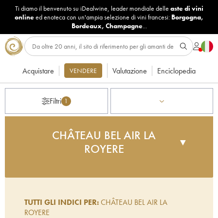
Ti diamo il benvenuto su iDealwine, leader mondiale delle
aste di vini
online
ed enoteca con un'ampia selezione di vini francesi:
Borgogna
,
Bordeaux
,
Champagne
...
Acquistare
Valutazione
Enciclopedia
VENDERE
Filtri
1
CHÂTEAU BEL AIR LA
▼
ROYERE
Situato nel territorio comunale di Cars, su pendii
argillosi e calcarei, Château Bel-Air è un punto di
riferimento della regione di Côtes de Blaye. Xavier
TUTTI GLI INDICI PER:
CHÂTEAU BEL AIR LA
Loriaud, che ha rilevato il vigneto nel 1995,
ROYERE
conferisce ai suoi vini un carattere speciale,