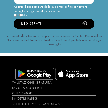
Accetto il tracciamento delle mie email al fine di ricevere
consigli e suggerimenti personalizzati
Sì
No
REGISTRATI
Iscrivendoti, dai il tuo consenso per ricevere le nostre newsletter. Puoi annullare
l’iscrizione in qualsiasi momento attraverso il link disponibile alla fine di ogni
messaggio.
VALUTAZIONE GRATUITA
LAVORA CON NOI
CHI SIAMO?
I NOSTRI IMPEGNI
TARIFFE E TEMPI DI CONSEGNA