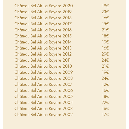
utilizzando quasi il 30% di malbec. Sui 13 ettari di
Château Bel Air La Royere
2020
19
€
proprietà, questo vitigno, unito al merlot, dona al
Château Bel Air La Royere
2019
23
€
vino uno stile particolare.
Château Bel Air La Royere
2018
16
€
Château Bel Air La Royere
2017
15
€
Château Bel Air La Royere
2016
21
€
Château Bel Air La Royere
2015
18
€
Château Bel Air La Royere
2014
19
€
Château Bel Air La Royere
2013
16
€
Château Bel Air La Royere
2012
29
€
Château Bel Air La Royere
2011
24
€
Château Bel Air La Royere
2010
21
€
Château Bel Air La Royere
2009
19
€
Château Bel Air La Royere
2008
24
€
Château Bel Air La Royere
2007
12
€
Château Bel Air La Royere
2006
16
€
Château Bel Air La Royere
2005
18
€
Château Bel Air La Royere
2004
22
€
Château Bel Air La Royere
2003
16
€
Château Bel Air La Royere
2002
17
€
Château Bel Air La Royere
2000
9
€
Château Bel Air La Royere
1998
17
€