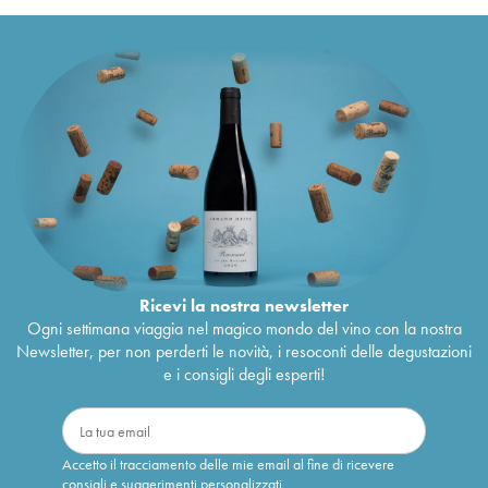
Château d' Archambeau
1987
25
€
Château d' Archambeau
1986
28
€
Château d' Archambeau
1986
32
€
Château d' Archambeau
1985
34
€
Château d' Archambeau
1985
26
€
Château d' Archambeau
1984
49
€
Château d' Archambeau
1984
49
€
Château d' Archambeau
1983
33
€
Château d' Archambeau
1983
30
€
Château d' Archambeau
1982
38
€
Château d' Archambeau
1982
34
€
Château d' Archambeau
1981
33
€
Château d' Archambeau
1981
31
€
Château d' Archambeau
1980
35
€
Ricevi la nostra newsletter
Château d' Archambeau
1980
33
€
Ogni settimana viaggia nel magico mondo del vino con la nostra
Château d' Archambeau
1979
34
€
Newsletter, per non perderti le novità, i resoconti delle degustazioni
Château d' Archambeau
1979
29
€
e i consigli degli esperti!
Château d' Archambeau
1978
40
€
Château d' Archambeau
1978
30
€
Accetto il tracciamento delle mie email al fine di ricevere
consigli e suggerimenti personalizzati