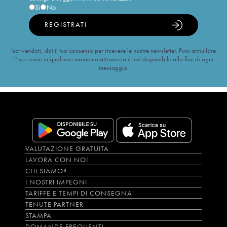
Sì
No
REGISTRATI
Iscrivendoti, dai il tuo consenso per ricevere le nostre newsletter. Puoi annullare
l’iscrizione in qualsiasi momento attraverso il link disponibile alla fine di ogni
messaggio.
VALUTAZIONE GRATUITA
LAVORA CON NOI
CHI SIAMO?
I NOSTRI IMPEGNI
TARIFFE E TEMPI DI CONSEGNA
TENUTE PARTNER
STAMPA
DOMANDE FREQUENTI