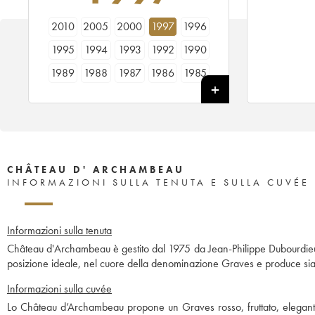
2010
2005
2000
1997
1996
1995
1994
1993
1992
1990
1989
1988
1987
1986
1985
1984
1983
1982
1981
1980
1979
1978
CHÂTEAU D' ARCHAMBEAU
INFORMAZIONI SULLA TENUTA E SULLA CUVÉE
Informazioni sulla tenuta
Château d'Archambeau è gestito dal 1975 da Jean-Philippe Dubourdieu. Si
posizione ideale, nel cuore della denominazione Graves e produce sia 
Informazioni sulla cuvée
Lo Château d’Archambeau propone un Graves rosso, fruttato, elegante 