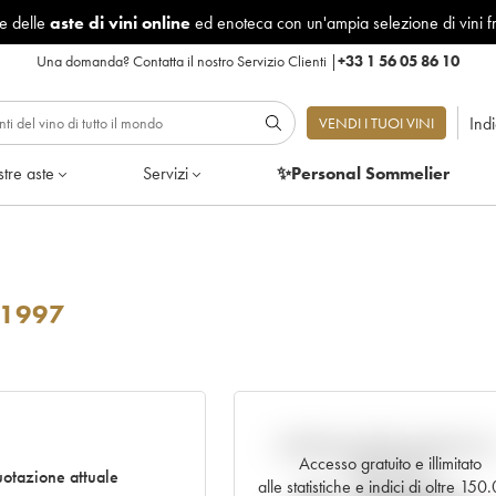
le delle
aste di vini online
ed enoteca con un'ampia selezione di vini f
Una domanda?
Contatta il nostro Servizio Clienti
|
+33 1 56 05 86 10
Ind
VENDI I TUOI VINI
tre aste
Servizi
✨Personal Sommelier
1997
Andamento della quotazione i
Accesso gratuito e illimitato
tempo reale
otazione attuale
alle statistiche e indici di oltre 15