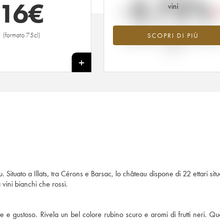
-2.72%
16
€
vini
Tendenza al ribasso per il valore
(formato 75cl)
SCOPRI DI PIÙ
dell'annata 1997 nel 2026 rispetto a
2025
+
tuato a Illats, tra Cérons e Barsac, lo château dispone di 22 ettari situa
vini bianchi che rossi.
e gustoso. Rivela un bel colore rubino scuro e aromi di frutti neri. Qu