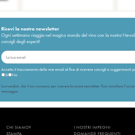
Ricevi la nostra newsletter
Ogni settimana viaggia nel magico mondo del vino con la nostra Newslette
consigli degli esperti!
Accetto il tracciamento delle mie email al fine di ricevere consigli e suggerimenti p
Sì
No
Iscrivendoti, dai il tuo consenso per ricevere le nostre newsletter. Puoi annullare l’iscriz
messaggio.
CHI SIAMO?
I NOSTRI IMPEGNI
STAMPA
DOMANDE FREQUENTI