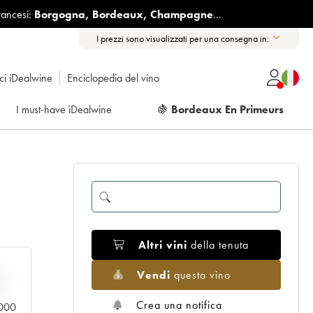
rancesi:
Borgogna
,
Bordeaux
,
Champagne
...
I prezzi sono visualizzati per una consegna in:
ici iDealwine
Enciclopedia del vino
I must-have iDealwine
🍇
Bordeaux En Primeurs
Altri vini
della tenuta
Vendi
questo vino
n
Crea una notifica
0.000