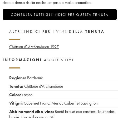
ricco e denso risulta anche corposo e molto aromatico.
CONSULTA TUTTI GLI INDICI PER QUESTA TENUTA
ALTRI INDICI PER I VINI DELLA
TENUTA
Château d' Archambeau
1997
INFORMAZIONI
AGGIUNTIVE
Regione:
Bordeaux
Tenuta:
Château d'Archambeau
Colore:
rosso
Vitigni:
Cabernet Franc
,
Merlot
,
Cabernet Sauvignon
Abbinamenti cibo-vino:
Boeuf braisé aux carottes
,
Tournedos
braisé
,
Carré d agneau rôti