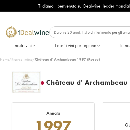
Ti diamo il benvenuto su iDealwine, leader mondia
I nostri vini
I nostri vini per regione
Le nos
Home
/
Ricerca indice
/
Château d' Archambeau 1997 (Rosso)
Château d' Archambeau
Annata
1997
Qu