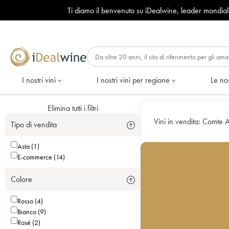
Ti diamo il benvenuto su iDealwine, leader mondia
I nostri vini
I nostri vini per regione
Le nos
Elimina tutti i filtri
Vini in vendita:
Comte A
Tipo di vendita
Asta (1)
E-commerce (14)
Colore
Rosso (4)
Bianco (9)
Rosé (2)