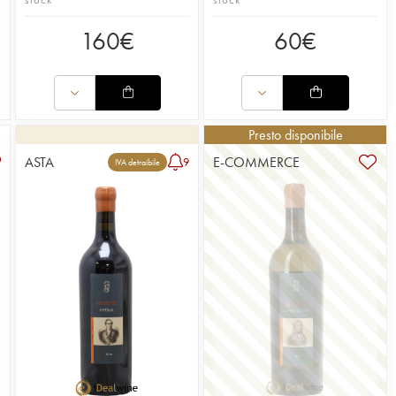
160
€
60
€
Presto disponibile
ASTA
E-COMMERCE
9
IVA detraibile