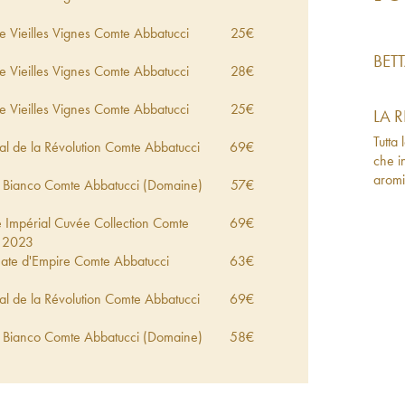
e Vieilles Vignes Comte Abbatucci
25
€
BET
e Vieilles Vignes Comte Abbatucci
28
€
e Vieilles Vignes Comte Abbatucci
25
€
LA 
Tutta
l de la Révolution Comte Abbatucci
69
€
che i
aromi
 Bianco Comte Abbatucci (Domaine)
57
€
e Impérial Cuvée Collection Comte
69
€
2023
mate d'Empire Comte Abbatucci
63
€
l de la Révolution Comte Abbatucci
69
€
 Bianco Comte Abbatucci (Domaine)
58
€
e Vieilles Vignes Comte Abbatucci
30
€