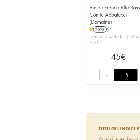
Vin de France Alte Ros
Comte Abbatucci
(Domaine)
2023
A
Lotto di 1 bottiglia | 16 in
stock
45
€
TUTTI GLI INDICI P
Vin de France Faustin