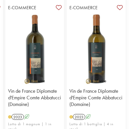
E-COMMERCE
E-COMMERCE
Vin de France Diplomate
Vin de France Diplomate
d'Empire Comte Abbatucci
d'Empire Comte Abbatucci
(Domaine)
(Domaine)
2023
A
2023
A
Lotto di 1 magnum | 1 in
Lotto di 1 bottiglia | 4 in
stock
stock