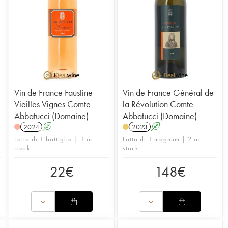
informazioni:
informazioni:
Leggi l’articolo del blog sulla tenuta Comte Abbatucci
Leggi l’articolo del blog sulla tenuta Comte Abbatucci
Vin de France Faustine
Vin de France Général de
Vieilles Vignes Comte
la Révolution Comte
Abbatucci (Domaine)
Abbatucci (Domaine)
2024
A
2023
A
Lotto di 1 bottiglia | 1 in
Lotto di 1 magnum | 2 in
stock
stock
22
€
148
€