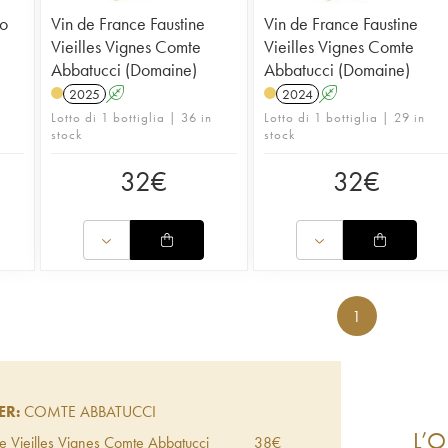
so
Vin de France Faustine
Vin de France Faustine
Vieilles Vignes Comte
Vieilles Vignes Comte
Abbatucci (Domaine)
Abbatucci (Domaine)
2025
A
2024
A
Lotto di 1 bottiglia | 36 in
Lotto di 1 bottiglia | 29 in
stock
stock
32
€
32
€
1
ER:
COMTE ABBATUCCI
L’O
e Vieilles Vignes Comte Abbatucci
38
€