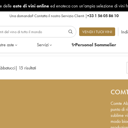
le delle
aste di vini online
ed enoteca con un'ampia selezione di vini f
Una domanda?
Contatta il nostro Servizio Clienti
|
+33 1 56 05 86 10
Ind
VENDI I TUOI VINI
tre aste
Servizi
✨Personal Sommelier
bbatucci
|
15 risultati
COMT
Comte Abb
punto di r
sublime vi
modo biod
produzione