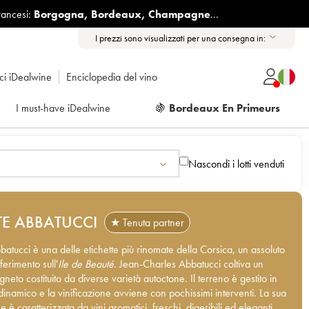
rancesi:
Borgogna
,
Bordeaux
,
Champagne
...
I prezzi sono visualizzati per una consegna in:
ici iDealwine
Enciclopedia del vino
I must-have iDealwine
🍇
Bordeaux En Primeurs
Nascondi i lotti venduti
E ABBATUCCI
★ Tenuta partner
atucci è una delle etichette più rinomate della Corsica, un assoluto
iferimento sull'
Ile de Beauté
. Jean-Charles Abbatucci coltiva un
gneto costituito da diverse varietà autoctone. Il terreno è gestito in
inamico e la vinificazione avviene con pochissimi interventi. La sua
 è caratterizzata da vini aromatici, freschi, digeribili ed eleganti.