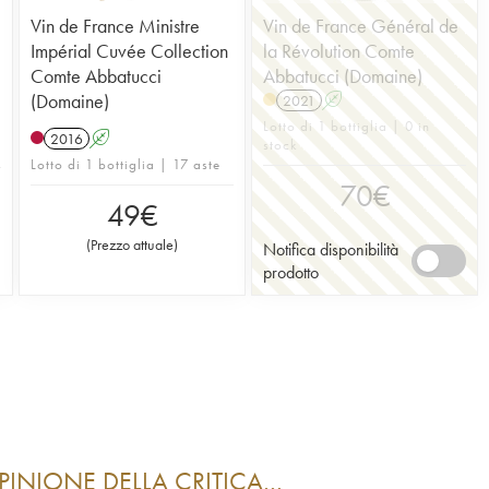
Vin de France Ministre
Vin de France Général de
Impérial Cuvée Collection
la Révolution Comte
Comte Abbatucci
Abbatucci (Domaine)
(Domaine)
2021
A
Lotto di 1 bottiglia | 0 in
2016
A
stock
Lotto di 1 bottiglia | 17 aste
70
€
49
€
(
Prezzo attuale
)
Notifica disponibilità
prodotto
PINIONE DELLA CRITICA…