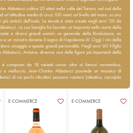
es Abbatucci coltiva 20 ettari nella valle del Taravo, nel sud della
es Abbatucci coltiva 20 ettari nella valle del Taravo, nel sud della
d un'altitudine media di circa 100 metri sul livello del mare, su uno
d un'altitudine media di circa 100 metri sul livello del mare, su uno
i più antichi dell'isola. La tenuta è stata creata negli anni '20 da
i più antichi dell'isola. La tenuta è stata creata negli anni '20 da
batucci. La sua famiglia ha lasciato un’impronta nella storia della
batucci. La sua famiglia ha lasciato un’impronta nella storia della
razie a diversi grandi uomini: un generale della Rivoluzione, un
razie a diversi grandi uomini: un generale della Rivoluzione, un
o e un ministro durante il regno di Napoleone III. Oggi i vini della
o e un ministro durante il regno di Napoleone III. Oggi i vini della
ndono omaggio a queste grandi personalità. Negli anni '60 il figlio
ndono omaggio a queste grandi personalità. Negli anni '60 il figlio
 Abbatucci, Antoine, divenne una delle figure più importanti della
s Abbatucci, Antoine, divenne una delle figure più importanti della
 è composto da 18 varietà corse: oltre ai famosi vermentino,
o è composto da 18 varietà corse: oltre ai famosi vermentino,
lo o nielluccio, Jean-Charles Abbatucci possiede un mosaico di
lo o nielluccio, Jean-Charles Abbatucci possiede un mosaico di
demici di cui pochi viticoltori possono vantarsi (aleatico, carcajolo
demici di cui pochi viticoltori possono vantarsi (aleatico, carcajolo
ustello, morescola, morescono, montanaccia per i rossi). Il vigneto è
ustello, morescola, morescono, montanaccia per i rossi). Il vigneto
 in modo biodinamico, l'inerbimento è permanente, in inverno c'è
to in modo biodinamico, l'inerbimento è permanente, in inverno c'è
n gregge di pecore che pascola tra le vigne, e in cantina la
un gregge di pecore che pascola tra le vigne, e in cantina la
E-COMMERCE
E-COMMERCE
one è poco invasiva.
one è poco invasiva.
questa tenuta sono rinomati per la loro finezza, eleganza e
i questa tenuta sono rinomati per la loro finezza, eleganza e
 e si classificano tra i migliori della Corsica.
 e si classificano tra i migliori della Corsica.