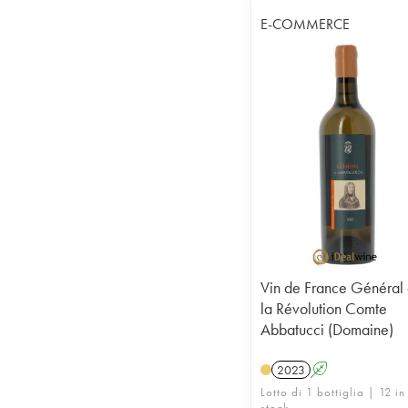
E-COMMERCE
Vin de France Général
la Révolution Comte
Abbatucci (Domaine)
2023
A
Lotto di 1 bottiglia | 12 in
stock