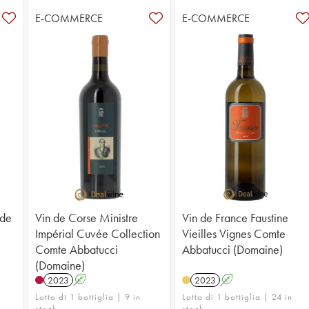
E-COMMERCE
E-COMMERCE
 de
Vin de Corse Ministre
Vin de France Faustine
Impérial Cuvée Collection
Vieilles Vignes Comte
Comte Abbatucci
Abbatucci (Domaine)
(Domaine)
2023
A
2023
A
Lotto di 1 bottiglia | 9 in
Lotto di 1 bottiglia | 24 in
stock
stock