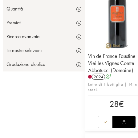
Quantità
Premiati
Ricerca avanzata
Le nostre selezioni
Vin de France Faustine
Vieilles Vignes Comte
Gradazione alcolica
Abbatucci (Domaine)
2024
A
Lotto di 1 bottiglia | 14 in
stock
28
€