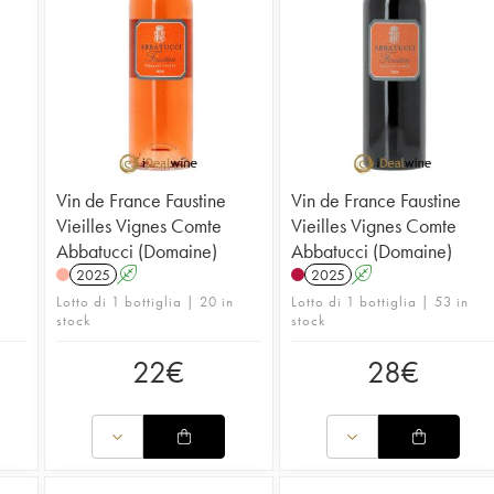
Maggiori 
Maggiori 
Vin de France Faustine
Vin de France Faustine
Vieilles Vignes Comte
Vieilles Vignes Comte
Abbatucci (Domaine)
Abbatucci (Domaine)
2025
A
2025
A
Lotto di 1 bottiglia | 20 in
Lotto di 1 bottiglia | 53 in
stock
stock
22
€
28
€