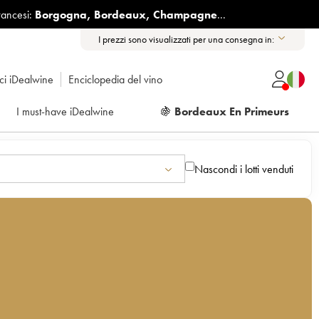
rancesi:
Borgogna
,
Bordeaux
,
Champagne
...
I prezzi sono visualizzati per una consegna in:
ici iDealwine
Enciclopedia del vino
I must-have iDealwine
🍇
Bordeaux En Primeurs
Nascondi i lotti venduti
i
d