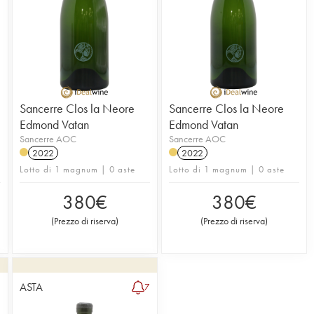
Sancerre Clos la Neore
Sancerre Clos la Neore
Edmond Vatan
Edmond Vatan
Sancerre AOC
Sancerre AOC
2022
2022
Lotto di 1 magnum | 0 aste
Lotto di 1 magnum | 0 aste
380
€
380
€
(
Prezzo di riserva
)
(
Prezzo di riserva
)
ASTA
3
7