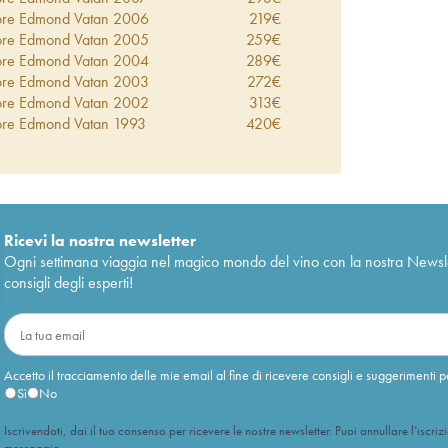
ore Edmond Vatan
2006
219
€
ore Edmond Vatan
2005
259
€
ore Edmond Vatan
2004
289
€
ore Edmond Vatan
2003
272
€
ore Edmond Vatan
2002
313
€
ore Edmond Vatan
1993
420
€
Ricevi la nostra newsletter
Ogni settimana viaggia nel magico mondo del vino con la nostra Newslette
consigli degli esperti!
Accetto il tracciamento delle mie email al fine di ricevere consigli e suggerimenti p
Sì
No
Iscrivendoti, dai il tuo consenso per ricevere le nostre newsletter. Puoi annullare l’iscriz
messaggio.