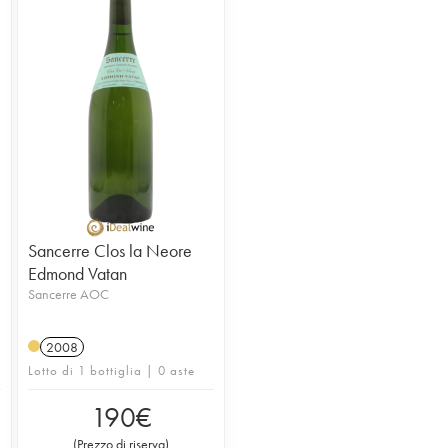
Sancerre Clos la Neore
Edmond Vatan
Sancerre AOC
2008
Lotto di 1 bottiglia | 0 aste
190
€
(
Prezzo di riserva
)