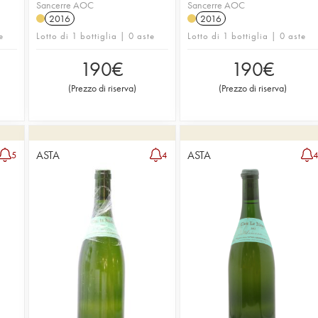
Sancerre AOC
Sancerre AOC
2016
2016
e
Lotto di 1 bottiglia | 0 aste
Lotto di 1 bottiglia | 0 aste
190
€
190
€
(
Prezzo di riserva
)
(
Prezzo di riserva
)
ASTA
ASTA
5
4