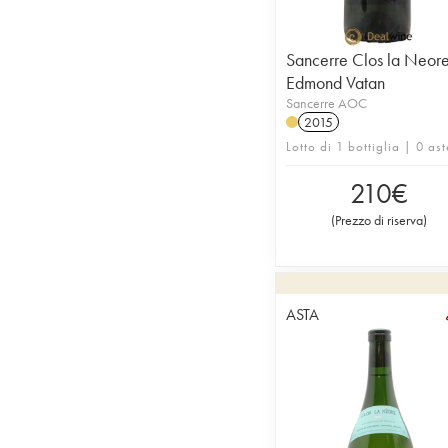
Sancerre Clos la Neor
Edmond Vatan
Sancerre AOC
2015
Lotto di 1 bottiglia | 0 ast
210
€
(
Prezzo di riserva
)
ASTA