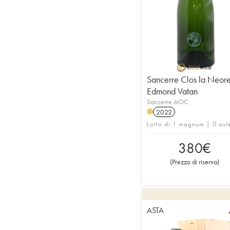
Sancerre Clos la Neor
Edmond Vatan
Sancerre AOC
2022
Lotto di 1 magnum | 0 ast
380
€
(
Prezzo di riserva
)
ASTA