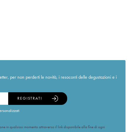
r, per non perderti le novità, i resoconti delle degustazioni e i
REGISTRATI
ersonalizzati
ione in qualsiasi momento attraverso il link disponibile alla fine di ogni