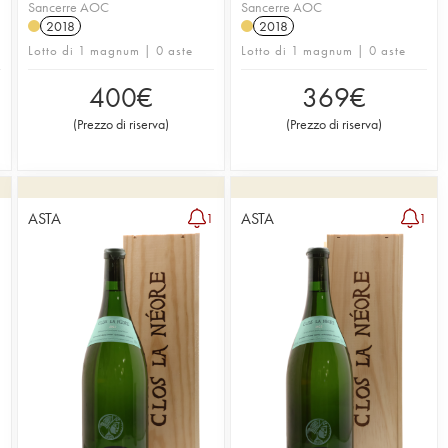
Sancerre AOC
Sancerre AOC
2018
2018
Lotto di 1 magnum | 0 aste
Lotto di 1 magnum | 0 aste
400
€
369
€
(
Prezzo di riserva
)
(
Prezzo di riserva
)
ASTA
ASTA
4
1
1