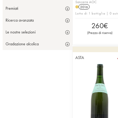
Sancerre AOC
2016
Premiati
Lotto di 1 bottiglia | 0 ast
Ricerca avanzata
260
€
Le nostre selezioni
(
Prezzo di riserva
)
Gradazione alcolica
ASTA