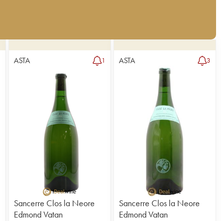
e
ASTA
ASTA
3
1
3
Sancerre Clos la Neore
Sancerre Clos la Neore
Edmond Vatan
Edmond Vatan