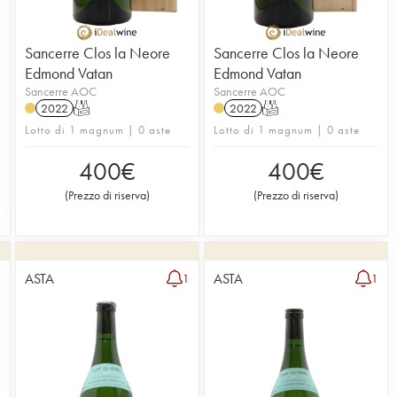
Sancerre Clos la Neore
Sancerre Clos la Neore
Edmond Vatan
Edmond Vatan
Sancerre AOC
Sancerre AOC
2022
T
2022
T
Lotto di 1 magnum | 0 aste
Lotto di 1 magnum | 0 aste
400
€
400
€
(
Prezzo di riserva
)
(
Prezzo di riserva
)
ASTA
ASTA
1
1
1