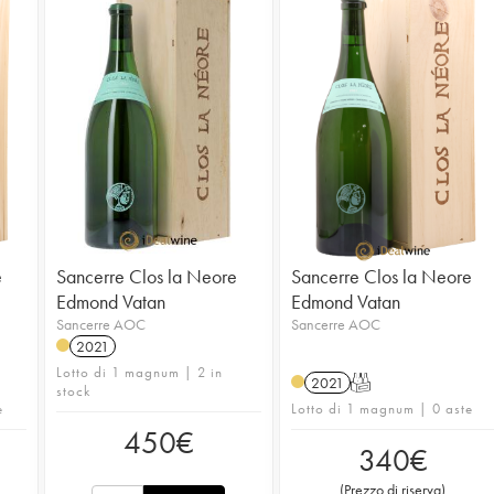
e
Sancerre Clos la Neore
Sancerre Clos la Neore
Edmond Vatan
Edmond Vatan
Sancerre AOC
Sancerre AOC
2021
Lotto di 1 magnum | 2 in
2021
T
stock
e
Lotto di 1 magnum | 0 aste
450
€
340
€
(
Prezzo di riserva
)