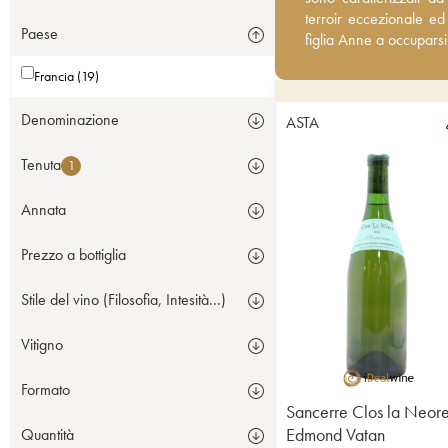
eccezionale ed esaltar
terroir eccezionale e
Paese
a occuparsi della prod
figlia Anne a occuparsi
Francia (19)
Denominazione
ASTA
Tenuta
1
Annata
Prezzo a bottiglia
Stile del vino (Filosofia, Intesità...)
Vitigno
Formato
Sancerre Clos la Neor
Edmond Vatan
Quantità