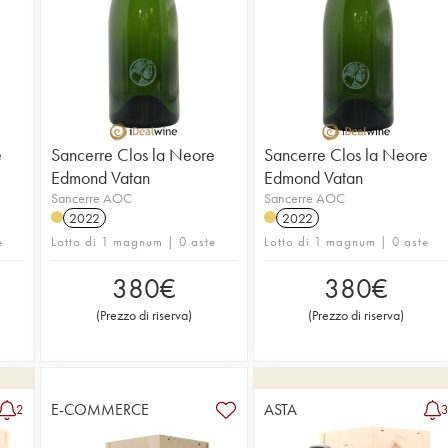
e
Sancerre Clos la Neore
Sancerre Clos la Neore
Edmond Vatan
Edmond Vatan
Sancerre AOC
Sancerre AOC
2022
2022
e
Lotto di 1 magnum | 0 aste
Lotto di 1 magnum | 0 aste
380
€
380
€
(
Prezzo di riserva
)
(
Prezzo di riserva
)
E-COMMERCE
ASTA
2