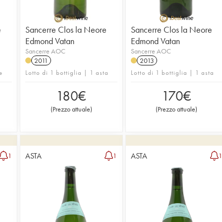
e
Sancerre Clos la Neore
Sancerre Clos la Neore
Edmond Vatan
Edmond Vatan
Sancerre AOC
Sancerre AOC
2011
2013
e
Lotto di 1 bottiglia | 1 asta
Lotto di 1 bottiglia | 1 asta
180
€
170
€
(
Prezzo attuale
)
(
Prezzo attuale
)
ASTA
ASTA
1
1