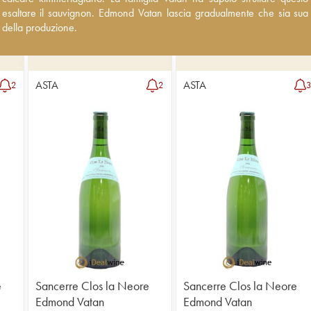
e il sauvignon. Edmond Vatan lascia gradualmente che sia sua figlia Ann
d esaltare il sauvignon. Edmond Vatan lascia gradualmente che sia sua
uzione.
 della produzione.
ASTA
ASTA
2
2
e
Sancerre Clos la Neore
Sancerre Clos la Neore
Edmond Vatan
Edmond Vatan