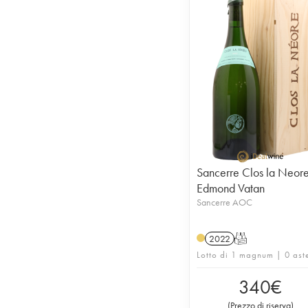
Sancerre Clos la Neor
Edmond Vatan
Sancerre AOC
2022
T
Lotto di 1 magnum | 0 ast
340
€
(
Prezzo di riserva
)