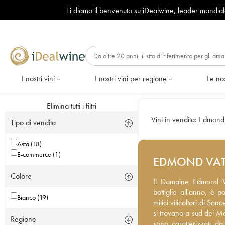
Ti diamo il benvenuto su iDealwine, leader mondia
I nostri vini
I nostri vini per regione
Le nos
Elimina tutti i filtri
Vini in vendita:
Edmond
Tipo di vendita
Asta (18)
E-commerce (1)
EDMOND VA
Colore
Il Domaine Edmond Vata
Il Domaine Edmond V
all'anno, è poco conosci
bottiglie all'anno, è 
Bianco (19)
di Sancerre, con quasi
mitici viticoltori di S
dei Monts Damnés e si t
si trovano a sud dei Mo
Regione
caratterizzati da calca
sono caratterizzati d