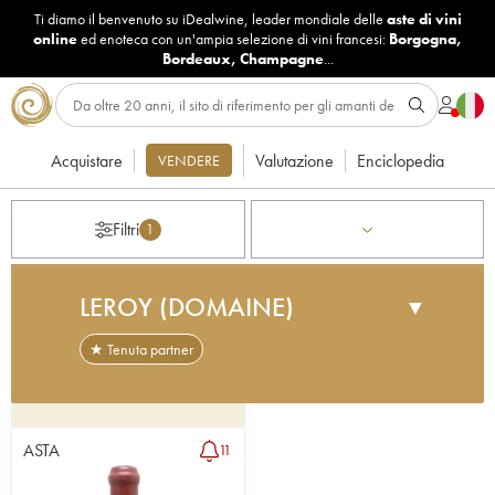
Ti diamo il benvenuto su iDealwine, leader mondiale delle
aste di vini
online
ed enoteca con un'ampia selezione di vini francesi:
Borgogna
,
Bordeaux
,
Champagne
...
Acquistare
Valutazione
Enciclopedia
VENDERE
Filtri
1
LEROY (DOMAINE)
▼
★ Tenuta partner
Il Domaine Leroy fu fondato nel 1868 nel piccolo
comune di Auxey-Duresses. Deve la propria fama
a Henry Leroy, che iniziò a lavorare nell’azienda
ASTA
11
di famiglia dal 1919. Nel 1942 acquistò metà del
vigneto del Domaine de la Romanée-Conti, tuttora