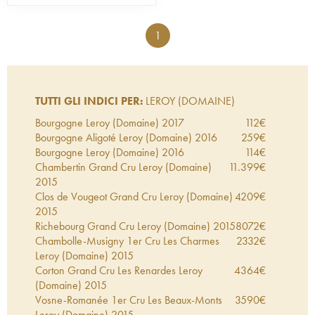
oggi è molto difficile riuscire a scovare le sue
prestigiose bottiglie.
1
TUTTI GLI INDICI PER:
LEROY (DOMAINE)
Bourgogne Leroy (Domaine)
2017
112
€
Bourgogne Aligoté Leroy (Domaine)
2016
259
€
Bourgogne Leroy (Domaine)
2016
114
€
Chambertin Grand Cru Leroy (Domaine)
11.399
€
2015
Clos de Vougeot Grand Cru Leroy (Domaine)
4209
€
2015
Richebourg Grand Cru Leroy (Domaine)
2015
8072
€
Chambolle-Musigny 1er Cru Les Charmes
2332
€
Leroy (Domaine)
2015
Corton Grand Cru Les Renardes Leroy
4364
€
(Domaine)
2015
Vosne-Romanée 1er Cru Les Beaux-Monts
3590
€
Leroy (Domaine)
2015