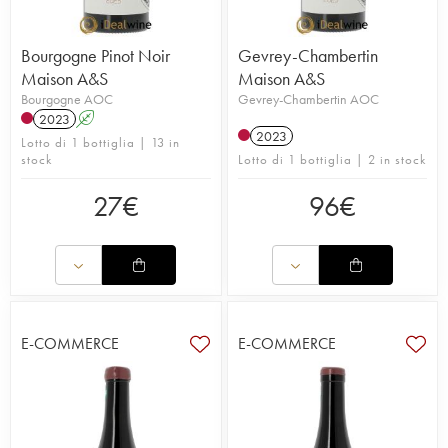
Bourgogne Pinot Noir
Gevrey-Chambertin
Maison A&S
Maison A&S
Bourgogne AOC
Gevrey-Chambertin AOC
2023
A
2023
Lotto di 1 bottiglia | 13 in
stock
Lotto di 1 bottiglia | 2 in stock
27
€
96
€
E-COMMERCE
E-COMMERCE