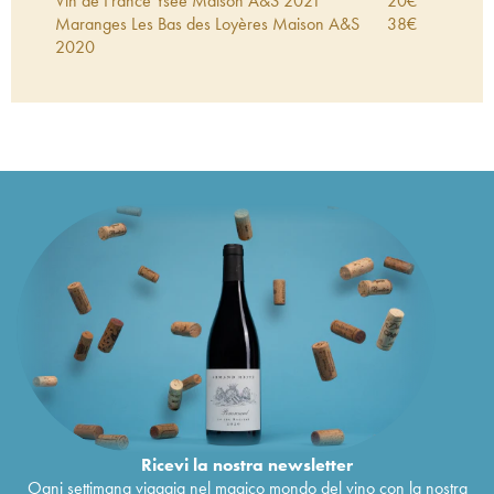
Vin de France Ysée Maison A&S
2021
20
€
Maranges Les Bas des Loyères Maison A&S
38
€
2020
Ricevi la nostra newsletter
Ogni settimana viaggia nel magico mondo del vino con la nostra