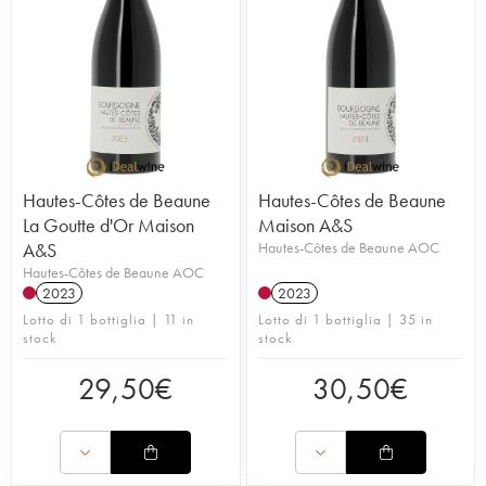
Hautes-Côtes de Beaune
Hautes-Côtes de Beaune
La Goutte d'Or Maison
Maison A&S
A&S
Hautes-Côtes de Beaune AOC
Hautes-Côtes de Beaune AOC
2023
2023
Lotto di 1 bottiglia | 11 in
Lotto di 1 bottiglia | 35 in
stock
stock
29,50
€
30,50
€