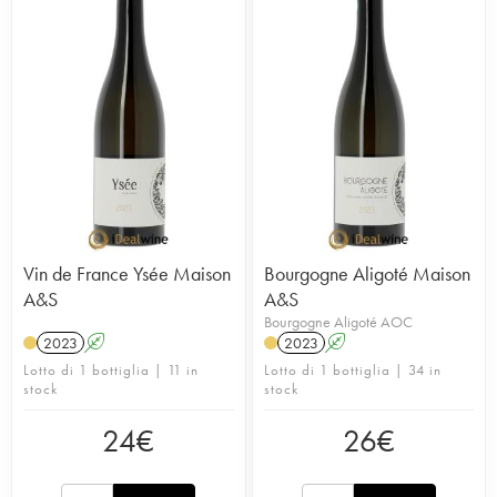
Vin de France Ysée Maison
Bourgogne Aligoté Maison
A&S
A&S
Bourgogne Aligoté AOC
2023
A
2023
A
Lotto di 1 bottiglia | 11 in
Lotto di 1 bottiglia | 34 in
stock
stock
24
€
26
€