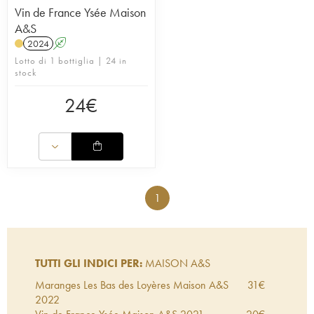
Vin de France Ysée Maison
A&S
2024
A
Lotto di 1 bottiglia | 24 in
stock
24
€
1
TUTTI GLI INDICI PER:
MAISON A&S
Maranges Les Bas des Loyères Maison A&S
31
€
2022