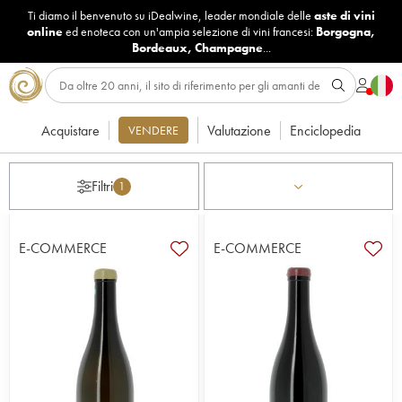
Ti diamo il benvenuto su iDealwine, leader mondiale delle
aste di vini
online
ed enoteca con un'ampia selezione di vini francesi:
Borgogna
,
Bordeaux
,
Champagne
...
Acquistare
Valutazione
Enciclopedia
VENDERE
Filtri
1
E-COMMERCE
E-COMMERCE