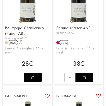
Bourgogne Chardonnay
Beaune Maison A&S
Maison A&S
Beaune AOC
Bourgogne AOC
2023
A
2023
Lotto di 1 bottiglia | 20 in
Lotto di 1 bottiglia | 10 in
stock
stock
28
€
38
€
E-COMMERCE
E-COMMERCE