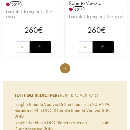
Roberto Voerzio
2017
2017
Lotto di 1 bottiglia | 10 in
stock
Lotto di 1 bottiglia | 5 in stock
260
€
260
€
1
TUTTI GLI INDICI PER:
ROBERTO VOERZIO
Langhe Roberto Voerzio Di San Francesco
2019
27
€
Barbera d'Alba DOC Il Ceretto Roberto Voerzio
30
€
2019
Langhe Nebbiolo DOC Roberto Voerzio
54
€
Disanfrancesco
2018