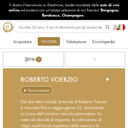
Ti diamo il benvenuto su iDealwine, leader mondiale delle
aste di vini
online
ed enoteca con un'ampia selezione di vini francesi:
Borgogna
,
Bordeaux
,
Champagne
...
Acquistare
Valutazione
Enciclopedia
VENDERE
Filtri
1
ROBERTO VOERZIO
▼
★ Tenuta partner
Dai due ettari iniziali, la tenuta di Roberto Voerzio
è cresciuta fino a raggiungerne 52, diventando
un’icona dell’universo vinicolo piemontese. La
notevole densità di impianto, la coltivazione di
vitigni nobili locali rispettosa della natura e la