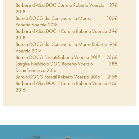
Barbera d'Alba DOC Cerreto Roberto Voerzio
27
€
2018
Barolo DOCG del Comune di la Morra
106
€
Roberto Voerzio
2018
Barbera d'Alba DOC Il Ceretto Roberto Voerzio
59
€
2018
Barolo DOCG del Comune di la Morra Roberto
91
€
Voerzio
2017
Barolo DOCG Fossati Roberto Voerzio
2017
236
€
Langhe Nebbiolo DOC Roberto Voerzio
38
€
Disanfrancesco
2016
Barolo DOCG Fossati Roberto Voerzio
2016
215
€
Barbera d'Alba DOC Il Ceretto Roberto Voerzio
40
€
2016
Barolo DOCG La Serra Roberto Voerzio
2015
228
€
Barolo DOCG Brunate Roberto Voerzio
2015
257
€
Dolcetto d'Alba DOC Priavino Roberto Voerzio
45
€
2015
Barolo DOCG Cerequio Roberto Voerzio
2014
182
€
Barolo DOCG La Serra Roberto Voerzio
2014
158
€
Dolcetto d'Alba DOC Priavino Roberto Voerzio
70
€