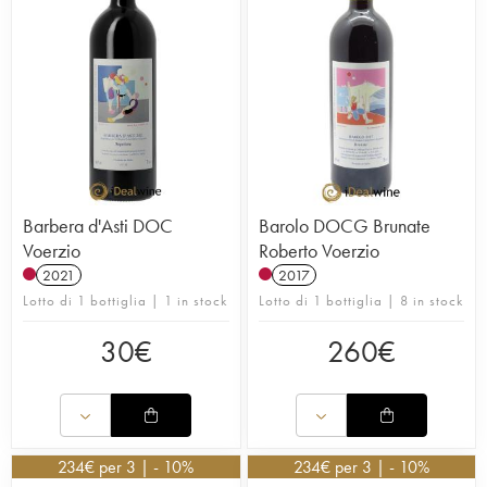
Barbera d'Asti DOC
Barolo DOCG Brunate
Voerzio
Roberto Voerzio
2021
2017
Lotto di 1 bottiglia | 1 in stock
Lotto di 1 bottiglia | 8 in stock
30
€
260
€
234
€
per 3 | - 10%
234
€
per 3 | - 10%