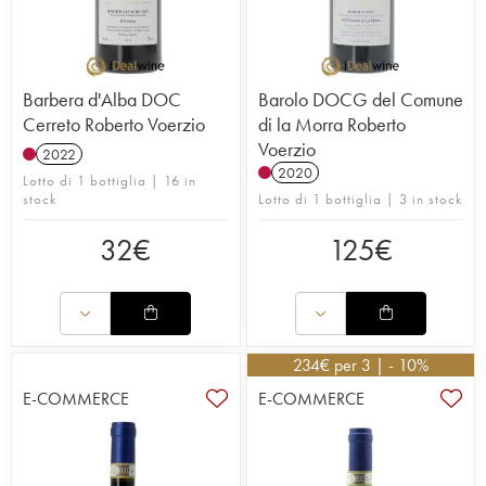
Barbera d'Alba DOC
Barolo DOCG del Comune
Cerreto Roberto Voerzio
di la Morra Roberto
Voerzio
2022
2020
Lotto di 1 bottiglia | 16 in
stock
Lotto di 1 bottiglia | 3 in stock
32
€
125
€
234
€
per 3 | - 10%
E-COMMERCE
E-COMMERCE