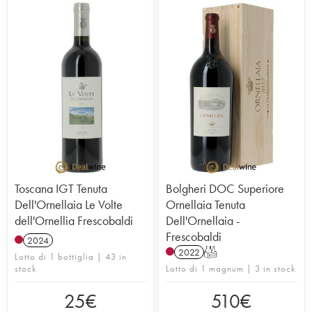
Toscana IGT Tenuta
Bolgheri DOC Superiore
Dell'Ornellaia Le Volte
Ornellaia Tenuta
dell'Ornellia Frescobaldi
Dell'Ornellaia -
Frescobaldi
2024
2022
T
Lotto di 1 bottiglia | 43 in
stock
Lotto di 1 magnum | 3 in stock
25
€
510
€