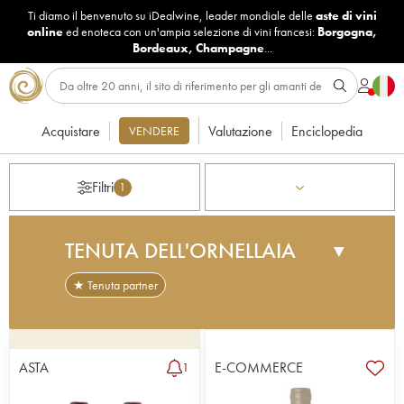
Ti diamo il benvenuto su iDealwine, leader mondiale delle
aste di vini
online
ed enoteca con un'ampia selezione di vini francesi:
Borgogna
,
Bordeaux
,
Champagne
...
Acquistare
Valutazione
Enciclopedia
VENDERE
Filtri
1
TENUTA DELL'ORNELLAIA
▼
★ Tenuta partner
La Tenuta dell'Ornellaia è una proprietà di 91 ettari
(di cui 76 in produzione), creata nel 1981 dal
marchese Lodovico Antinori e caratterizzata dalla
ASTA
E-COMMERCE
1
presenza di vitigni tipicamente bordolesi (cabernet
sauvignon, merlot, cabernet franc e petit verdot).