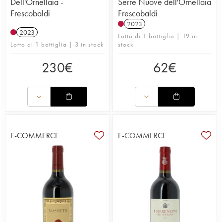
Dell'Ornellaia -
Serre Nuove dell'Ornellaia
Frescobaldi
Frescobaldi
2023
2023
Lotto di 1 bottiglia | 19 in
Lotto di 1 bottiglia | 3 in stock
stock
230
€
62
€
E-COMMERCE
E-COMMERCE