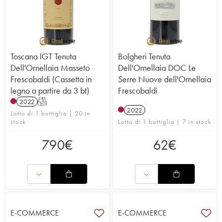
Toscana IGT Tenuta
Bolgheri Tenuta
Dell'Ornellaia Masseto
Dell'Ornellaia DOC Le
Frescobaldi (Cassetta in
Serre Nuove dell'Ornellaia
legno a partire da 3 bt)
Frescobaldi
2022
T
2022
Lotto di 1 bottiglia | 20 in
stock
Lotto di 1 bottiglia | 7 in stock
790
€
62
€
E-COMMERCE
E-COMMERCE