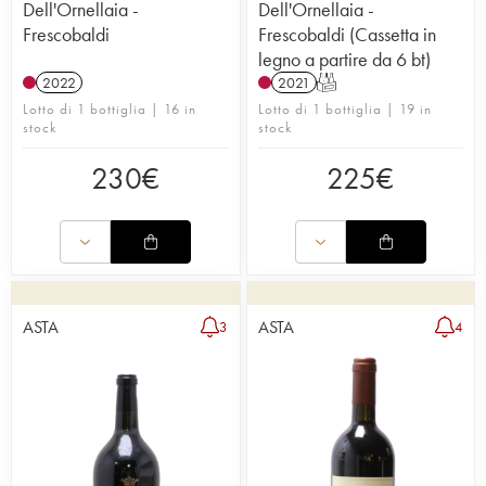
Dell'Ornellaia -
Dell'Ornellaia -
Frescobaldi
Frescobaldi (Cassetta in
legno a partire da 6 bt)
2022
2021
T
Lotto di 1 bottiglia | 16 in
Lotto di 1 bottiglia | 19 in
stock
stock
230
€
225
€
ASTA
ASTA
3
4