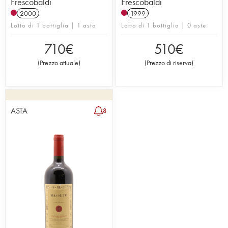
Frescobaldi
Frescobaldi
2000
1999
Lotto di 1 bottiglia | 1 asta
Lotto di 1 bottiglia | 0 aste
710
€
510
€
(
Prezzo attuale
)
(
Prezzo di riserva
)
ASTA
8