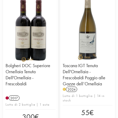
Nel 2002 è stata venduta al gruppo californiano
Robert Mondavi Winery e poi nel giugno dello
stesso anno, ceduta per il 50% ai Marchesi de
Frescobaldi, famiglia di produttori toscani. Dal
2005, i Marchesi de Frescobaldi sono diventati gli
unici proprietari. In breve tempo, la tenuta di
altissima qualità si è imposta tra le migliori in
assoluto. I vigneti sono piantati lungo la fascia
costiera della Toscana e danno vita a grandi
etichette (Masseto, Ornellaia, Le Serre Nuove
dell'Ornellaia - il secondo vino di Ornellaia e Le
Volte). Qui si fa di tutto per produrre i più grandi
Bolgheri DOC Superiore
Toscana IGT Tenuta
vini del mondo: lavoro rigoroso in vigna,
Ornellaia Tenuta
Dell'Ornellaia -
vendemmie manuali in cassette, vinificazioni
Dell'Ornellaia -
Frescobaldi Poggio alle
supervisionate dai più grandi enologi. Ornellaia
Frescobaldi
Gazze dell’Ornellaia
(DOC Superiore) matura per 18 mesi in barrique.
2024
Il terroir di Bolgheri ha dato vita a un rosso
Lotto di 1 bottiglia | 14 in
raffinato ed elegante; Ornellaia è un vino
2017
stock
complesso, soave e strutturato.
Lotto di 2 bottiglie | 1 asta
55
€
300
€