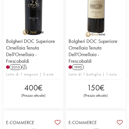
Bolgheri DOC Superiore
Bolgheri DOC Superiore
Ornellaia Tenuta
Ornellaia Tenuta
Dell'Ornellaia -
Dell'Ornellaia -
Frescobaldi
Frescobaldi
2010
T
1995
Lotto di 1 magnum | 3 aste
Lotto di 1 bottiglia | 1 asta
400
€
150
€
(
Prezzo attuale
)
(
Prezzo attuale
)
E-COMMERCE
E-COMMERCE